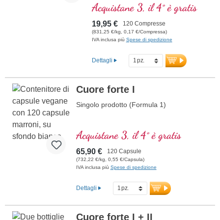
biologicamente attivo per
Acquistane 3, il 4° è gratis
compressa, sotto forma di
metiltetraidrofolato (5-MTHF),
19,95 €
120 Compresse
particolarmente ben assorbito
(831,25 €/kg, 0,17 €/Compressa)
dall'organismo. L'acido folico
IVA inclusa più
Spese di spedizione
contribuisce alla normale formazione
del sangue e alla funzione del
Dettagli
sistema immunitario. Privo di
qualsiasi additivo, il prodotto è
confezionato in un sigillo privo di
Cuore forte I
alluminio. Prodotto in Germania
secondo i più alti standard di qualità.
Singolo prodotto (Formula 1)
ulteriori informazioni sull’acido
folico
Acquistane 3, il 4° è gratis
65,90 €
120 Capsule
(732,22 €/kg, 0,55 €/Capsula)
IVA inclusa più
Spese di spedizione
Dettagli
Cuore forte I + II