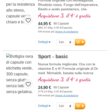
Formula originale con Ashwaganda,
Rhodiola rosea, Fungo dell'imperatore,
Reishi e acido pantotenico, che
contribuisce alla normale prestazioni
Acquistane 3, il 4° è gratis
mentali. La vitamina E aiuta a proteggere
le cellule dallo stress ossidativo.
44,95 €
90 Capsule
(881,37 €/kg, 0,50 €/Capsula)
IVA inclusa più
Spese di spedizione
Dettagli
Sport - basic
Nuova formula migliorata: Ora con le
vitamine E e K! Formula originale di Dr.
med. Michalzik, basata sulla ricerca
scientifica più avanzata. Vitamine B 2, 6,
Acquistane 3, il 4° è gratis
12 e acido folico in forma bioattiva.
24,90 €
60 Capsule
(778,13 €/kg, 0,42 €/Capsula)
IVA inclusa più
Spese di spedizione
Dettagli