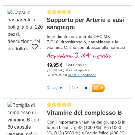
Average rating of 5 out of 5 stars
Supporto per Arterie e vasi
sanguigni
Ingredienti: resveratrolo,OPC,MK-
7,Q10,idrossitirosolo, nattokinase e la
vitamina C, che contribuisce alla normale
formazione del collagene per la normale
Acquistane 3, il 4° è gratis
funzione dei vasi sanguigni. Le vitamine
del gruppo B sono presenti in forma
49,95 €
120 Capsule
bioattiva.
(601,81 €/kg, 0,42 €/Capsula)
IVA inclusa più
Spese di spedizione
Dettagli
Average rating of 5 out of 5 stars
Vitamine del complesso B
Con l'importante vitamine del gruppo B in
forma bioattiva, B2 (1000 %), B6 (1000
%), B12 (5000 %) e l'acido folico (400 %)