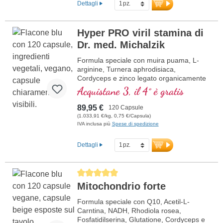
Dettagli
Hyper PRO viril stamina di
Dr. med. Michalzik
Formula speciale con muira puama, L-
arginine, Turnera aphrodisiaca,
Cordyceps e zinco legato organicamente
che aiutano la fertilità e un normale livello
Acquistane 3, il 4° è gratis
di testosterone nel sangue.
89,95 €
120 Capsule
(1.033,91 €/kg, 0,75 €/Capsula)
IVA inclusa più
Spese di spedizione
Dettagli
Average rating of 5 out of 5 stars
Mitochondrio forte
Formula speciale con Q10, Acetil-L-
Carntina, NADH, Rhodiola rosea,
Fosfatidilserina, Glutatione, Cordyceps e