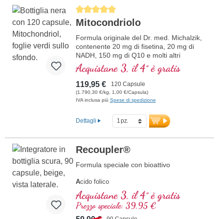
ulteriori informazioni su
Average rating of 5 out of 5 stars
Mitochondrium forte PRO
Mitocondriolo
Formula originale del Dr. med. Michalzik,
contenente 20 mg di fisetina, 20 mg di
NADH, 150 mg di Q10 e molti altri
importanti agenti mitocondriali. Con
Acquistane 3, il 4° è gratis
l'enhancer di biodisponibilità D-Pinitol.
Guscio delle capsule vegano, senza PEG
119,95 €
120 Capsule
e carragenina, e sigillo privo di alluminio,
(1.790,30 €/kg, 1,00 €/Capsula)
attivatore mitocondriale PGC-1α, senza
IVA inclusa più
Spese di spedizione
additivi, qualità ad alta purezza. 40 anni di
esperienza in sostanze vitali e oltre 20
Dettagli
anni di esperienza produttiva.
Recoupler®
Formula speciale con bioattivo
A
cido folico
A
rginina
Acquistane 3, il 4° è gratis
L
icopene
Prezzo speciale: 39,95 €
C
urcuma
C
urcumina
90 Capsule