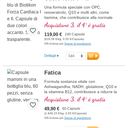
Una formula speciale con OPC,
resveratrolo, Q10 e molti altri, come
tiamina, che contribuisce alla normale
funzione cardiaca. (Formula 1 e Formula
Acquistane 3, il 4° è gratis
2)
119,00 €
240 Capsule
(616,58 €/kg, 0,50 €/Capsula)
IVA inclusa più
Spese di spedizione
Dettagli
Fatica
Formula sostanza vitale con
Ashwagandha, NADH, glutatione, Q10 e
la vitamina B12, contribuisce a ridurre la
stanchezza e la fatica.
Acquistane 3, il 4° è gratis
49,90 €
60 Capsule
(1.848,15 €/kg, 0,83 €/Capsula)
IVA inclusa più
Spese di spedizione