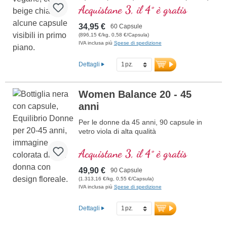
e tutti gli altri vitamine-B. Con
Acquistane 3, il 4° è gratis
metilcobalamina e adenosil cobalamina.
34,95 €
60 Capsule
(896,15 €/kg, 0,58 €/Capsula)
IVA inclusa più
Spese di spedizione
Dettagli
Women Balance 20 - 45
anni
Per le donne da 45 anni, 90 capsule in
vetro viola di alta qualità
Acquistane 3, il 4° è gratis
49,90 €
90 Capsule
(1.313,16 €/kg, 0,55 €/Capsula)
IVA inclusa più
Spese di spedizione
Dettagli