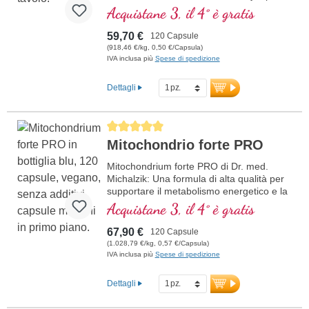
rame, che contribuisce al normale
Acquistane 3, il 4° è gratis
metabolismo di energia (sotto forma di
ATP nella catena respiratoria cellulare).
59,70 €
120 Capsule
(918,46 €/kg, 0,50 €/Capsula)
IVA inclusa più
Spese di spedizione
Dettagli
Average rating of 5 out of 5 stars
Mitochondrio forte PRO
Mitochondrium forte PRO di Dr. med.
Michalzik: Una formula di alta qualità per
supportare il metabolismo energetico e la
salute cellulare. Include NADH, Q10,
Acquistane 3, il 4° è gratis
Resveratrolo e Tiamina, che promuovono
il metabolismo energetico, oltre all'acido
67,90 €
120 Capsule
R-Alfa-Lipoico nella preziosa forma di
(1.028,79 €/kg, 0,57 €/Capsula)
Sodium-R-Lipoato. Sigillatura senza
IVA inclusa più
Spese di spedizione
alluminio e oltre 20 anni di esperienza
garantiscono la massima qualità.
Dettagli
Sviluppato da medici.