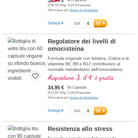
59,90 €
A
(799,00 €/kg, 0,44 €/Capsula)
cido ascorbico
IVA inclusa più
Spese di spedizione
R
esveratrolo
E
(Vitamina E)
B
(Vitamina B12)
Dettagli
Regolatore dei livelli di
omocisteina
Formula originale con betaina. Colina e le
vitamine B6, B9 e B12 contribuisce al
normale metabolismo dell'omocisteina.
Betaina deve essere incluso con minimo
Acquistane 3, il 4° è gratis
1,5 g di avere un effetto sui livelli di
omocisteina. Vitamine del gruppo B in
34,95 €
90 Capsule
forma bioattiva
(513,97 €/kg, 0,39 €/Capsula)
IVA inclusa più
Spese di spedizione
Dettagli
Resistenza allo stress