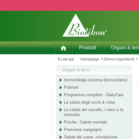
p to main content
Skip to search
Skip to main navigation
Prodotti
Organi & tem
Tu sei qui:
Homepage
Elenco ingredienti
Organi & temi
Immunologia sistema (Immunitario)
Polmoni
Programma completo - DailyCare
La salute degli occhi & vista
La salute del cervello, i nervi e la
memoria
Psiche - Salute mentale
Pressione sanguigna
Salute del cuore, circolazione,