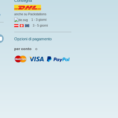
Consegna
anche su Packstations
e
1 - 3 giorni
3 - 5 giorni
Opzioni di pagamento
per conto
o