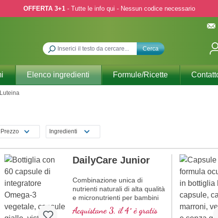
OFFERTA 3+1
- Tutte le info qui - Nessun codice necessario
Cerca
i
Elenco ingredienti
Formule/Ricette
Contatt
Luteina
Prezzo
Ingredienti
DailyCare Junior
Combinazione unica di
nutrienti naturali di alta qualità
e micronutrienti per bambini
dai 6 anni in su, contenente
Acquistane 3, il 4° è gratis
un totale di 20 nutrienti