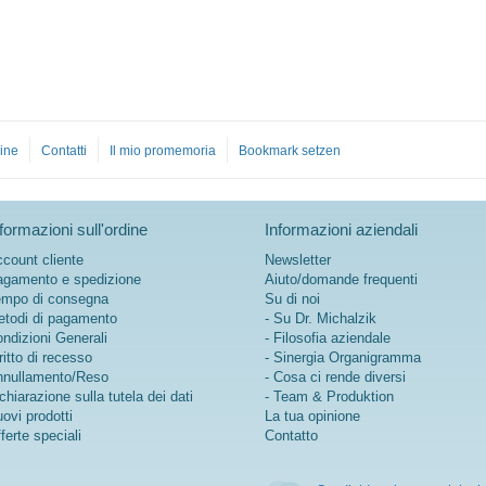
ine
Contatti
Il mio promemoria
Bookmark setzen
formazioni sull'ordine
Informazioni aziendali
count cliente
Newsletter
gamento e spedizione
Aiuto/domande frequenti
mpo di consegna
Su di noi
todi di pagamento
- Su Dr. Michalzik
ndizioni Generali
- Filosofia aziendale
ritto di recesso
- Sinergia Organigramma
nullamento/Reso
- Cosa ci rende diversi
chiarazione sulla tutela dei dati
- Team & Produktion
ovi prodotti
La tua opinione
ferte speciali
Contatto