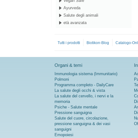
Vegan Safe
Ayurveda
Salute degli animali
età avanzata
Tutti i prodotti
Biotikon-Blog
Catalogo-Onl
Organi & temi
In
Immunologia sistema (Immunitario)
Ac
Polmoni
Pa
Programma completo - DailyCare
Te
La salute degli occhi & vista
Me
La salute del cervello, i nervi e la
Co
memoria
Di
Psiche - Salute mentale
An
Pressione sanguigna
Di
Salute del cuore, circolazione,
Nu
pressione sanguigna & dei vasi
Of
sanguigni
Emopoiesi