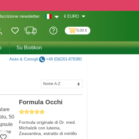
€
EURO
Iscrizione newsletter
0,00 €
o
Su Biotikon
Aiuto & Consigli
+49 (0)6201-878380
Formula Occhi
Average rating of 5 out of 5 stars
Formula originale di Dr. med.
Michalzik con luteina,
Zeaxantina, estratto di mirtillo