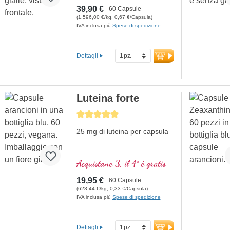
essenziali per il vostro
39,90 €
60 Capsule
bambino.
(1.596,00 €/kg, 0,67 €/Capsula)
IVA inclusa più
Spese di spedizione
Dettagli
Luteina forte
Average rating of 5 out of 5 stars
25 mg di luteina per capsula
Acquistane 3, il 4° è gratis
19,95 €
60 Capsule
(623,44 €/kg, 0,33 €/Capsula)
IVA inclusa più
Spese di spedizione
Dettagli