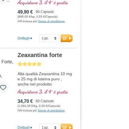
(Anthocyane), OPC e la
Acquistane 3, il 4° è gratis
vitamina A, che contribuisce
al mantenimento della
49,90 €
90 Capsule
capacità visiva normale.
(998,00 €/kg, 0,55 €/Capsula)
IVA inclusa più
Spese di spedizione
Dettagli
Zeaxantina forte
Average rating of 5 out of 5 stars
Alta qualità Zeaxantina 10 mg
e 25 mg di luteina puro ,
anche nel prodotto
Acquistane 3, il 4° è gratis
34,70 €
60 Capsule
(1.084,38 €/kg, 0,58 €/Capsula)
IVA inclusa più
Spese di spedizione
Dettagli