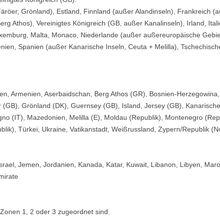
äröer, Grönland), Estland, Finnland (außer Alandinseln), Frankreich 
g Athos), Vereinigtes Königreich (GB, außer Kanalinseln), Irland, Ita
, Luxemburg, Malta, Monaco, Niederlande (außer außereuropäische Gebiet
en, Spanien (außer Kanarische Inseln, Ceuta + Melilla), Tschechisch
ien, Armenien, Aserbaidschan, Berg Athos (GR), Bosnien-Herzegowina, C
r (GB), Grönland (DK), Guernsey (GB), Island, Jersey (GB), Kanarische
vigno (IT), Mazedonien, Melilla (E), Moldau (Republik), Montenegro (Re
lik), Türkei, Ukraine, Vatikanstadt, Weißrussland, Zypern/Republik (No
, Israel, Jemen, Jordanien, Kanada, Katar, Kuwait, Libanon, Libyen, Ma
mirate
 Zonen 1, 2 oder 3 zugeordnet sind.