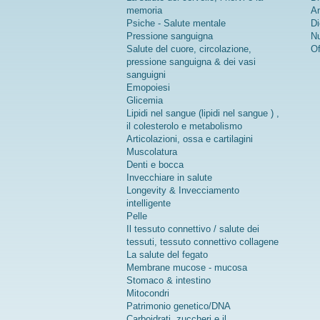
memoria
An
Psiche - Salute mentale
Di
Pressione sanguigna
Nu
Salute del cuore, circolazione,
Of
pressione sanguigna & dei vasi
sanguigni
Emopoiesi
Glicemia
Lipidi nel sangue (lipidi nel sangue ) ,
il colesterolo e metabolismo
Articolazioni, ossa e cartilagini
Muscolatura
Denti e bocca
Invecchiare in salute
Longevity & Invecciamento
intelligente
Pelle
Il tessuto connettivo / salute dei
tessuti, tessuto connettivo collagene
La salute del fegato
Membrane mucose - mucosa
Stomaco & intestino
Mitocondri
Patrimonio genetico/DNA
Carboidrati, zuccheri e il