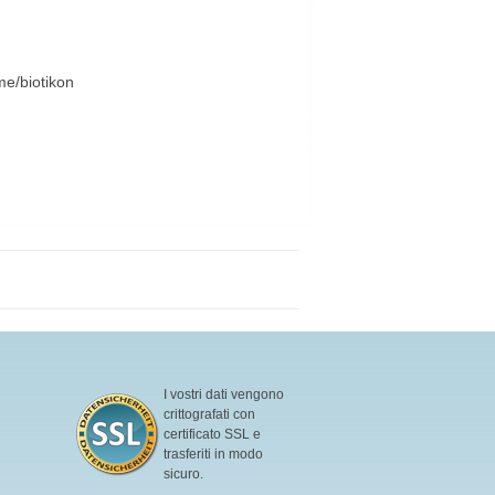
me/biotikon
I vostri dati vengono
crittografati con
certificato SSL e
trasferiti in modo
sicuro.