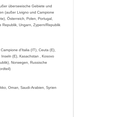
(außer überseeische Gebiete und
lien (außer Livigno und Campione
e), Österreich, Polen, Portugal,
e Republik, Ungarn, Zypern/Republik
ampione d'Italia (IT), Ceuta (E),
 Inseln (E), Kasachstan , Kosovo
publik), Norwegen, Russische
rdteil)
rokko, Oman, Saudi-Arabien, Syrien