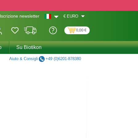
€
EURO
Iscrizione newsletter
0,00 €
o
Su Biotikon
Aiuto & Consigli
+49 (0)6201-878380