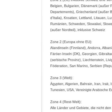
Belgien, Bulgarien, Dänemark (außer F
Departements), Griechenland (außer Ber
d'Italia), Kroatien, Lettland, Litauen
Rumänien, Schweden, Slowakei, Sloweni
(außer Nordteil), inklusive Schweiz
Zone 2 (Europa ohne EU):
Alandinseln (Finnland), Andorra, Alban
Färöer-Inseln (DK), Georgien, Gibralta
(serbische Provinz), Liechtenstein, Li
Föderation, San Marino, Serbien (Repub
Zone 3 (Welt):
Ägypten, Algerien, Bahrain, Iran, Irak
Tunesien, USA, Vereinigte Arabische E
Zone 4 (Rest-Welt):
Alle Länder und Gebiete, die nicht den