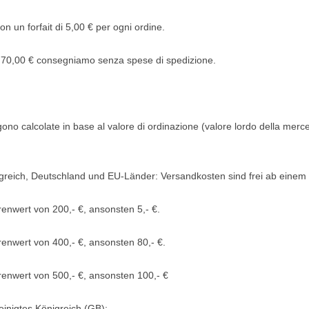
n un forfait di 5,00 € per ogni ordine.
di 70,00 € consegniamo senza spese di spedizione.
gono calcolate in base al valore di ordinazione (valore lordo della merce
igreich, Deutschland und EU-Länder: Versandkosten sind frei ab einem 
enwert von 200,- €, ansonsten 5,- €.
enwert von 400,- €, ansonsten 80,- €.
renwert von 500,- €, ansonsten 100,- €
inigtes Königreich (GB):