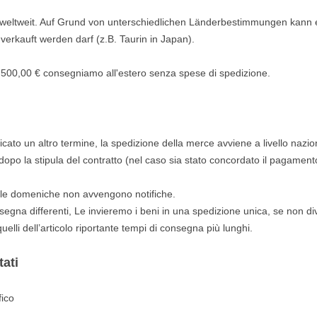
ll weltweit. Auf Grund von unterschiedlichen Länderbestimmungen kann 
verkauft werden darf (z.B. Taurin in Japan).
di 500,00 € consegniamo all'estero senza spese di spedizione.
dicato un altro termine, la spedizione della merce avviene a livello naz
dopo la stipula del contratto (nel caso sia stato concordato il pagament
nelle domeniche non avvengono notifiche.
nsegna differenti, Le invieremo i beni in una spedizione unica, se non 
elli dell’articolo riportante tempi di consegna più lunghi.
ati
ico