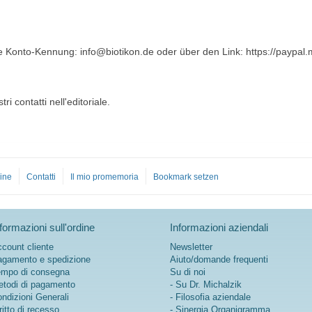
e Konto-Kennung: info@biotikon.de oder über den Link: https://paypal.
i contatti nell'editoriale.
ine
Contatti
Il mio promemoria
Bookmark setzen
formazioni sull'ordine
Informazioni aziendali
count cliente
Newsletter
gamento e spedizione
Aiuto/domande frequenti
mpo di consegna
Su di noi
todi di pagamento
- Su Dr. Michalzik
ndizioni Generali
- Filosofia aziendale
ritto di recesso
- Sinergia Organigramma