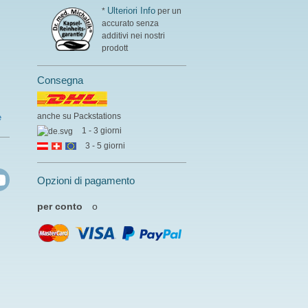
Ulteriori Info
*
per un
accurato senza
additivi nei nostri
prodott
Consegna
anche su Packstations
e
1 - 3 giorni
3 - 5 giorni
Opzioni di pagamento
per conto
o