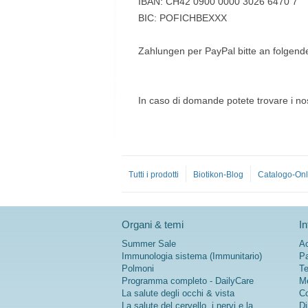
IBAN: CH42 0900 0000 3026 6470 7
BIC: POFICHBEXXX
Zahlungen per PayPal bitte an folgend
In caso di domande potete trovare i nostr
Tutti i prodotti
Biotikon-Blog
Catalogo-Onl
Organi & temi
In
Summer Sale
Ac
Immunologia sistema (Immunitario)
Pa
Polmoni
Te
Programma completo - DailyCare
Me
La salute degli occhi & vista
Co
La salute del cervello, i nervi e la
Di