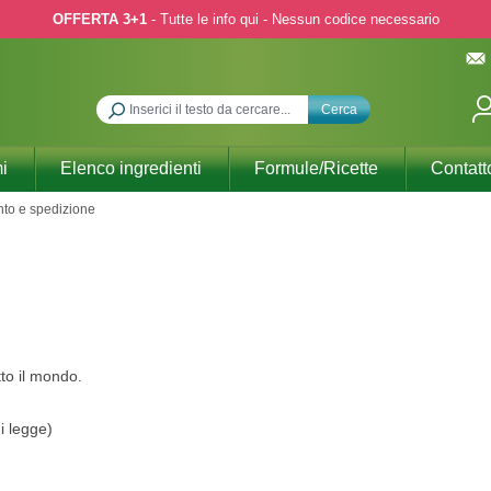
OFFERTA 3+1
- Tutte le info qui - Nessun codice necessario
Cerca
i
Elenco ingredienti
Formule/Ricette
Contatt
to e spedizione
to il mondo.
di legge)