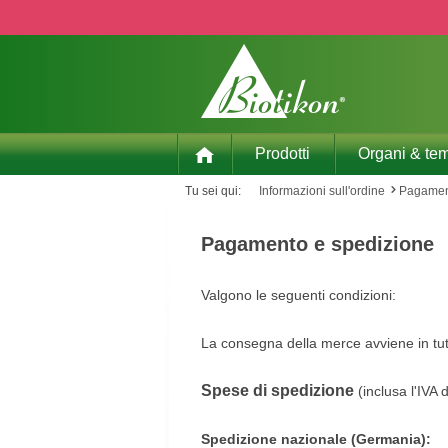
p to main content
Skip to search
Skip to main navigation
Prodotti
Organi & tem
Tu sei qui:
Informazioni sull'ordine
Pagamen
Pagamento e spedizione
Valgono le seguenti condizioni:
La consegna della merce avviene in tut
Spese di spedizione
(inclusa l'IVA 
Spedizione nazionale (Germania):