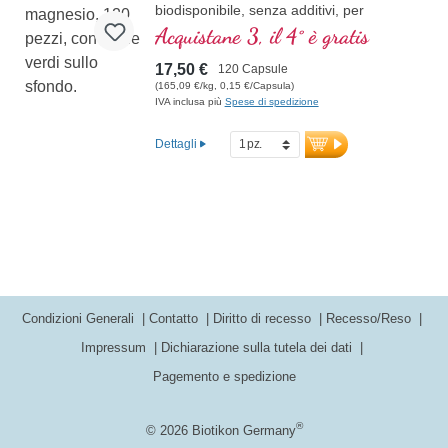
biodisponibile, senza additivi, per
metabolismo, muscoli, nervi e psiche.
Acquistane 3, il 4° è gratis
17,50 €
120 Capsule
(165,09 €/kg, 0,15 €/Capsula)
IVA inclusa più
Spese di spedizione
Dettagli
Condizioni Generali
Contatto
Diritto di recesso
Recesso/Reso
Impressum
Dichiarazione sulla tutela dei dati
Pagemento e spedizione
®
© 2026 Biotikon Germany