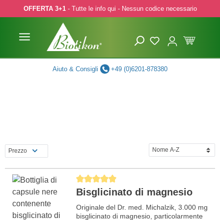
OFFERTA 3+1
- Tutte le info qui - Nessun codice necessario
p to main content
Skip to search
Skip to main navigation
Aiuto & Consigli
+49 (0)6201-878380
Prezzo
Average rating of 5 out of 5 stars
Bisglicinato di magnesio
Originale del Dr. med. Michalzik, 3.000 mg
bisglicinato di magnesio, particolarmente