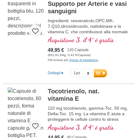
Supporto per Arterie e vasi
sanguigni
Ingredienti: resveratrolo,OPC,MK-
7,Q10,idrossitirosolo, nattokinase e la
vitamina C, che contribuisce alla normale
formazione del collagene per la normale
Acquistane 3, il 4° è gratis
funzione dei vasi sanguigni. Le vitamine
del gruppo B sono presenti in forma
49,95 €
120 Capsule
bioattiva.
(601,81 €/kg, 0,42 €/Capsula)
IVA inclusa più
Spese di spedizione
Dettagli
Tocotrienolo, nat.
vitamina E
110 mg tocotrienolo, gamma-Toc. 50 mg,
Delta-Toc. 15 mg. La vitamina E aiuta a
proteggere le cellule contro lo stress
ossidativo.
Acquistane 3, il 4° è gratis
44,95 €
60 Capsule