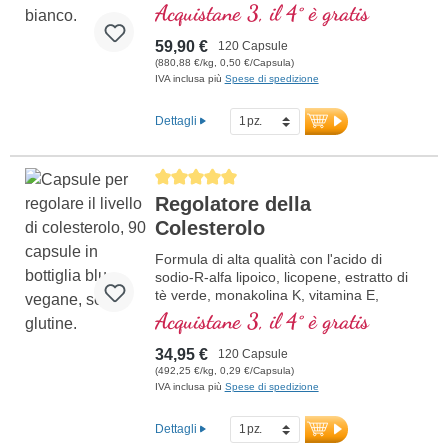
Acquistane 3, il 4° è gratis
59,90 €
120 Capsule
(880,88 €/kg, 0,50 €/Capsula)
IVA inclusa più
Spese di spedizione
Dettagli
Average rating of 5 out of 5 stars
Regolatore della
Colesterolo
Formula di alta qualità con l'acido di
sodio-R-alfa lipoico, licopene, estratto di
tè verde, monakolina K, vitamina E,
vitamina B3 e beta glucano, che
Acquistane 3, il 4° è gratis
contribuisce al mantenimento della
normale colesterolo nel sangue.
34,95 €
120 Capsule
(492,25 €/kg, 0,29 €/Capsula)
IVA inclusa più
Spese di spedizione
Dettagli