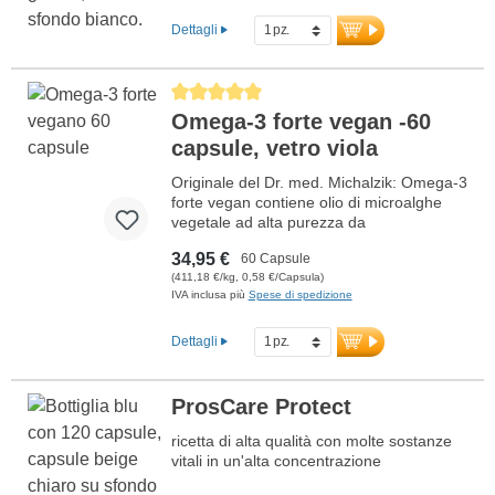
Dettagli
Average rating of 5 out of 5 stars
Omega-3 forte vegan -60
capsule, vetro viola
Originale del Dr. med. Michalzik: Omega-3
forte vegan contiene olio di microalghe
vegetale ad alta purezza da
Schizochytrium sp., particolarmente ricco
34,95 €
60 Capsule
di DHA ed EPA. Ogni dose giornaliera (2
(411,18 €/kg, 0,58 €/Capsula)
capsule) fornisce 1.448 mg di acidi grassi
IVA inclusa più
Spese di spedizione
Omega-3, di cui 860 mg di DHA e 436 mg
di EPA. Il prodotto è privo di additivi ed è
prodotto in Germania secondo i più alti
Dettagli
standard di qualità. Il sigillo è privo di
alluminio.
ProsCare Protect
Maggiori informazioni su Omega-3
forte vegan
ricetta di alta qualità con molte sostanze
vitali in un'alta concentrazione