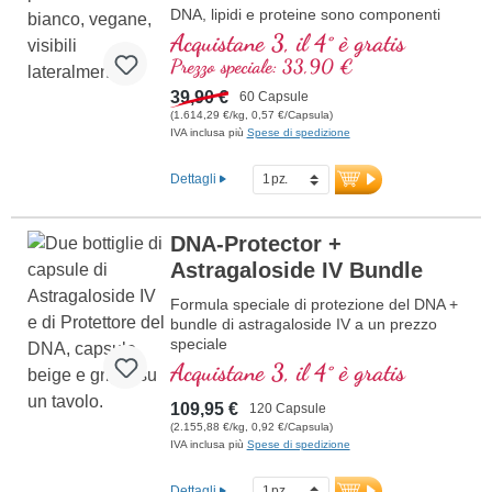
DNA, lipidi e proteine sono componenti
importanti delle cellule. Proteggi le tue
Acquistane 3, il 4° è gratis
cellule dallo stress ossidativo, con
Prezzo speciale: 33,90 €
preziose sostanze naturali.
39,90 €
60 Capsule
(1.614,29 €/kg, 0,57 €/Capsula)
IVA inclusa più
Spese di spedizione
Dettagli
DNA-Protector +
Astragaloside IV Bundle
Formula speciale di protezione del DNA +
bundle di astragaloside IV a un prezzo
speciale
Acquistane 3, il 4° è gratis
109,95 €
120 Capsule
(2.155,88 €/kg, 0,92 €/Capsula)
IVA inclusa più
Spese di spedizione
Dettagli