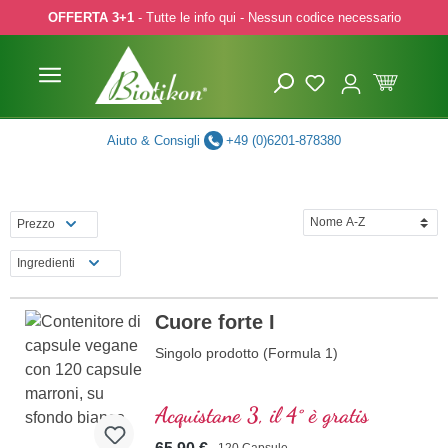
OFFERTA 3+1
- Tutte le info qui - Nessun codice necessario
p to main content
Skip to search
Skip to main navigation
Aiuto & Consigli
+49 (0)6201-878380
Prezzo
Ingredienti
Cuore forte I
Singolo prodotto (Formula 1)
Acquistane 3, il 4° è gratis
120 Capsule