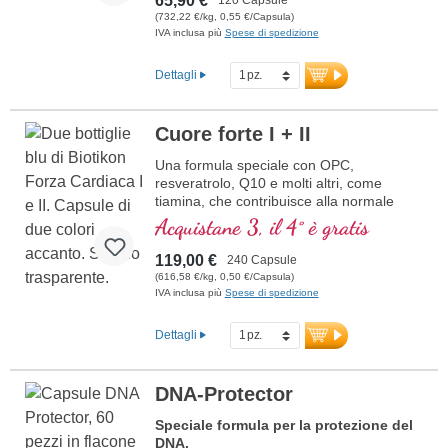
65,90 €
(732,22 €/kg, 0,55 €/Capsula)
IVA inclusa più
Spese di spedizione
Dettagli
Cuore forte I + II
Una formula speciale con OPC,
resveratrolo, Q10 e molti altri, come
tiamina, che contribuisce alla normale
funzione cardiaca. (Formula 1 e Formula
Acquistane 3, il 4° è gratis
2)
119,00 €
240 Capsule
(616,58 €/kg, 0,50 €/Capsula)
IVA inclusa più
Spese di spedizione
Dettagli
DNA-Protector
Speciale formula per la protezione del
DNA.