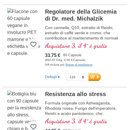
Regolatore della Glicemia
di Dr. med. Michalzik
Con cannella, Q10, estratto di Reishi,
estratto di caffè verde e cromo, che
contribuisce al mantenimento di normali
livelli di glicemia.
Acquistane 3, il 4° è gratis
33,75 €
60 Capsule
(992,65 €/kg, 0,56 €/Capsula)
IVA inclusa più
Spese di spedizione
Dettagli
Resistenza allo stress
Formula originale con Ashwaganda,
Rhodiola rosea, Fungo dell'imperatore,
Reishi e acido pantotenico, che
contribuisce alla normale prestazioni
Acquistane 3, il 4° è gratis
mentali. La vitamina E aiuta a proteggere
le cellule dallo stress ossidativo.