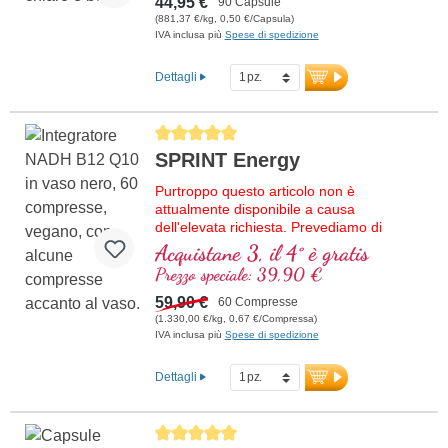
44,95 €
90 Capsule
(881,37 €/kg, 0,50 €/Capsula)
IVA inclusa più
Spese di spedizione
Dettagli
Average rating of 5 out of 5 stars
SPRINT Energy
Purtroppo questo articolo non è
attualmente disponibile a causa
dell'elevata richiesta. Prevediamo di
ricevere nuova merce nella settimana
Acquistane 3, il 4° è gratis
37/2026.
Prezzo speciale: 39,90 €
Formula di alta qualità con NADH,
59,90 €
60 Compresse
vitamina B12 bioattiva, coenzima Q10 e
(1.330,00 €/kg, 0,67 €/Compressa)
vitamina D3 vegana. La compressa
IVA inclusa più
Spese di spedizione
sublinguale verrà assorbita attraverso la
mucosa orale.
Dettagli
Average rating of 5 out of 5 stars