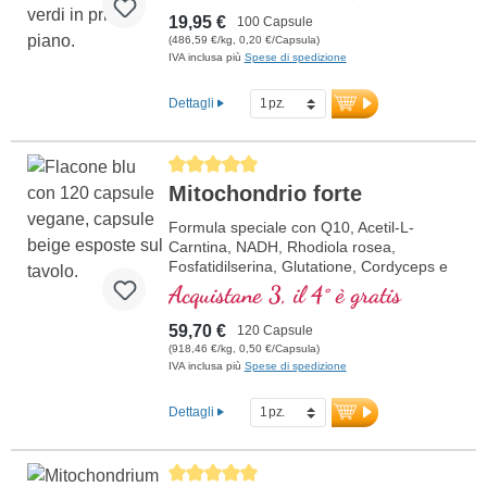
19,95 €
100 Capsule
(486,59 €/kg, 0,20 €/Capsula)
IVA inclusa più
Spese di spedizione
Dettagli
Average rating of 5 out of 5 stars
Mitochondrio forte
Formula speciale con Q10, Acetil-L-
Carntina, NADH, Rhodiola rosea,
Fosfatidilserina, Glutatione, Cordyceps e
rame, che contribuisce al normale
Acquistane 3, il 4° è gratis
metabolismo di energia (sotto forma di
ATP nella catena respiratoria cellulare).
59,70 €
120 Capsule
(918,46 €/kg, 0,50 €/Capsula)
IVA inclusa più
Spese di spedizione
Dettagli
Average rating of 5 out of 5 stars