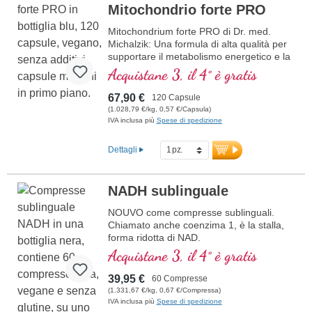
Mitochondrio forte PRO
Mitochondrium forte PRO di Dr. med.
Michalzik: Una formula di alta qualità per
supportare il metabolismo energetico e la
salute cellulare. Include NADH, Q10,
Acquistane 3, il 4° è gratis
Resveratrolo e Tiamina, che promuovono
il metabolismo energetico, oltre all'acido
67,90 €
120 Capsule
R-Alfa-Lipoico nella preziosa forma di
(1.028,79 €/kg, 0,57 €/Capsula)
Sodium-R-Lipoato. Sigillatura senza
IVA inclusa più
Spese di spedizione
alluminio e oltre 20 anni di esperienza
garantiscono la massima qualità.
Dettagli
Sviluppato da medici.
ulteriori informazioni su
NADH sublinguale
Mitochondrium forte PRO
NOUVO come compresse sublinguali.
Chiamato anche coenzima 1, è la stalla,
forma ridotta di NAD.
• no nano - NADH, senza nanoparticelle!
Acquistane 3, il 4° è gratis
• sublinguale per un migliore
assorbimento attraverso la mucosa orale
39,95 €
60 Compresse
• Senza di additivi
(1.331,67 €/kg, 0,67 €/Compressa)
IVA inclusa più
Spese di spedizione