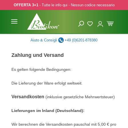
OFFERTA 3+1
- Tutte le info qui - Nessun codice necessario
p to main content
Skip to search
Skip to main navigation
Aiuto & Consigli
+49 (0)6201-878380
Zahlung und Versand
Es gelten folgende Bedingungen:
Die Lieferung der Ware erfolgt weltweit.
Versandkosten
(inklusive gesetzliche Mehrwertsteuer)
Lieferungen im Inland (Deutschland):
Wir berechnen die Versandkosten pauschal mit 5,00 € pro