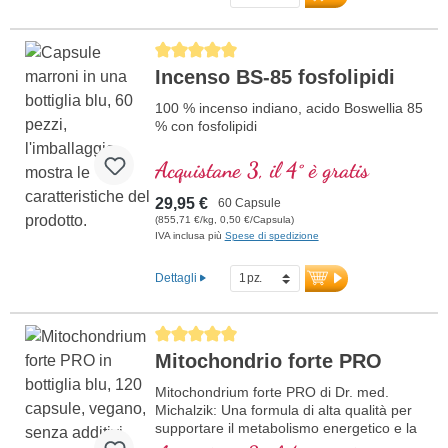
44,5 mg acido fosfatidico,
39,5 mg fosfatidil etanolammina
Average rating of 5 out of 5 stars
Incenso BS-85 fosfolipidi
100 % incenso indiano, acido Boswellia 85
% con fosfolipidi
Acquistane 3, il 4° è gratis
29,95 €
60 Capsule
(855,71 €/kg, 0,50 €/Capsula)
IVA inclusa più
Spese di spedizione
Dettagli
Average rating of 5 out of 5 stars
Mitochondrio forte PRO
Mitochondrium forte PRO di Dr. med.
Michalzik: Una formula di alta qualità per
supportare il metabolismo energetico e la
salute cellulare. Include NADH, Q10,