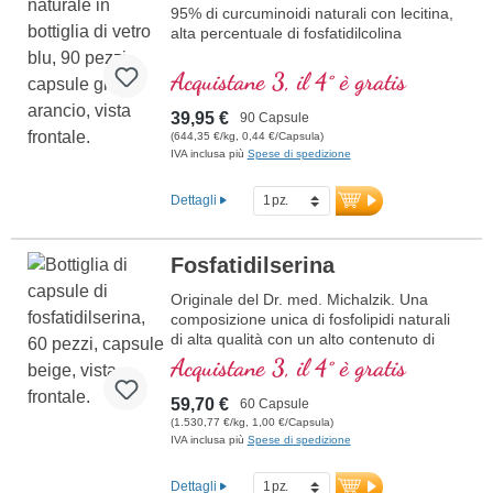
95% di curcuminoidi naturali con lecitina,
alta percentuale di fosfatidilcolina
Acquistane 3, il 4° è gratis
39,95 €
90 Capsule
(644,35 €/kg, 0,44 €/Capsula)
IVA inclusa più
Spese di spedizione
Dettagli
Fosfatidilserina
Originale del Dr. med. Michalzik. Una
composizione unica di fosfolipidi naturali
di alta qualità con un alto contenuto di
prezioso fosfatidilserina. Alta purezza, il
Acquistane 3, il 4° è gratis
prodotto di fosfatidilserina collaudato per
oltre 15 anni.
319 mg di tenore totale di
59,70 €
60 Capsule
fosfolipidi per capsula:
(1.530,77 €/kg, 1,00 €/Capsula)
126,5 mg fosfatidilserina,
IVA inclusa più
Spese di spedizione
1,5 mg fosfatidilcolina,
107,5 mg phosphatidylinositolo,
Dettagli