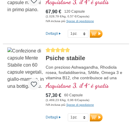
Acquistane 3, il 4° è gratis
Resveratrolo e Tiamina, che promuovono
il metabolismo energetico, oltre all'acido
67,90 €
120 Capsule
R-Alfa-Lipoico nella preziosa forma di
(1.028,79 €/kg, 0,57 €/Capsula)
Sodium-R-Lipoato. Sigillatura senza
IVA inclusa più
Spese di spedizione
alluminio e oltre 20 anni di esperienza
garantiscono la massima qualità.
Dettagli
Sviluppato da medici.
ulteriori informazioni su
Average rating of 5 out of 5 stars
Mitochondrium forte PRO
Psiche stabile
Con prezioso Ashwagandha, Rhodiola
rosea, fosfatidilserina, SAMe, Omega 3 e
vitamina B12, che contribuisce ad una
funzione normale della psiche
Acquistane 3, il 4° è gratis
57,30 €
60 Capsule
(1.469,23 €/kg, 0,96 €/Capsula)
IVA inclusa più
Spese di spedizione
Dettagli