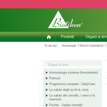
p to main content
Skip to search
Skip to main navigation
Prodotti
Organi & tem
Tu sei qui:
Homepage
Elenco ingredienti
Organi & temi
Immunologia sistema (Immunitario)
Polmoni
Programma completo - DailyCare
La salute degli occhi & vista
La salute del cervello, i nervi e la
memoria
Psiche - Salute mentale