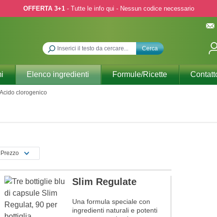
OFFERTA 3+1
- Tutte le info qui - Nessun codice necessario
Cerca
i
Elenco ingredienti
Formule/Ricette
Contatt
Acido clorogenico
Prezzo
Slim Regulate
Una formula speciale con
ingredienti naturali e potenti