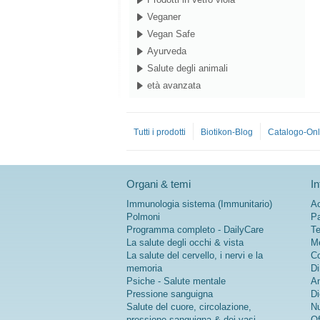
Veganer
Vegan Safe
Ayurveda
Salute degli animali
età avanzata
Tutti i prodotti
Biotikon-Blog
Catalogo-Onl
Organi & temi
In
Immunologia sistema (Immunitario)
Ac
Polmoni
Pa
Programma completo - DailyCare
Te
La salute degli occhi & vista
Me
La salute del cervello, i nervi e la
Co
memoria
Di
Psiche - Salute mentale
An
Pressione sanguigna
Di
Salute del cuore, circolazione,
Nu
pressione sanguigna & dei vasi
Of