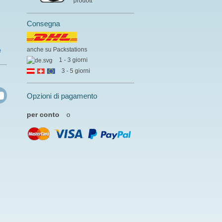
prodott
Consegna
anche su Packstations
e
1 - 3 giorni
3 - 5 giorni
Opzioni di pagamento
per conto
o