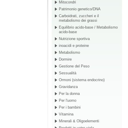
Mitocondri
Patrimonio genetico/DNA
Carboidrati, zuccheri e il
metabolismo dei grassi
Equilibrio acido-base / Metabolismo
acido-base
Nutrizione sportiva
inoacidi e proteine
Metabolismo
Dormire
Gestione del Peso
Sessualità
Ormoni (sistema endocrino)
Gravidanza
Per la donna
Per l'uomo
Per i bambini
Vitamina
Minerali & Oligoelementi
Prodotti in vetro viola