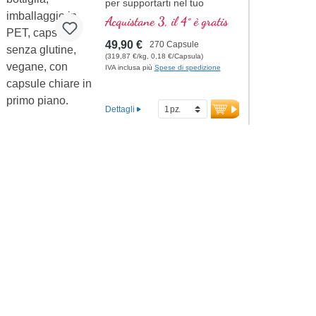
per supportarti nel tuo
programma di perdita di
Acquistane 3, il 4° è gratis
peso.
49,90 €
270 Capsule
(319,87 €/kg, 0,18 €/Capsula)
IVA inclusa più
Spese di spedizione
Dettagli