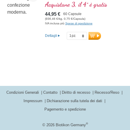
immunitaria. Con semi di nasturzio come
Acquistane 3, il 4° è gratis
prezioso integratore.
44,95 €
60 Capsule
(936,46 €/kg, 0,75 €/Capsula)
IVA inclusa più
Spese di spedizione
Dettagli
Condizioni Generali
Contatto
Diritto di recesso
Recesso/Reso
Impressum
Dichiarazione sulla tutela dei dati
Pagemento e spedizione
®
© 2026 Biotikon Germany