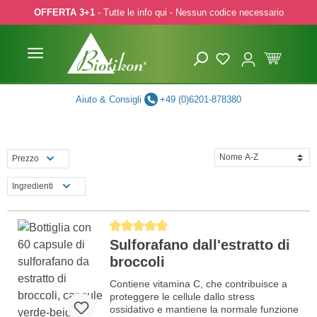
OFFERTA 3+1
- Tutte le info qui - Nessun codice necessario
p to main content
Skip to search
Skip to main navigation
Aiuto & Consigli
+49 (0)6201-878380
Prezzo
Ingredienti
Average rating of 5 out of 5 stars
Sulforafano dall'estratto di
broccoli
Contiene vitamina C, che contribuisce a
proteggere le cellule dallo stress
ossidativo e mantiene la normale funzione