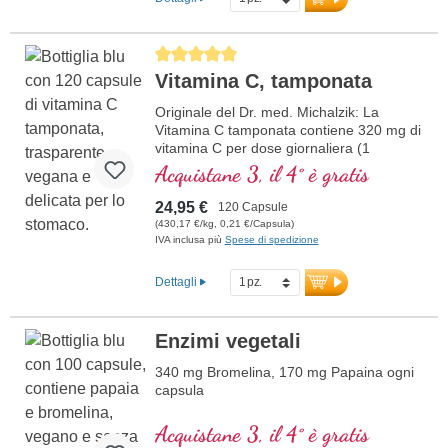
Average rating of 5 out of 5 stars
Vitamina C, tamponata
Originale del Dr. med. Michalzik: La
Vitamina C tamponata contiene 320 mg di
vitamina C per dose giornaliera (1
capsula). Questo integratore alimentare di
Acquistane 3, il 4° è gratis
alta qualità è privo di additivi e prodotto in
Germania. La sigillatura è priva di
24,95 €
120 Capsule
alluminio.
(430,17 €/kg, 0,21 €/Capsula)
IVA inclusa più
Spese di spedizione
maggiori informazioni sulla Vitamina
C tamponata
Dettagli
Enzimi vegetali
340 mg Bromelina, 170 mg Papaina ogni
capsula
Acquistane 3, il 4° è gratis