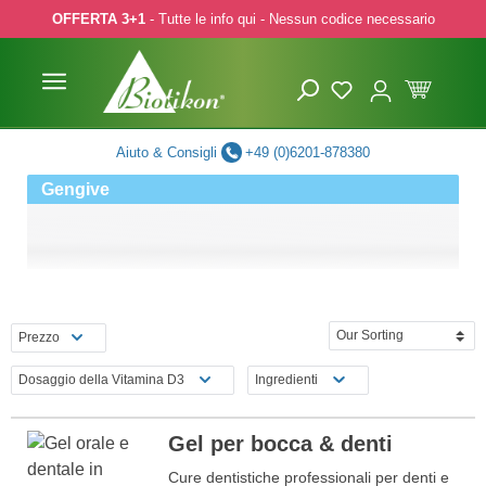
OFFERTA 3+1
- Tutte le info qui - Nessun codice necessario
p to main content
Skip to search
Skip to main navigation
Aiuto & Consigli
+49 (0)6201-878380
Gengive
Prezzo
Dosaggio della Vitamina D3
Ingredienti
Gel per bocca & denti
Cure dentistiche professionali per denti e