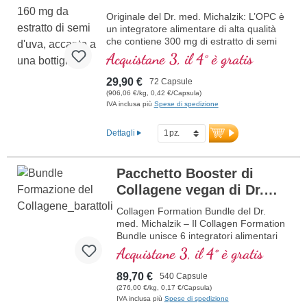
Originale del Dr. med. Michalzik: L’OPC è
un integratore alimentare di alta qualità
che contiene 300 mg di estratto di semi
d’uva (Vitis vinifera) e 50 mg di vitamina C
Acquistane 3, il 4° è gratis
per dose giornaliera (1 capsula). L’estratto
di semi d’uva è standardizzato al 95% di
29,90 €
72 Capsule
polifenoli con almeno 160 mg di vero OPC
(906,06 €/kg, 0,42 €/Capsula)
per capsula, offrendo così un’elevata
IVA inclusa più
Spese di spedizione
concentrazione di antiossidanti.
ulteriori informazioni sull’OPC
Dettagli
Pacchetto Booster di
Collagene vegan di Dr.
med. Michalzik
NUOVO
Collagen Formation Bundle del Dr.
med. Michalzik – Il Collagen Formation
Bundle unisce 6 integratori alimentari
accuratamente coordinati con Glicina,
Acquistane 3, il 4° è gratis
Prolina, Lisina, Ferro, Zinco e Vitamina
C, che contribuiscono alla normale
89,70 €
540 Capsule
formazione di collagene per il normale
(276,00 €/kg, 0,17 €/Capsula)
funzionamento della pelle e delle ossa.
IVA inclusa più
Spese di spedizione