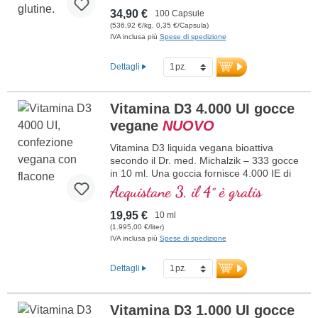
34,90 €
100 Capsule
(536,92 €/kg, 0,35 €/Capsula)
IVA inclusa più
Spese di spedizione
Dettagli
Vitamina D3 4.000 UI gocce
vegane
NUOVO
Vitamina D3 liquida vegana bioattiva
secondo il Dr. med. Michalzik – 333 gocce
in 10 ml. Una goccia fornisce 4.000 IE di
vitamina D3 vegana. Massima qualità
Acquistane 3, il 4° è gratis
premium da licheni di alta qualità
controllati (non da alghe!) completamente
19,95 €
10 ml
vegetale, 100% vegana. Disciolta in olio di
(1.995,00 €/liter)
cocco MCT protettivo, coltivato senza
IVA inclusa più
Spese di spedizione
pesticidi, per una migliore biodisponibilità.
Questa combinazione ottimale supporta il
Dettagli
mantenimento di ossa normali,
contribuisce alla normale funzione
muscolare e alla normale funzione del
Vitamina D3 1.000 UI gocce
sistema immunitario. Prodotto in