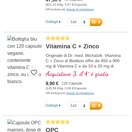
(921,15 €/kg, 0,67 €/Capsula)
IVA inclusa più
Spese di spedizione
Dettagli
Average rating of 5 out of 5 stars
Vitamina C + Zinco
Originale di Dr. med. Michalzik: Vitamina
C + Zinco di Biotikon offre da 450 a 900
mg di Vitamina C e da 10 a 20 mg di
Zinco organico legato per dose
Acquistane 3, il 4° è gratis
giornaliera. Questa combinazione
supporta il sistema immunitario e
9,90 €
120 Capsule
contribuisce alla protezione delle cellule
(145,59 €/kg, 0,08 €/Capsula)
dallo stress ossidativo. Il contenuto delle
IVA inclusa più
Spese di spedizione
capsule è privo di qualsiasi additivo.
Confezionato in una sigillatura priva di
Dettagli
alluminio, è ideale per l'integrazione
quotidiana. Prodotto in Germania secondo
gli standard di qualità più elevati.
Average rating of 5 out of 5 stars
ulteriori informazioni su Vitamina C +
OPC
Zinco