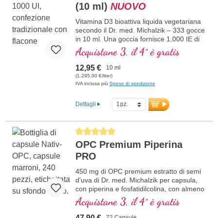
(10 ml)
NUOVO
Germania senza ingegneria genetica, in
una produzione propria controllata attiva
Vitamina D3 bioattiva liquida vegetariana
da 25 anni, vegano, senza additivi e
secondo il Dr. med. Michalzik – 333 gocce
testato in laboratorio. Sviluppato da
in 10 ml. Una goccia fornisce 1.000 IE di
medici.
vitamina D3. Massima qualità premium.
Acquistane 3, il 4° è gratis
maggiori informazioni su Vitamina
Disciolta in olio di cocco MCT protettivo,
D3 + K2
coltivato senza pesticidi, per una migliore
12,95 €
10 ml
biodisponibilità. Questa combinazione
(1.295,00 €/liter)
ottimale supporta il mantenimento di ossa
IVA inclusa più
Spese di spedizione
normali, contribuisce alla normale
funzione muscolare e alla normale
Dettagli
funzione del sistema immunitario.
Prodotto in Germania senza ingegneria
genetica, in una produzione propria
Average rating of 5 out of 5 stars
controllata attiva da 25 anni, vegetariano,
OPC Premium Piperina
senza additivi e testato in laboratorio.
Sviluppato da medici.
PRO
maggiori informazioni su Vitamina
D3 + K2
450 mg di OPC premium estratto di semi
d'uva di Dr. med. Michalzik per capsula,
con piperina e fosfatidilcolina, con almeno
240 mg di OPC puro
Acquistane 3, il 4° è gratis
47,90 €
72 Capsule