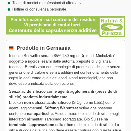
Team di medici e professionisti alternativi
Hotline di consulenza personale
Prodotto in Germania
Incenso Boswellia serrata 85% 450 mg di Dr. med. Michalzik è
soggetto a rigorosi esami dalle autorità preposte di vigilanza
tedesca. È realizzata con tecnologie di produzione delicate senza
generazione di calore e senza additivi nel confezionamento della
capsula così come qualsiasi coadiuvanti tecnologici, che non
deve essere indicata sulla confezione.
Senza acido silicico come agenti agglomeranti (biossido di
silicio) prodotta industrialmente
Biotikon
non utilizza acido silicico
(SiO
, come E551) come
2
agenti agglomeranti.
Stiftung Warentest
scrive che possono
contenere
nanoparticelle.
Acido silicico o biossido di silicio negli
integratori alimentari sarebbero scoraggiate. Bio Suisse ha
terminato l'approvazione
della silice o del biossido di silicio. La
silice di coda cavallina non deve essere confusa con questa silice