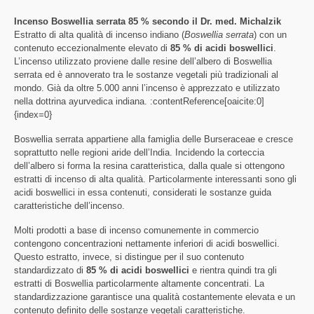
Incenso Boswellia serrata 85 % secondo il Dr. med. Michalzik
Estratto di alta qualità di incenso indiano (
Boswellia serrata
) con un
contenuto eccezionalmente elevato di
85 % di acidi boswellici
.
L’incenso utilizzato proviene dalle resine dell’albero di Boswellia
serrata ed è annoverato tra le sostanze vegetali più tradizionali al
mondo. Già da oltre 5.000 anni l’incenso è apprezzato e utilizzato
nella dottrina ayurvedica indiana. :contentReference[oaicite:0]
{index=0}
Boswellia serrata appartiene alla famiglia delle Burseraceae e cresce
soprattutto nelle regioni aride dell’India. Incidendo la corteccia
dell’albero si forma la resina caratteristica, dalla quale si ottengono
estratti di incenso di alta qualità. Particolarmente interessanti sono gli
acidi boswellici in essa contenuti, considerati le sostanze guida
caratteristiche dell’incenso.
Molti prodotti a base di incenso comunemente in commercio
contengono concentrazioni nettamente inferiori di acidi boswellici.
Questo estratto, invece, si distingue per il suo contenuto
standardizzato di
85 % di acidi boswellici
e rientra quindi tra gli
estratti di Boswellia particolarmente altamente concentrati. La
standardizzazione garantisce una qualità costantemente elevata e un
contenuto definito delle sostanze vegetali caratteristiche.