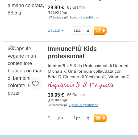
grado di purezza. Polvere di ciliegia
Acerola biologica come fonte ottimale
29,90 €
83 Grammi
naturale di vitamina C e inulina biologica.
(355,95 €/kg)
Buon sapore senza additivi, può essere
IVA inclusa più
Spese di spedizione
mescolato o assunto direttamente. Anche
gli adulti possono assumere con successo
Dettagli
questo prodotto.
ImmunePIÙ Kids
professional
ImmunPLUS Kids Professional di Dr. med.
Michalzik: Una formula collaudata con
Beta-D-Glucano di Yestimun®, Vitamina C
naturale da Acerola bio, Vitamina D3
Acquistane 3, il 4° è gratis
vegana e Zinco organicamente legato.
Progettato specificamente per bambini,
39,95 €
85 Grammi
supporta il sistema immunitario in modo
(470,00 €/kg)
mirato e sicuro. Contiene anche Inulina
IVA inclusa più
Spese di spedizione
biologica per un'assorbimento ottimale.
L'Inulina migliora la flora intestinale.
Dettagli
Sviluppato da medici. Sigillatura senza
alluminio e oltre 20 anni di esperienza
garantiscono la massima qualità. Gusto
gradevole, perfetto per essere mescolato