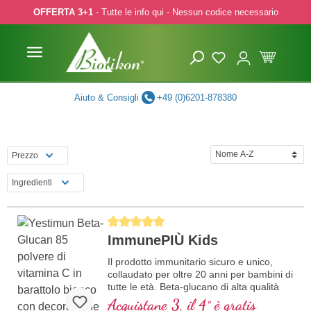
OFFERTA 3+1
- Tutte le info qui - Nessun codice necessario
p to main content
Skip to search
Skip to main navigation
Aiuto & Consigli
+49 (0)6201-878380
Prezzo
Ingredienti
Average rating of 5 out of 5 stars
ImmunePIÙ Kids
Il prodotto immunitario sicuro e unico,
collaudato per oltre 20 anni per bambini di
tutte le età. Beta-glucano di alta qualità
prodotto in Germania con il massimo
Acquistane 3, il 4° è gratis