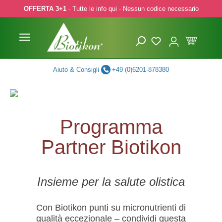
OFFERTA 3+1
- Tutte le info qui - Nessun codice necessario
p to main content
Skip to search
Skip to main navigation
Aiuto & Consigli
+49 (0)6201-878380
Programma
Partner Biotikon
Insieme per la salute olistica
Con Biotikon punti su micronutrienti di
qualità eccezionale – condividi questa