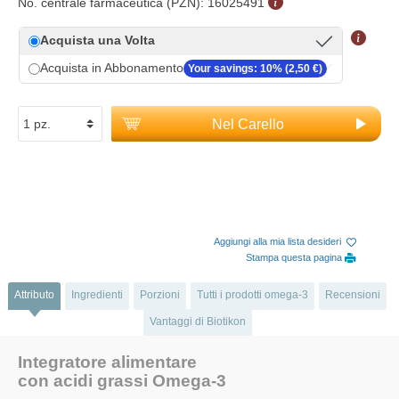
No. centrale farmaceutica (PZN):
16025491
Acquista una Volta
Acquista in Abbonamento
Your savings: 10% (2,50 €)
Nel Carello
Aggiungi alla mia lista desideri
Stampa questa pagina
Attributo
Ingredienti
Porzioni
Tutti i prodotti omega-3
Recensioni
Vantaggi di Biotikon
Integratore alimentare
con acidi grassi Omega-3