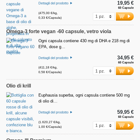
19,95 €
Dettagli del prodotto
60 Capsule
(475,00 €/kg,
0,33 €/Capsula)
Omega-3 forte vegan -60 capsule, vetro viola
Ogni capsula contiene 430 mg di DHA e 218 mg di
EPA, dose g…
34,95 €
Dettagli del prodotto
60 Capsule
(411,18 €/kg,
0,58 €/Capsula)
Olio di krill
Euphausia superba, ogni capsula contiene 500 mg
di olio di…
59,95 €
Dettagli del prodotto
60 Capsule
(1.620,27 €/kg,
1,00 €/Capsula)