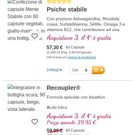
Average rating of 5 out of 5 stars
Psiche stabile
Con prezioso Ashwagandha, Rhodiola
rosea, fosfatidilserina, SAMe, Omega 3 e
vitamina B12, che contribuisce ad una
funzione normale della psiche
Acquistane 3, il 4° è gratis
57,30 €
60 Capsule
(1.469,23 €/kg, 0,96 €/Capsula)
IVA inclusa più
Spese di spedizione
Dettagli
Recoupler®
Formula speciale con bioattivo
A
cido folico
A
rginina
Acquistane 3, il 4° è gratis
L
icopene
Prezzo speciale: 39,95 €
C
urcuma
C
59,90 €
urcumina
90 Capsule