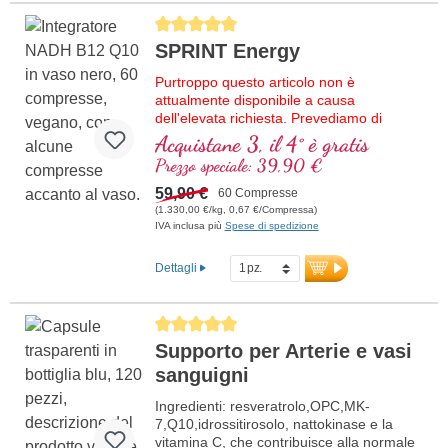
Average rating of 5 out of 5 stars
SPRINT Energy
Purtroppo questo articolo non è
attualmente disponibile a causa
dell'elevata richiesta. Prevediamo di
ricevere nuova merce nella settimana
Acquistane 3, il 4° è gratis
37/2026.
Prezzo speciale: 39,90 €
Formula di alta qualità con NADH,
59,90 €
60 Compresse
vitamina B12 bioattiva, coenzima Q10 e
(1.330,00 €/kg, 0,67 €/Compressa)
vitamina D3 vegana. La compressa
IVA inclusa più
Spese di spedizione
sublinguale verrà assorbita attraverso la
mucosa orale.
Dettagli
Average rating of 5 out of 5 stars
Supporto per Arterie e vasi
sanguigni
Ingredienti: resveratrolo,OPC,MK-
7,Q10,idrossitirosolo, nattokinase e la
vitamina C, che contribuisce alla normale