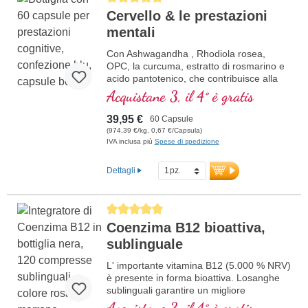
Cervello & le prestazioni
mentali
Con Ashwagandha , Rhodiola rosea,
OPC, la curcuma, estratto di rosmarino e
acido pantotenico, che contribuisce alla
normale prestazioni mentali ed è coinvolto
Acquistane 3, il 4° è gratis
nella sintesi e nel metabolismo di diversi
neurotrasmettitori. Vitamine B bioattivo!
39,95 €
60 Capsule
(974,39 €/kg, 0,67 €/Capsula)
IVA inclusa più
Spese di spedizione
Dettagli
Average rating of 5 out of 5 stars
Coenzima B12 bioattiva,
sublinguale
L' importante vitamina B12 (5.000 % NRV)
è presente in forma bioattiva. Losanghe
sublinguali garantire un migliore
assorbimento attraverso la mucosa orale;
Acquistane 3, il 4° è gratis