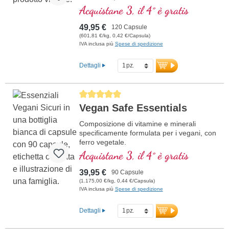
formazione del collagene per la normale
Acquistane 3, il 4° è gratis
funzione dei vasi sanguigni. Le vitamine
del gruppo B sono presenti in forma
49,95 €
120 Capsule
bioattiva.
(601,81 €/kg, 0,42 €/Capsula)
IVA inclusa più
Spese di spedizione
Dettagli
Average rating of 5 out of 5 stars
Vegan Safe Essentials
Composizione di vitamine e minerali
specificamente formulata per i vegani, con
ferro vegetale.
Acquistane 3, il 4° è gratis
39,95 €
90 Capsule
(1.175,00 €/kg, 0,44 €/Capsula)
IVA inclusa più
Spese di spedizione
Dettagli