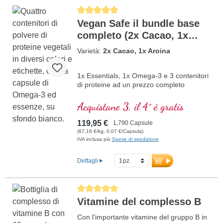
Average rating of 5 out of 5 stars
Vegan Safe il bundle base
completo (2x Cacao, 1x
Aronia)
Varietà:
2x Cacao, 1x Aroina
1x Essentials, 1x Omega-3 e 3 contenitori
di proteine ad un prezzo completo
Acquistane 3, il 4° è gratis
119,95 €
1,790 Capsule
(67,16 €/kg, 0,07 €/Capsula)
IVA inclusa più
Spese di spedizione
Dettagli
Average rating of 5 out of 5 stars
Vitamine del complesso B
Con l'importante vitamine del gruppo B in