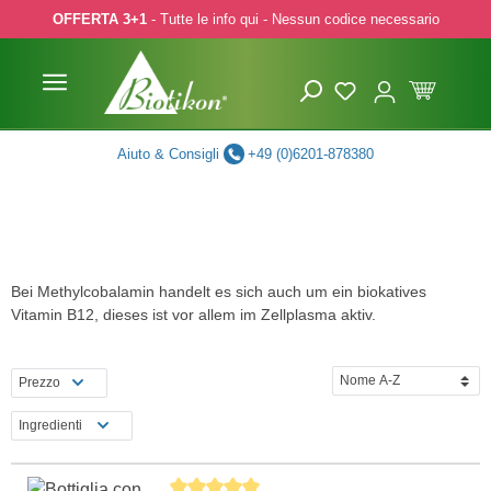
OFFERTA 3+1
- Tutte le info qui - Nessun codice necessario
p to main content
Skip to search
Skip to main navigation
Aiuto & Consigli
+49 (0)6201-878380
Bei Methylcobalamin handelt es sich auch um ein biokatives
Vitamin B12, dieses ist vor allem im Zellplasma aktiv.
Prezzo
Ingredienti
Average rating of 5 out of 5 stars