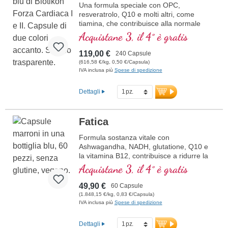
Una formula speciale con OPC,
resveratrolo, Q10 e molti altri, come
tiamina, che contribuisce alla normale
funzione cardiaca. (Formula 1 e Formula
Acquistane 3, il 4° è gratis
2)
119,00 €
240 Capsule
(616,58 €/kg, 0,50 €/Capsula)
IVA inclusa più
Spese di spedizione
Dettagli
Fatica
Formula sostanza vitale con
Ashwagandha, NADH, glutatione, Q10 e
la vitamina B12, contribuisce a ridurre la
stanchezza e la fatica.
Acquistane 3, il 4° è gratis
49,90 €
60 Capsule
(1.848,15 €/kg, 0,83 €/Capsula)
IVA inclusa più
Spese di spedizione
Dettagli