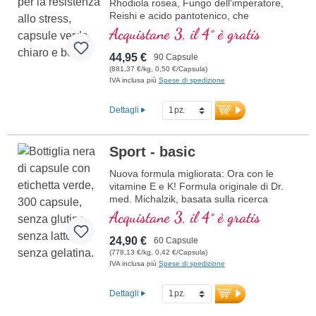
Rhodiola rosea, Fungo dell'imperatore,
Reishi e acido pantotenico, che
contribuisce alla normale prestazioni
Acquistane 3, il 4° è gratis
mentali. La vitamina E aiuta a proteggere
le cellule dallo stress ossidativo.
44,95 €
90 Capsule
(881,37 €/kg, 0,50 €/Capsula)
IVA inclusa più
Spese di spedizione
Dettagli
Sport - basic
Nuova formula migliorata: Ora con le
vitamine E e K! Formula originale di Dr.
med. Michalzik, basata sulla ricerca
scientifica più avanzata. Vitamine B 2, 6,
Acquistane 3, il 4° è gratis
12 e acido folico in forma bioattiva.
24,90 €
60 Capsule
(778,13 €/kg, 0,42 €/Capsula)
IVA inclusa più
Spese di spedizione
Dettagli