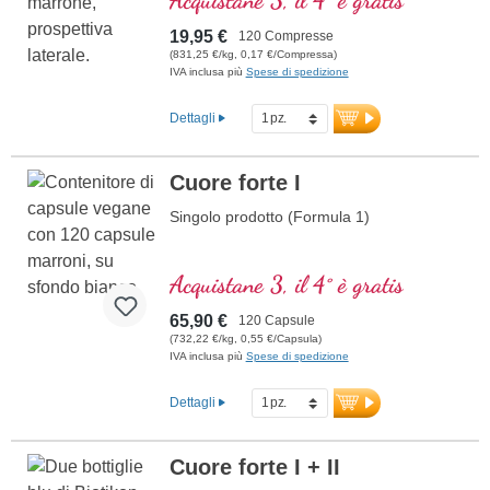
in vetro viola.
19,95 €
120 Compresse
(831,25 €/kg, 0,17 €/Compressa)
IVA inclusa più
Spese di spedizione
Dettagli
Cuore forte I
Singolo prodotto (Formula 1)
Acquistane 3, il 4° è gratis
65,90 €
120 Capsule
(732,22 €/kg, 0,55 €/Capsula)
IVA inclusa più
Spese di spedizione
Dettagli
Cuore forte I + II