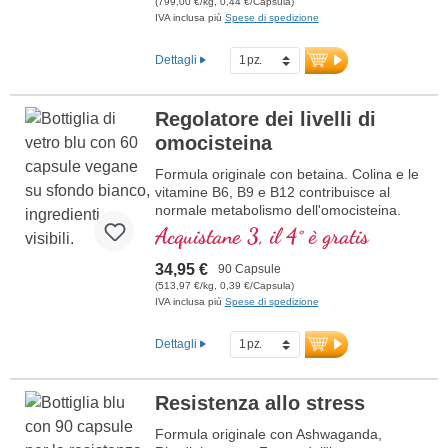
A
(799,00 €/kg, 0,44 €/Capsula)
cido ascorbico
IVA inclusa più
Spese di spedizione
R
esveratrolo
E
(Vitamina E)
B
(Vitamina B12)
Dettagli
Regolatore dei livelli di
omocisteina
Formula originale con betaina. Colina e le
vitamine B6, B9 e B12 contribuisce al
normale metabolismo dell'omocisteina.
Betaina deve essere incluso con minimo
Acquistane 3, il 4° è gratis
1,5 g di avere un effetto sui livelli di
omocisteina. Vitamine del gruppo B in
34,95 €
90 Capsule
forma bioattiva
(513,97 €/kg, 0,39 €/Capsula)
IVA inclusa più
Spese di spedizione
Dettagli
Resistenza allo stress
Formula originale con Ashwaganda,