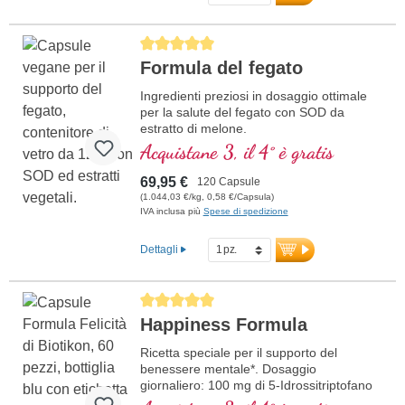
Average rating of 5 out of 5 stars
Formula del fegato
Ingredienti preziosi in dosaggio ottimale
per la salute del fegato con SOD da
estratto di melone.
Acquistane 3, il 4° è gratis
69,95 €
120 Capsule
(1.044,03 €/kg, 0,58 €/Capsula)
IVA inclusa più
Spese di spedizione
Dettagli
Average rating of 5 out of 5 stars
Happiness Formula
Ricetta speciale per il supporto del
benessere mentale*. Dosaggio
giornaliero: 100 mg di 5-Idrossitriptofano
(5-HTP) da 333 mg di Griffonia, 1,17 mg