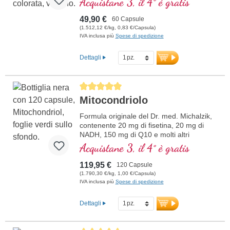
Acquistane 3, il 4° è gratis
di Safranal da 30 mg di estratto di
Zafferano e 15 mg di Rosavin e 10 mg di
49,90 €
60 Capsule
Salidroside da Rhodiola rosea e
(1.512,12 €/kg, 0,83 €/Capsula)
Vitamina B12 bioattiva.
IVA inclusa più
Spese di spedizione
Dettagli
Average rating of 5 out of 5 stars
Mitocondriolo
Formula originale del Dr. med. Michalzik,
contenente 20 mg di fisetina, 20 mg di
NADH, 150 mg di Q10 e molti altri
importanti agenti mitocondriali. Con
Acquistane 3, il 4° è gratis
l'enhancer di biodisponibilità D-Pinitol.
Guscio delle capsule vegano, senza PEG
119,95 €
120 Capsule
e carragenina, e sigillo privo di alluminio,
(1.790,30 €/kg, 1,00 €/Capsula)
attivatore mitocondriale PGC-1α, senza
IVA inclusa più
Spese di spedizione
additivi, qualità ad alta purezza. 40 anni di
esperienza in sostanze vitali e oltre 20
Dettagli
anni di esperienza produttiva.