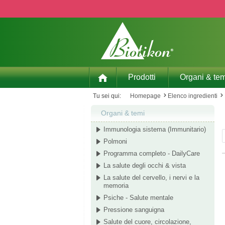
p to main content
Skip to search
Skip to main navigation
Prodotti
Organi & tem
Tu sei qui:
Homepage
Elenco ingredienti
Organi & temi
Immunologia sistema (Immunitario)
Polmoni
Programma completo - DailyCare
La salute degli occhi & vista
La salute del cervello, i nervi e la
memoria
Psiche - Salute mentale
Pressione sanguigna
Salute del cuore, circolazione,