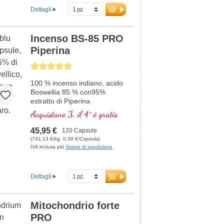
Dettagli
Incenso BS-85 PRO
Piperina
Average rating of 5 out of 5 stars
100 % incenso indiano, acido
Boswellia 85 % con95%
estratto di Piperina
Acquistane 3, il 4° è gratis
45,95 €
120 Capsule
(741,13 €/kg, 0,38 €/Capsula)
IVA inclusa più
Spese di spedizione
Dettagli
Mitochondrio forte
PRO