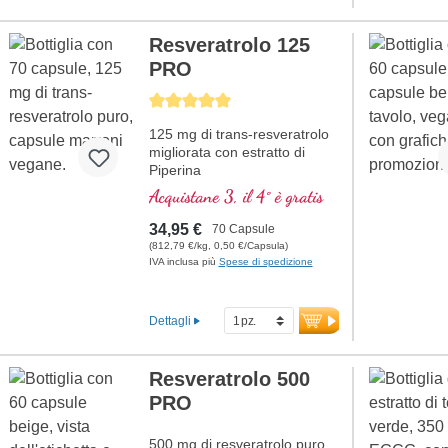
Resveratrolo 125
PRO
Average rating of 5 out of 5 stars
125 mg di trans-resveratrolo
migliorata con estratto di
Piperina
Acquistane 3, il 4° è gratis
34,95 €
70 Capsule
(812,79 €/kg, 0,50 €/Capsula)
IVA inclusa più
Spese di spedizione
Dettagli
Resveratrolo 500
PRO
500 mg di resveratrolo puro