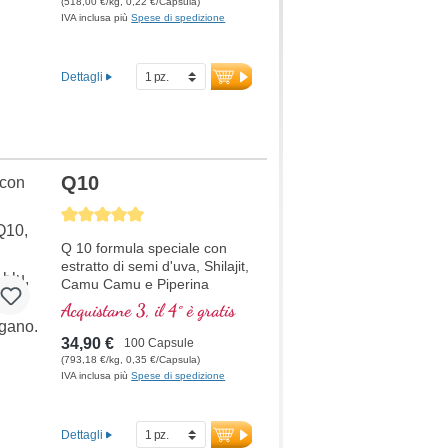
(518,00 €/kg, 0,22 €/Capsula)
IVA inclusa più
Spese di spedizione
Dettagli
Q10
Average rating of 5 out of 5 stars
Q 10 formula speciale con
estratto di semi d'uva, Shilajit,
Camu Camu e Piperina
Acquistane 3, il 4° è gratis
34,90 €
100 Capsule
(793,18 €/kg, 0,35 €/Capsula)
IVA inclusa più
Spese di spedizione
Dettagli