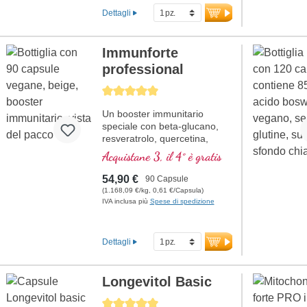
Dettagli
Immunforte
professional
Average rating of 5 out of 5 stars
Un booster immunitario
speciale con beta-glucano,
resveratrolo, quercetina,
Rhodiola rosea, estratto di
Acquistane 3, il 4° è gratis
Curcuma longa, EGCG ed
estratto di piperina. Vitamina
54,90 €
90 Capsule
D3, vitamina C, selenio e
(1.168,09 €/kg, 0,61 €/Capsula)
zinco supportano un sistema
IVA inclusa più
Spese di spedizione
immunitario sano.
Dettagli
Longevitol Basic
Average rating of 5 out of 5 stars