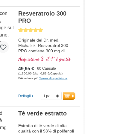
Resveratrolo 300
PRO
Average rating of 5 out of 5 stars
Originale del Dr. med.
Michalzik: Resveratrol 300
PRO contiene 300 mg di
estratto di resveratrolo da
Acquistane 3, il 4° è gratis
Polygonum cuspidatum e 5
mg di piperina per dose
49,95 €
60 Capsule
giornaliera (1 capsula).
(1.350,00 €/kg, 0,83 €/Capsula)
Questo estratto di alta qualità
IVA inclusa più
Spese di spedizione
è privo di additivi ed è
prodotto in Germania. Il sigillo
è privo di alluminio.
Dettagli
ulteriori informazioni su
Resveratrol 300 PRO
Tè verde estratto
Estratto di tè verde di alta
qualità con il 98% di polifenoli