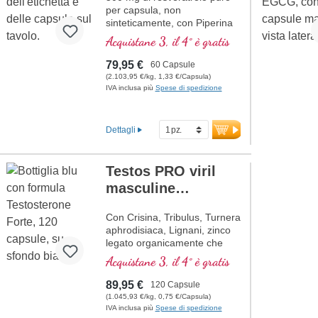
per capsula, non
sinteticamente, con Piperina
Acquistane 3, il 4° è gratis
79,95 €
60 Capsule
(2.103,95 €/kg, 1,33 €/Capsula)
IVA inclusa più
Spese di spedizione
Dettagli
Testos PRO viril
masculine
professional
Con Crisina, Tribulus, Turnera
aphrodisiaca, Lignani, zinco
legato organicamente che
aiuta a mantenere un
Acquistane 3, il 4° è gratis
normale livello di testosterone
nel sangue, la sintesi
89,95 €
120 Capsule
proteica, il metabolismo dei
(1.045,93 €/kg, 0,75 €/Capsula)
carboidrati, gli acidi grassi e il
IVA inclusa più
Spese di spedizione