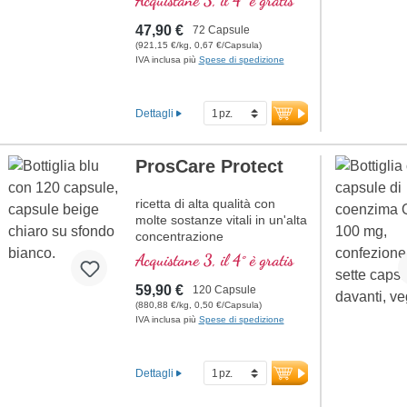
Acquistane 3, il 4° è gratis
con almeno 240 mg di OPC
puro
47,90 €
72 Capsule
(921,15 €/kg, 0,67 €/Capsula)
IVA inclusa più
Spese di spedizione
Dettagli
ProsCare Protect
ricetta di alta qualità con
molte sostanze vitali in un'alta
concentrazione
Acquistane 3, il 4° è gratis
59,90 €
120 Capsule
(880,88 €/kg, 0,50 €/Capsula)
IVA inclusa più
Spese di spedizione
Dettagli