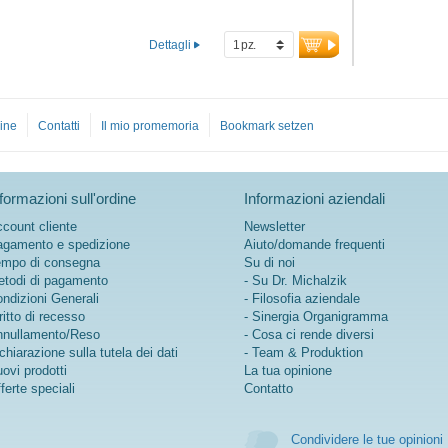
metabolismo dei
macronutrienti
Dettagli
ine
Contatti
Il mio promemoria
Bookmark setzen
formazioni sull'ordine
Informazioni aziendali
count cliente
Newsletter
gamento e spedizione
Aiuto/domande frequenti
mpo di consegna
Su di noi
todi di pagamento
- Su Dr. Michalzik
ndizioni Generali
- Filosofia aziendale
ritto di recesso
- Sinergia Organigramma
nullamento/Reso
- Cosa ci rende diversi
chiarazione sulla tutela dei dati
- Team & Produktion
ovi prodotti
La tua opinione
ferte speciali
Contatto
Condividere le tue opinioni