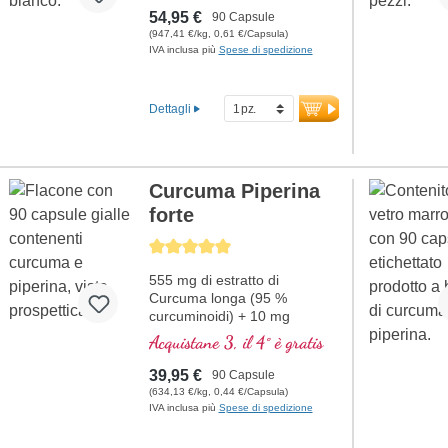
Piperina
54,95 €
90 Capsule
(947,41 €/kg, 0,61 €/Capsula)
IVA inclusa più
Spese di spedizione
Dettagli
Curcuma Piperina
forte
Average rating of 5 out of 5 stars
555 mg di estratto di
Curcuma longa (95 %
curcuminoidi) + 10 mg
estratto di piper nigrum per
Acquistane 3, il 4° è gratis
capsula
39,95 €
90 Capsule
(634,13 €/kg, 0,44 €/Capsula)
IVA inclusa più
Spese di spedizione