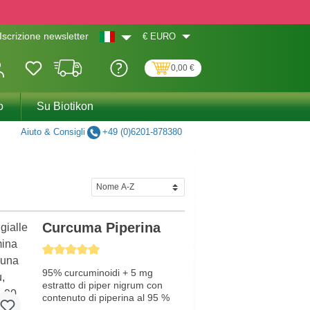
€
EURO
Iscrizione newsletter
0,00 €
o
Su Biotikon
Aiuto & Consigli
+49 (0)6201-878380
Curcuma Piperina
Average rating of 5 out of 5 stars
95% curcuminoidi + 5 mg
estratto di piper nigrum con
contenuto di piperina al 95 %