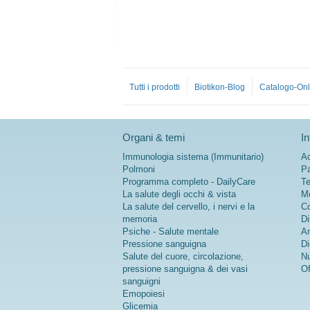
Tutti i prodotti
Biotikon-Blog
Catalogo-Onl
Organi & temi
In
Immunologia sistema (Immunitario)
Ac
Polmoni
Pa
Programma completo - DailyCare
Te
La salute degli occhi & vista
Me
La salute del cervello, i nervi e la
Co
memoria
Di
Psiche - Salute mentale
An
Pressione sanguigna
Di
Salute del cuore, circolazione,
Nu
pressione sanguigna & dei vasi
Of
sanguigni
Emopoiesi
Glicemia