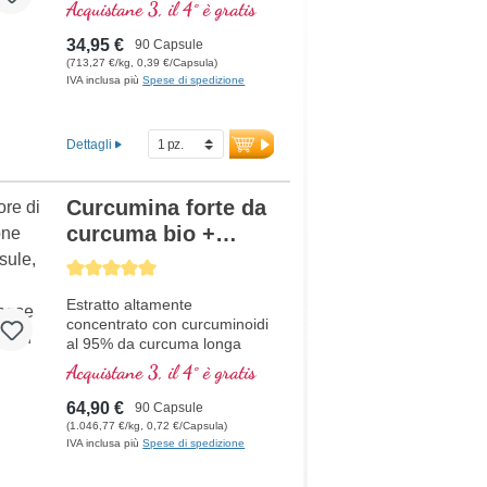
Acquistane 3, il 4° è gratis
34,95 €
90 Capsule
(713,27 €/kg, 0,39 €/Capsula)
IVA inclusa più
Spese di spedizione
Dettagli
Curcumina forte da
curcuma bio +
Piperina
Average rating of 5 out of 5 stars
Estratto altamente
concentrato con curcuminoidi
al 95% da curcuma longa
agricoltura biologica in
Acquistane 3, il 4° è gratis
combinazione con estratto di
pepe nero da agricoltura
64,90 €
90 Capsule
biologica, in vetro violetto di
(1.046,77 €/kg, 0,72 €/Capsula)
alta qualità
IVA inclusa più
Spese di spedizione