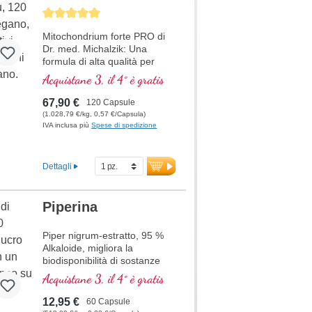
Average rating of 5 out of 5 stars
Mitochondrium forte PRO di
Dr. med. Michalzik: Una
formula di alta qualità per
supportare il metabolismo
Acquistane 3, il 4° è gratis
energetico e la salute
cellulare. Include NADH, Q10,
67,90 €
120 Capsule
Resveratrolo e Tiamina, che
(1.028,79 €/kg, 0,57 €/Capsula)
promuovono il metabolismo
IVA inclusa più
Spese di spedizione
energetico, oltre all'acido R-
Alfa-Lipoico nella preziosa
forma di Sodium-R-Lipoato.
Dettagli
Sigillatura senza alluminio e
oltre 20 anni di esperienza
garantiscono la massima
Piperina
qualità. Sviluppato da medici.
Piper nigrum-estratto, 95 %
ulteriori informazioni su
Mitochondrium forte PRO
Alkaloide, migliora la
biodisponibilità di sostanze
vitali come Curcuma, Q10 e
Acquistane 3, il 4° è gratis
Resveratrol
12,95 €
60 Capsule