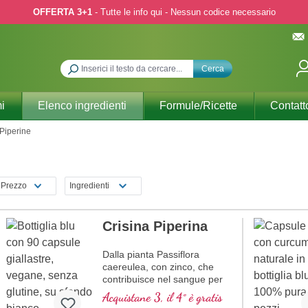
OFFERTA 3+1
- Tutte le info qui - Nessun codice necessario
Cerca
i
Elenco ingredienti
Formule/Ricette
Contatt
Piperine
Prezzo
Ingredienti
Crisina Piperina
Dalla pianta Passiflora
caereulea, con zinco, che
contribuisce nel sangue per
ottenere un livello di
Acquistane 3, il 4° è gratis
testosterone normale e con