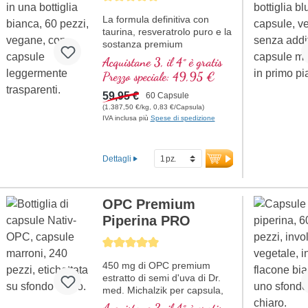
La formula definitiva con
taurina, resveratrolo puro e la
sostanza premium
astragaloside IV.
Acquistane 3, il 4° è gratis
Prezzo speciale: 49,95 €
59,95 €
60 Capsule
(1.387,50 €/kg, 0,83 €/Capsula)
IVA inclusa più
Spese di spedizione
Dettagli
OPC Premium
Piperina PRO
Average rating of 5 out of 5 stars
450 mg di OPC premium
estratto di semi d'uva di Dr.
med. Michalzik per capsula,
con piperina e fosfatidilcolina,