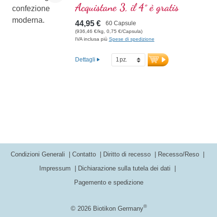
immunitaria. Con semi di nasturzio come
Acquistane 3, il 4° è gratis
prezioso integratore.
44,95 €
60 Capsule
(936,46 €/kg, 0,75 €/Capsula)
IVA inclusa più
Spese di spedizione
Dettagli
Condizioni Generali
Contatto
Diritto di recesso
Recesso/Reso
Impressum
Dichiarazione sulla tutela dei dati
Pagemento e spedizione
®
© 2026 Biotikon Germany