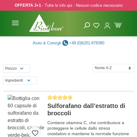
OFFERTA 3+1
- Tutte le info qui - Nessun codice necessario
p to main content
Skip to search
Skip to main navigation
Aiuto & Consigli
+49 (0)6201-878380
Prezzo
Ingredienti
Average rating of 5 out of 5 stars
Sulforafano dall'estratto di
broccoli
Contiene vitamina C, che contribuisce a
proteggere le cellule dallo stress
ossidativo e mantiene la normale funzione