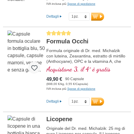
IVA inclusa più
Spese di spedizione
Dettagli
Average rating of 5 out of 5 stars
Formula Occhi
Formula originale di Dr. med. Michalzik
con luteina, Zeaxantina, estratto di mirtillo
(Anthocyane), OPC e la vitamina A, che
contribuisce al mantenimento della
Acquistane 3, il 4° è gratis
capacità visiva normale.
49,90 €
90 Capsule
(998,00 €/kg, 0,55 €/Capsula)
IVA inclusa più
Spese di spedizione
Dettagli
Licopene
Originale del Dr. med. Michalzik: 25 mg di
puro Licopene per capsula. Il Licopene