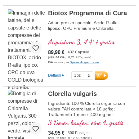
Biotox Programma di Cura
Ad un prezzo speciale: Acido R-alfa-
lipoico, OPC Premium e Chlorella
Acquistane 3, il 4° è gratis
89,90 €
432 Capsule
(499,44 €/kg, 0,21 €/Capsula)
IVA inclusa più
Spese di spedizione
Dettagli
Clorella vulgaris
Ingredienti: 100 % Clorella organici con
valore PAH controllata < 10 μg/kg;
Trattamento 1 mese: 400 mg per
pastiglia, 120 g contenuto totale in vetro
3 Dosen kaufen, eine 4. gratis
violetto.
34,95 €
300 Pastiglie
(291,25 €/kg, 0,12 €/Pastiglia)