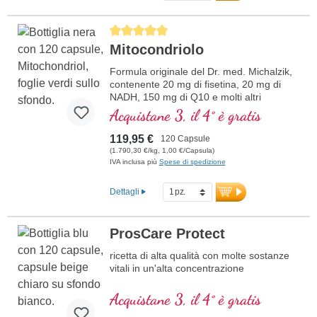
Average rating of 5 out of 5 stars
Mitocondriolo
Formula originale del Dr. med. Michalzik,
contenente 20 mg di fisetina, 20 mg di
NADH, 150 mg di Q10 e molti altri
importanti agenti mitocondriali. Con
Acquistane 3, il 4° è gratis
l'enhancer di biodisponibilità D-Pinitol.
Guscio delle capsule vegano, senza PEG
119,95 €
120 Capsule
e carragenina, e sigillo privo di alluminio,
(1.790,30 €/kg, 1,00 €/Capsula)
attivatore mitocondriale PGC-1α, senza
IVA inclusa più
Spese di spedizione
additivi, qualità ad alta purezza. 40 anni di
esperienza in sostanze vitali e oltre 20
Dettagli
anni di esperienza produttiva.
ProsCare Protect
ricetta di alta qualità con molte sostanze
vitali in un'alta concentrazione
Acquistane 3, il 4° è gratis