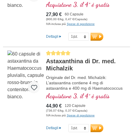
pluvialis per dose giornaliera (1 capsula).
Acquistane 3, il 4° è gratis
Questo estratto di alta qualità è ricco di
antiossidanti e privo di additivi. Il sigillo è
27,90 €
60 Capsule
privo di alluminio.
(900,00 €/kg, 0,47 €/Capsula)
IVA inclusa più
Spese di spedizione
maggiori informazioni
sull’Astaxantina
Dettagli
Average rating of 5 out of 5 stars
Astaxanthina di Dr. med.
Michalzik
Originale del Dr. med. Michalzik:
L’astaxantina contiene 4 mg di
astaxantina e 400 mg di Haematococcus
pluvialis per dose giornaliera (1 capsula).
Acquistane 3, il 4° è gratis
Questo estratto di alta qualità è ricco di
antiossidanti e privo di additivi. Il sigillo è
44,90 €
120 Capsule
privo di alluminio.
(736,07 €/kg, 0,37 €/Capsula)
IVA inclusa più
Spese di spedizione
maggiori informazioni
sull’Astaxantina
Dettagli