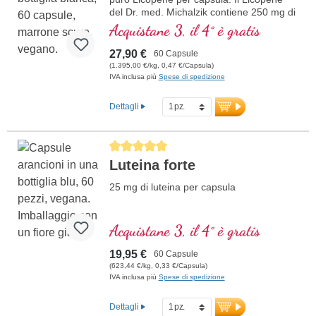
del Dr. med. Michalzik contiene 250 mg di
estratto di carotenoidi con 25 mg di
Acquistane 3, il 4° è gratis
licopene naturale, estratto da Solanum
lycopersicum. Le nostre capsule di
27,90 €
60 Capsule
licopene sono riempite sotto atmosfera di
(1.395,00 €/kg, 0,47 €/Capsula)
argon per garantire qualità e purezza. La
IVA inclusa più
Spese di spedizione
sigillatura è senza alluminio.
Dettagli
maggiori informazioni sul Licopene
Average rating of 5 out of 5 stars
Luteina forte
25 mg di luteina per capsula
Acquistane 3, il 4° è gratis
19,95 €
60 Capsule
(623,44 €/kg, 0,33 €/Capsula)
IVA inclusa più
Spese di spedizione
Dettagli