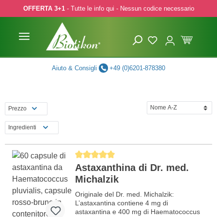
OFFERTA 3+1
- Tutte le info qui - Nessun codice necessario
p to main content
Skip to search
Skip to main navigation
Aiuto & Consigli
+49 (0)6201-878380
Prezzo
Ingredienti
Average rating of 5 out of 5 stars
Astaxanthina di Dr. med.
Michalzik
Originale del Dr. med. Michalzik:
L’astaxantina contiene 4 mg di
astaxantina e 400 mg di Haematococcus