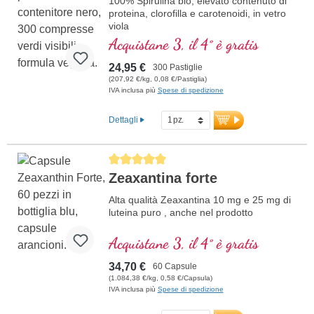
100% Spirulina bio, elevato contenuto di
proteina, clorofilla e carotenoidi, in vetro
viola
Acquistane 3, il 4° è gratis
24,95 €
300 Pastiglie
(207,92 €/kg, 0,08 €/Pastiglia)
IVA inclusa più
Spese di spedizione
Dettagli
Average rating of 5 out of 5 stars
Zeaxantina forte
Alta qualità Zeaxantina 10 mg e 25 mg di
luteina puro , anche nel prodotto
Acquistane 3, il 4° è gratis
34,70 €
60 Capsule
(1.084,38 €/kg, 0,58 €/Capsula)
IVA inclusa più
Spese di spedizione