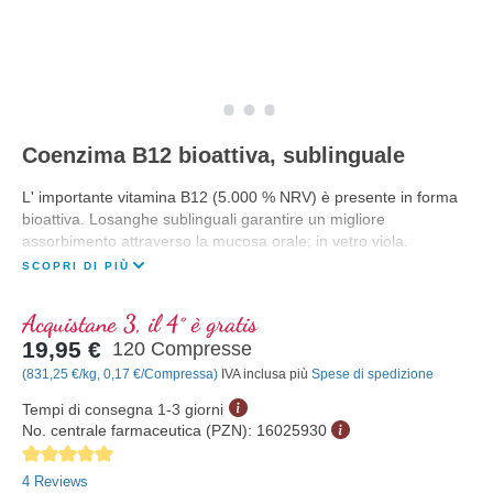
Coenzima B12 bioattiva, sublinguale
L' importante vitamina B12 (5.000 % NRV) è presente in forma
bioattiva. Losanghe sublinguali garantire un migliore
assorbimento attraverso la mucosa orale; in vetro viola.
SCOPRI DI PIÙ
Acquistane 3, il 4° è gratis
19,95 €
120 Compresse
(831,25 €/kg, 0,17 €/Compressa)
IVA inclusa più
Spese di spedizione
Tempi di consegna 1-3 giorni
No. centrale farmaceutica (PZN):
16025930
Average rating of 5 out of 5 stars
4 Reviews