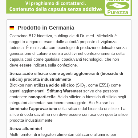
Prodotto in Germania
Coenzima B12 bioattiva, sublinguale di Dr. med. Michalzik è
soggetto a rigorosi esami dalle autorità preposte di vigilanza
tedesca. È realizzata con tecnologie di produzione delicate senza
generazione di calore e senza additivi nel confezionamento della
capsula così come qualsiasi coadiuvanti tecnologici, che non
deve essere indicata sulla confezione.
Senza acido silicico come agenti agglomeranti (biossido di
silicio) prodotta industrialmente
Biotikon
non utilizza acido silicico
(SiO
, come E551) come
2
agenti agglomeranti.
Stiftung Warentest
scrive che possono
contenere
nanoparticelle.
Acido silicico o biossido di silicio negli
integratori alimentari sarebbero scoraggiate. Bio Suisse ha
terminato l'approvazione
della silice o del biossido di silicio. La
silice di coda cavallina non deve essere confusa con questa silice
prodotta industrialmente.
Senza alluminio!
Molti fornitori di integratori alimentari utilizzano alluminio per