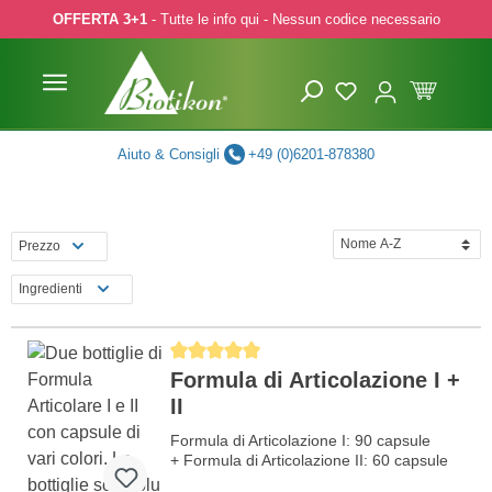
OFFERTA 3+1
- Tutte le info qui - Nessun codice necessario
p to main content
Skip to search
Skip to main navigation
Aiuto & Consigli
+49 (0)6201-878380
Prezzo
Ingredienti
Average rating of 5 out of 5 stars
Formula di Articolazione I +
II
Formula di Articolazione I: 90 capsule
+ Formula di Articolazione II: 60 capsule