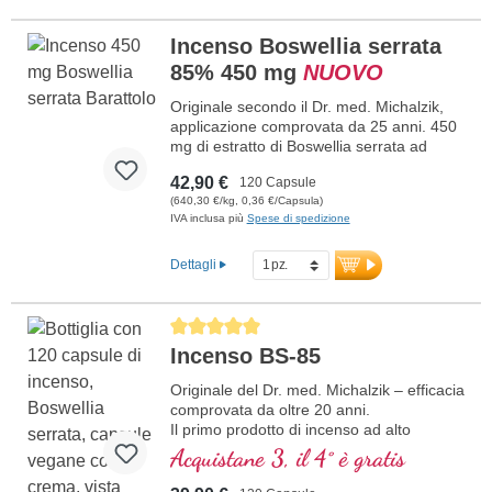
Incenso Boswellia serrata
85% 450 mg
NUOVO
Originale secondo il Dr. med. Michalzik,
applicazione comprovata da 25 anni. 450
mg di estratto di Boswellia serrata ad
altissima purezza con l’85% di acidi
42,90 €
120 Capsule
boswellici puri per capsula e dose
(640,30 €/kg, 0,36 €/Capsula)
giornaliera. Il primo prodotto ad alto
IVA inclusa più
Spese di spedizione
dosaggio di incenso con l’85% di acidi
boswellici sul mercato tedesco. Gli acidi
boswellici sono presenti all’85% in una
Dettagli
concentrazione eccezionalmente elevata.
maggiori informazioni su BS-85
Average rating of 5 out of 5 stars
Incenso BS-85
Originale del Dr. med. Michalzik – efficacia
comprovata da oltre 20 anni.
Il primo prodotto di incenso ad alto
dosaggio con l’85 % di acidi boswellici sul
Acquistane 3, il 4° è gratis
mercato tedesco.
Sviluppato per un’ottimale biodisponibilità.