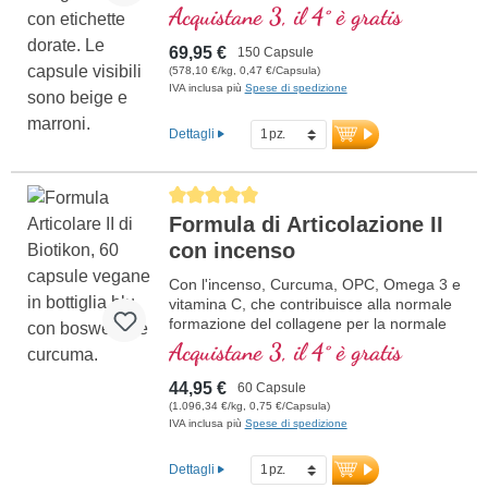
Acquistane 3, il 4° è gratis
69,95 €
150 Capsule
(578,10 €/kg, 0,47 €/Capsula)
IVA inclusa più
Spese di spedizione
Dettagli
Average rating of 5 out of 5 stars
Formula di Articolazione II
con incenso
Con l'incenso, Curcuma, OPC, Omega 3 e
vitamina C, che contribuisce alla normale
formazione del collagene per la normale
funzione della cartilaginea. Per la cura
Acquistane 3, il 4° è gratis
specifica delle strutture articolari
cartilaginea.
44,95 €
60 Capsule
(1.096,34 €/kg, 0,75 €/Capsula)
IVA inclusa più
Spese di spedizione
Dettagli