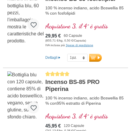
Il Dr. med. Michalzik garantisce con il suo
100 % incenso indiano, acido Boswellia 85
nome una qualità di prima classe provata
% con fosfolipidi
nel tempo. Estrazione delicata con
etanolo alimentare per la migliore
Acquistane 3, il 4° è gratis
estrazione.
ulteriori informazioni su BS-85
29,95 €
60 Capsule
(855,71 €/kg, 0,50 €/Capsula)
IVA inclusa più
Spese di spedizione
Dettagli
Average rating of 5 out of 5 stars
Incenso BS-85 PRO
Piperina
100 % incenso indiano, acido Boswellia 85
% con95% estratto di Piperina
Acquistane 3, il 4° è gratis
45,95 €
120 Capsule
(741,13 €/kg, 0,38 €/Capsula)