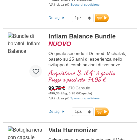
IVA inclusa più
Spese di spedizione
Dettagli
Inflam Balance Bundle
NUOVO
Originale secondo il Dr. med. Michalzik,
basato su 25 anni di esperienza nello
sviluppo di combinazioni di sostanze
naturali di alta qualità. Combinazione di
Acquistane 3, il 4° è gratis
tre estratti vegetali ad altissima purezza:
Prezzo a pacchetto: 74,95 €
estratto di tè verde con il 98% di polifenoli
e il 50% di EGCG, estratto di Curcuma
99,75 €
270 Capsule
con il 95% di curcuminoidi in matrice di
(496,36 €/kg, 0,28 €/Capsula)
lecitina, nonché estratto di incenso
IVA inclusa più
Spese di spedizione
(Boswellia serrata) con l’85% di acidi
boswellici. L’unione accuratamente
Dettagli
calibrata di questi estratti standardizzati
combina materie prime di alta qualità con
qualità controllata e purezza costante.
Vata Harmonizer
maggiori informazioni sul bundle
Calma vostro elemento aria con il Vata