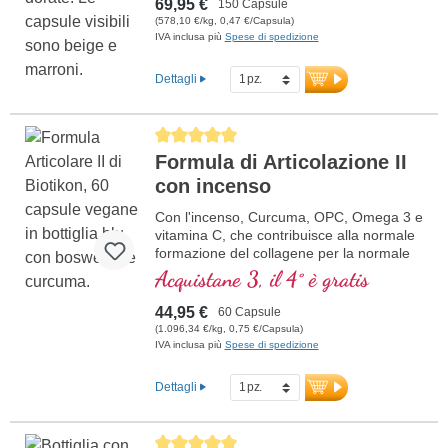
69,95 €
150 Capsule
(578,10 €/kg, 0,47 €/Capsula)
IVA inclusa più
Spese di spedizione
Dettagli
Average rating of 5 out of 5 stars
Formula di Articolazione II
con incenso
Con l'incenso, Curcuma, OPC, Omega 3 e
vitamina C, che contribuisce alla normale
formazione del collagene per la normale
funzione della cartilaginea. Per la cura
Acquistane 3, il 4° è gratis
specifica delle strutture articolari
cartilaginea.
44,95 €
60 Capsule
(1.096,34 €/kg, 0,75 €/Capsula)
IVA inclusa più
Spese di spedizione
Dettagli
Average rating of 5 out of 5 stars