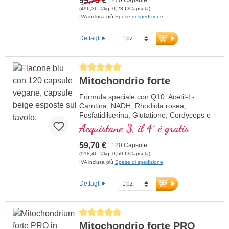
99,75 €
con il 95% di curcuminoidi in matrice di
(496,36 €/kg, 0,28 €/Capsula)
lecitina, nonché estratto di incenso
IVA inclusa più
Spese di spedizione
(Boswellia serrata) con l’85% di acidi
boswellici. L’unione accuratamente
Dettagli
calibrata di questi estratti standardizzati
combina materie prime di alta qualità con
qualità controllata e purezza costante.
Average rating of 5 out of 5 stars
maggiori informazioni sul bundle
Mitochondrio forte
Formula speciale con Q10, Acetil-L-
Carntina, NADH, Rhodiola rosea,
Fosfatidilserina, Glutatione, Cordyceps e
rame, che contribuisce al normale
Acquistane 3, il 4° è gratis
metabolismo di energia (sotto forma di
ATP nella catena respiratoria cellulare).
59,70 €
120 Capsule
(918,46 €/kg, 0,50 €/Capsula)
IVA inclusa più
Spese di spedizione
Dettagli
Average rating of 5 out of 5 stars
Mitochondrio forte PRO