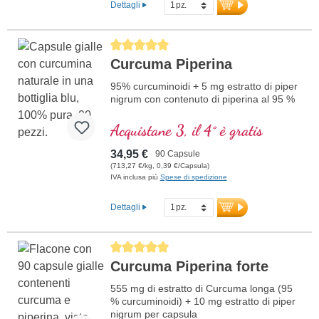
Dettagli
Average rating of 5 out of 5 stars
Curcuma Piperina
95% curcuminoidi + 5 mg estratto di piper
nigrum con contenuto di piperina al 95 %
Acquistane 3, il 4° è gratis
34,95 €
90 Capsule
(713,27 €/kg, 0,39 €/Capsula)
IVA inclusa più
Spese di spedizione
Dettagli
Average rating of 5 out of 5 stars
Curcuma Piperina forte
555 mg di estratto di Curcuma longa (95
% curcuminoidi) + 10 mg estratto di piper
nigrum per capsula