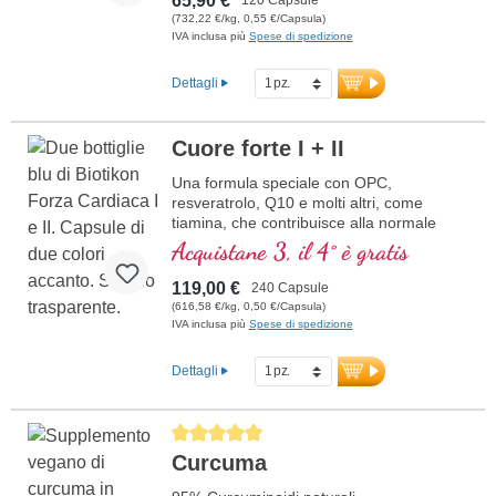
65,90 €
(732,22 €/kg, 0,55 €/Capsula)
IVA inclusa più
Spese di spedizione
Dettagli
Cuore forte I + II
Una formula speciale con OPC,
resveratrolo, Q10 e molti altri, come
tiamina, che contribuisce alla normale
funzione cardiaca. (Formula 1 e Formula
Acquistane 3, il 4° è gratis
2)
119,00 €
240 Capsule
(616,58 €/kg, 0,50 €/Capsula)
IVA inclusa più
Spese di spedizione
Dettagli
Average rating of 5 out of 5 stars
Curcuma