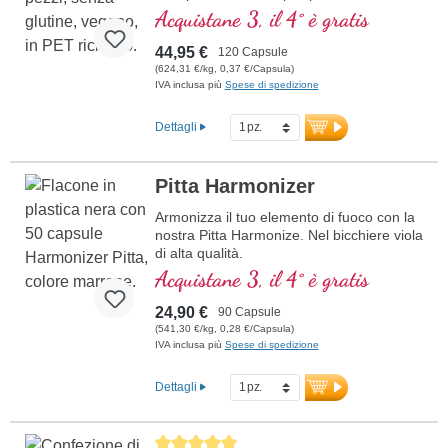
Sango contenente magnesio e calcio, che
Acquistane 3, il 4° è gratis
contribuisce al mantenimento di ossa
normali.
44,95 €
120 Capsule
(624,31 €/kg, 0,37 €/Capsula)
IVA inclusa più
Spese di spedizione
Dettagli
Pitta Harmonizer
Armonizza il tuo elemento di fuoco con la
nostra Pitta Harmonize. Nel bicchiere viola
di alta qualità.
Acquistane 3, il 4° è gratis
24,90 €
90 Capsule
(541,30 €/kg, 0,28 €/Capsula)
IVA inclusa più
Spese di spedizione
Dettagli
Average rating of 5 out of 5 stars