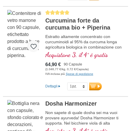
Average rating of 5 out of 5 stars
Curcumina forte da
curcuma bio + Piperina
Estratto altamente concentrato con
curcuminoidi al 95% da curcuma longa
agricoltura biologica in combinazione con
estratto di pepe nero da agricoltura
Acquistane 3, il 4° è gratis
biologica, in vetro violetto di alta qualità
64,90 €
90 Capsule
(1.046,77 €/kg, 0,72 €/Capsula)
IVA inclusa più
Spese di spedizione
Dettagli
Dosha Harmonizer
Non sapete di quale dosha sei ma vuoi
provare ayurveda! Dosha Harmonizer ti
supporta. Nel bicchiere viola di alta
qualità.
Acquistane 3, il 4° è gratis