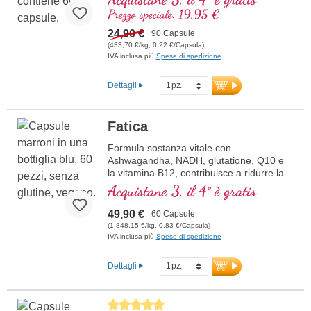
Prezzo speciale: 19,95 €
24,90 €
90 Capsule
(433,70 €/kg, 0,22 €/Capsula)
IVA inclusa più
Spese di spedizione
Dettagli
Fatica
Formula sostanza vitale con
Ashwagandha, NADH, glutatione, Q10 e
la vitamina B12, contribuisce a ridurre la
stanchezza e la fatica.
Acquistane 3, il 4° è gratis
49,90 €
60 Capsule
(1.848,15 €/kg, 0,83 €/Capsula)
IVA inclusa più
Spese di spedizione
Dettagli
Average rating of 5 out of 5 stars