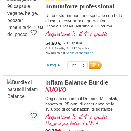
Immunforte professional
Un booster immunitario speciale con beta-
glucano, resveratrolo, quercetina,
Rhodiola rosea, estratto di Curcuma
longa, EGCG ed estratto di piperina.
Acquistane 3, il 4° è gratis
Vitamina D3, vitamina C, selenio e zinco
supportano un sistema immunitario sano.
54,90 €
90 Capsule
(1.168,09 €/kg, 0,61 €/Capsula)
IVA inclusa più
Spese di spedizione
Dettagli
Inflam Balance Bundle
NUOVO
Originale secondo il Dr. med. Michalzik,
basato su 25 anni di esperienza nello
sviluppo di combinazioni di sostanze
naturali di alta qualità. Combinazione di
Acquistane 3, il 4° è gratis
tre estratti vegetali ad altissima purezza:
Prezzo a pacchetto: 74,95 €
estratto di tè verde con il 98% di polifenoli
e il 50% di EGCG, estratto di Curcuma
270 Capsule