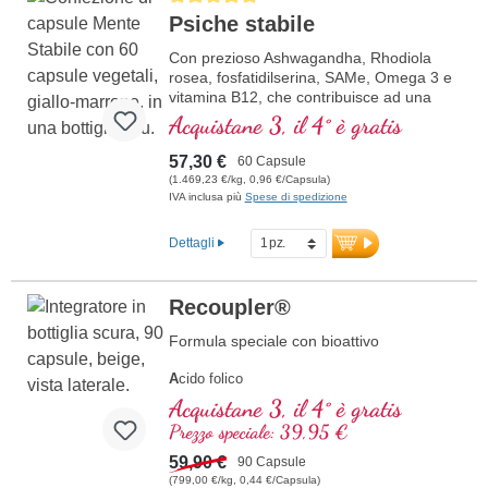
Psiche stabile
Con prezioso Ashwagandha, Rhodiola
rosea, fosfatidilserina, SAMe, Omega 3 e
vitamina B12, che contribuisce ad una
funzione normale della psiche
Acquistane 3, il 4° è gratis
57,30 €
60 Capsule
(1.469,23 €/kg, 0,96 €/Capsula)
IVA inclusa più
Spese di spedizione
Dettagli
Recoupler®
Formula speciale con bioattivo
A
cido folico
A
rginina
Acquistane 3, il 4° è gratis
L
icopene
Prezzo speciale: 39,95 €
C
urcuma
C
59,90 €
urcumina
90 Capsule
A
(799,00 €/kg, 0,44 €/Capsula)
cido ascorbico