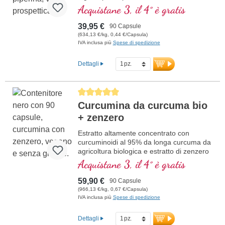
Acquistane 3, il 4° è gratis
39,95 €
90 Capsule
(634,13 €/kg, 0,44 €/Capsula)
IVA inclusa più
Spese di spedizione
Dettagli
Average rating of 5 out of 5 stars
Curcumina da curcuma bio
+ zenzero
Estratto altamente concentrato con
curcuminoidi al 95% da longa curcuma da
agricoltura biologica e estratto di zenzero
da agricoltura biologica, in vetro violetto di
Acquistane 3, il 4° è gratis
alta qualità.
59,90 €
90 Capsule
(966,13 €/kg, 0,67 €/Capsula)
IVA inclusa più
Spese di spedizione
Dettagli