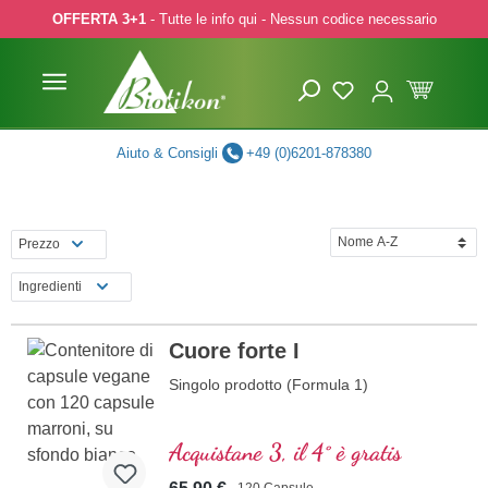
OFFERTA 3+1
- Tutte le info qui - Nessun codice necessario
p to main content
Skip to search
Skip to main navigation
Aiuto & Consigli
+49 (0)6201-878380
Prezzo
Ingredienti
Cuore forte I
Singolo prodotto (Formula 1)
Acquistane 3, il 4° è gratis
120 Capsule