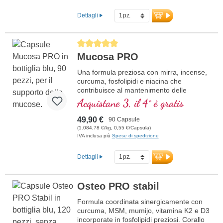
additivi, qualità ad alta purezza. 40 anni di
esperienza in sostanze vitali e oltre 20
Dettagli
anni di esperienza produttiva.
Average rating of 5 out of 5 stars
Mucosa PRO
Una formula preziosa con mirra, incense,
curcuma, fosfolipidi e niacina che
contribuisce al mantenimento delle
normali membrane mucose.
Acquistane 3, il 4° è gratis
49,90 €
90 Capsule
(1.084,78 €/kg, 0,55 €/Capsula)
IVA inclusa più
Spese di spedizione
Dettagli
Osteo PRO stabil
Formula coordinata sinergicamente con
curcuma, MSM, mumijo, vitamina K2 e D3
incorporate in fosfolipidi preziosi. Corallo