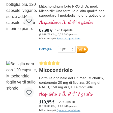
Mitochondrium forte PRO di Dr. med.
Michalzik: Una formula di alta qualità per
supportare il metabolismo energetico e la
salute cellulare. Include NADH, Q10,
Acquistane 3, il 4° è gratis
Resveratrolo e Tiamina, che promuovono
il metabolismo energetico, oltre all'acido
67,90 €
120 Capsule
R-Alfa-Lipoico nella preziosa forma di
(1.028,79 €/kg, 0,57 €/Capsula)
Sodium-R-Lipoato. Sigillatura senza
IVA inclusa più
Spese di spedizione
alluminio e oltre 20 anni di esperienza
garantiscono la massima qualità.
Dettagli
Sviluppato da medici.
ulteriori informazioni su
Average rating of 5 out of 5 stars
Mitochondrium forte PRO
Mitocondriolo
Formula originale del Dr. med. Michalzik,
contenente 20 mg di fisetina, 20 mg di
NADH, 150 mg di Q10 e molti altri
importanti agenti mitocondriali. Con
Acquistane 3, il 4° è gratis
l'enhancer di biodisponibilità D-Pinitol.
Guscio delle capsule vegano, senza PEG
119,95 €
120 Capsule
e carragenina, e sigillo privo di alluminio,
(1.790,30 €/kg, 1,00 €/Capsula)
attivatore mitocondriale PGC-1α, senza
IVA inclusa più
Spese di spedizione