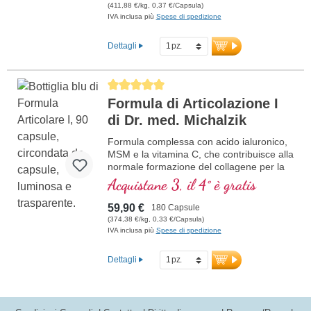
(411,88 €/kg, 0,37 €/Capsula)
IVA inclusa più
Spese di spedizione
Dettagli
Average rating of 5 out of 5 stars
Formula di Articolazione I
di Dr. med. Michalzik
Formula complessa con acido ialuronico,
MSM e la vitamina C, che contribuisce alla
normale formazione del collagene per la
normale funzione della cartilaginea. Per la
Acquistane 3, il 4° è gratis
cura specifica delle strutture articolari
cartilaginea in una composizione ottimale.
59,90 €
180 Capsule
(374,38 €/kg, 0,33 €/Capsula)
IVA inclusa più
Spese di spedizione
Dettagli