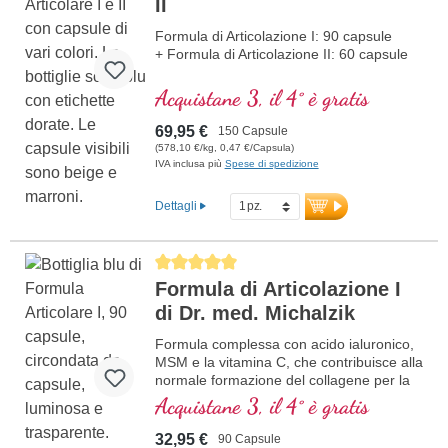
II
Formula di Articolazione I: 90 capsule
+ Formula di Articolazione II: 60 capsule
Acquistane 3, il 4° è gratis
69,95 €
150 Capsule
(578,10 €/kg, 0,47 €/Capsula)
IVA inclusa più
Spese di spedizione
Dettagli
Average rating of 5 out of 5 stars
Formula di Articolazione I
di Dr. med. Michalzik
Formula complessa con acido ialuronico,
MSM e la vitamina C, che contribuisce alla
normale formazione del collagene per la
normale funzione della cartilaginea. Per la
Acquistane 3, il 4° è gratis
cura specifica delle strutture articolari
cartilaginea in una composizione ottimale.
32,95 €
90 Capsule