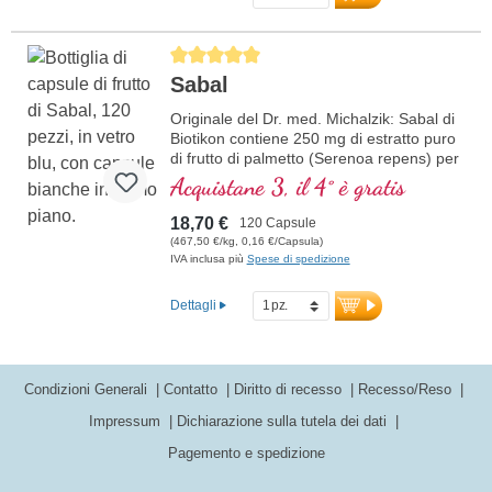
Average rating of 5 out of 5 stars
Sabal
Originale del Dr. med. Michalzik: Sabal di
Biotikon contiene 250 mg di estratto puro
di frutto di palmetto (Serenoa repens) per
capsula. L'estratto altamente concentrato
Acquistane 3, il 4° è gratis
è ottenuto attraverso un processo delicato
per preservare le proprietà naturali del
18,70 €
120 Capsule
frutto. Libero da qualsiasi additivo e
(467,50 €/kg, 0,16 €/Capsula)
confezionato in un sigillo privo di
IVA inclusa più
Spese di spedizione
alluminio, il prodotto è ideale come
integratore alimentare naturale. Prodotto
Dettagli
in Germania secondo gli standard di
qualità più elevati.
Maggiori informazioni su Sabal
Condizioni Generali
Contatto
Diritto di recesso
Recesso/Reso
Impressum
Dichiarazione sulla tutela dei dati
Pagemento e spedizione