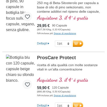
250 mg di Beta-Sitosterolo per capsula a
base di olio di pino selezionato, non
contiene additivi nel ripieno delle capsule,
senza Talco e senza biossido di silicio.
Acquistane 3, il 4° è gratis
29,95 €
90 Capsule
(907,58 €/kg, 0,33 €/Capsula)
IVA inclusa più
Spese di spedizione
Dettagli
ProsCare Protect
ricetta di alta qualità con molte sostanze
vitali in un'alta concentrazione
Acquistane 3, il 4° è gratis
59,90 €
120 Capsule
(880,88 €/kg, 0,50 €/Capsula)
IVA inclusa più
Spese di spedizione
Dettagli