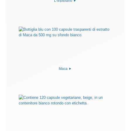
L-triptofano
Maca