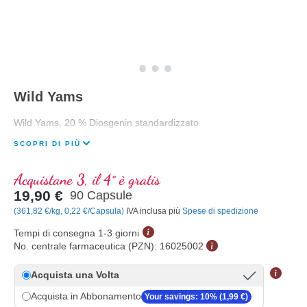
Wild Yams
Wild Yams, 20 % Diosgenin standardizzato
SCOPRI DI PIÙ
Acquistane 3, il 4° è gratis
19,90 €
90 Capsule
(361,82 €/kg, 0,22 €/Capsula)
IVA inclusa più
Spese di spedizione
Tempi di consegna 1-3 giorni
No. centrale farmaceutica (PZN):
16025002
Acquista una Volta
Acquista in Abbonamento
Your savings: 10% (1,99 €)