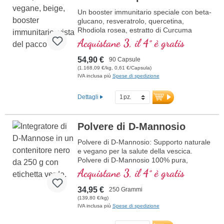
Un booster immunitario speciale con beta-
glucano, resveratrolo, quercetina,
Rhodiola rosea, estratto di Curcuma
longa, EGCG ed estratto di piperina.
Acquistane 3, il 4° è gratis
Vitamina D3, vitamina C, selenio e zinco
supportano un sistema immunitario sano.
54,90 €
90 Capsule
(1.168,09 €/kg, 0,61 €/Capsula)
IVA inclusa più
Spese di spedizione
Dettagli
Polvere di D-Mannosio
Polvere di D-Mannosio: Supporto naturale
e vegano per la salute della vescica.
Polvere di D-Mannosio 100% pura,
altamente pura e senza additivi. 250 g per
Acquistane 3, il 4° è gratis
contenitore, dosabile flessibilmente.
34,95 €
250 Grammi
più informazioni sulla polvere di D-
(139,80 €/kg)
Mannosio
IVA inclusa più
Spese di spedizione