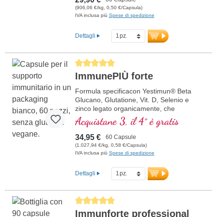
contenuto di beta-glucano del 85% e
(906,06 €/kg, 0,50 €/Capsula)
vitamina C naturale da CamuCamu. La
IVA inclusa più
Spese di spedizione
combinazione unica di beta-glucano e
vitamina C naturale contribuisce alla
Dettagli
normale funzione del sistema immunitario.
Perfetto per coloro che apprezzano la
massima qualità e purezza. Sviluppato da
Average rating of 5 out of 5 stars
medici, prodotto internamente in
ImmunePIÙ forte
Germania, vegano, non OGM e senza
additivi artificiali. Sigillatura senza
Formula specificacon Yestimun® Beta
alluminio, certificazioni ISO e HACCP, e
Glucano, Glutatione, Vit. D, Selenio e
oltre 20 anni di esperienza garantiscono
zinco legato organicamente, che
la massima qualità.
contribuisce a una normale funzione del
Acquistane 3, il 4° è gratis
sistema immunitario.
ulteriori informazioni su ImmunPLUS
Beta-Glucan 85
34,95 €
60 Capsule
(1.027,94 €/kg, 0,58 €/Capsula)
IVA inclusa più
Spese di spedizione
Dettagli
Average rating of 5 out of 5 stars
Immunforte professional