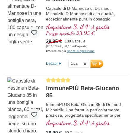
per vegani e vegetariani. Sviluppato da
medici, questo integratore alimentare
Capsule di D-Mannose di Dr. med.
garantisce purezza ed efficacia per uomini
Michalzik: D-Mannose di alta qualità,
e donne.
eccezionalmente pura in dosaggio
ottimale – vegano, naturale e senza
Acquistane 3, il 4° è gratis
additivi. Progettato per un uso quotidiano
Prezzo speciale: 23,95 €
mirato con fino a 5 g di D-Mannose
altamente pura al giorno. Processato
29,95 €
180 Capsule
delicatamente per garantire la massima
(237,13 €/kg, 0,13 €/Capsula)
qualità e purezza. Prodotto in Germania,
IVA inclusa più
Spese di spedizione
testato in laboratorio e certificato ISO e
HACCP. Sigillatura senza alluminio per un
Dettagli
imballaggio sostenibile. Sviluppato da
medici. Beneficiate di oltre 40 anni di
esperienza nei nutrienti vitali e più di 20
Average rating of 5 out of 5 stars
anni di esperienza nella produzione di
ImmunePIÙ Beta-Glucano
integratori alimentari di alta qualità.
Ulteriori informazioni sulle capsule
85
di D-Mannose
ImmunPLUS Beta-Glucan 85 di Dr. med.
Michalzik: Una formula particolarmente
preziosa, progettata specificamente per
supportare il tuo sistema immunitario.
Acquistane 3, il 4° è gratis
Contiene Yestimun® 1,3/1,6-Beta-D-
Glucan di alta qualità con un alto
29,90 €
60 Capsule