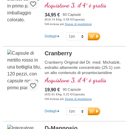
delicato
Acquistane 3, il 4° è gratis
34,95 €
60 Capsule
(919,74 €/kg, 0,58 €/Capsula)
IVA inclusa più
Spese di spedizione
Dettagli
Cranberry
Cranberry Original del Dr. med. Michalzik,
estratto altamente concentrato (25:1) con
un alto contenuto di proantocianidine
specifiche di 72 mg per dose giornaliera,
Acquistane 3, il 4° è gratis
questo preparato offre una potente fonte
di composti vegetali secondari. Provato
19,90 €
90 Capsule
sul mercato da oltre 20 anni, il nostro
(432,61 €/kg, 0,22 €/Capsula)
prodotto è esclusivamente prodotto in
IVA inclusa più
Spese di spedizione
Germania nei nostri impianti di
produzione. È inoltre privo di alluminio
Dettagli
nella sigillatura e non contiene additivi. Le
nostre capsule vegane ipoallergeniche
sono prive di carragenina e PEG, ideali
D-Mannosio