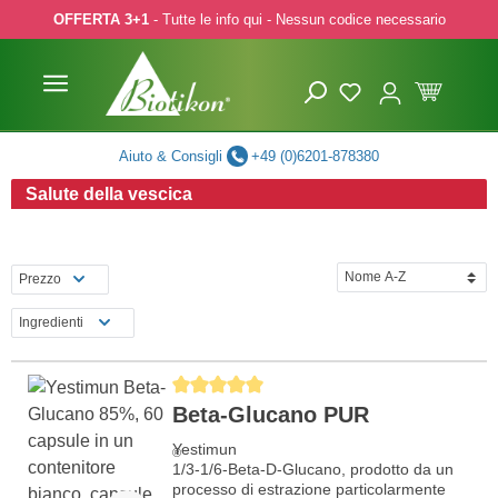
OFFERTA 3+1
- Tutte le info qui - Nessun codice necessario
p to main content
Skip to search
Skip to main navigation
Aiuto & Consigli
+49 (0)6201-878380
Salute della vescica
Prezzo
Ingredienti
Average rating of 5 out of 5 stars
Beta-Glucano PUR
Yestimun
®
1/3-1/6-Beta-D-Glucano, prodotto da un
processo di estrazione particolarmente