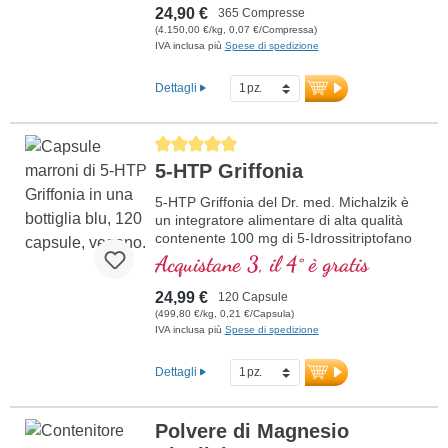
soggettivi del jet lag possono essere
24,90 €
365 Compresse
mitigati.
(4.150,00 €/kg, 0,07 €/Compressa)
IVA inclusa più
Spese di spedizione
Dettagli
Average rating of 5 out of 5 stars
5-HTP Griffonia
5-HTP Griffonia del Dr. med. Michalzik è
un integratore alimentare di alta qualità
contenente 100 mg di 5-Idrossitriptofano
(5-HTP) da 333 mg di fagiolo nero
Acquistane 3, il 4° è gratis
africano (Griffonia simplicifolia), senza
additivi, di qualità altamente pura.
24,99 €
120 Capsule
(499,80 €/kg, 0,21 €/Capsula)
IVA inclusa più
Spese di spedizione
Dettagli
Polvere di Magnesio