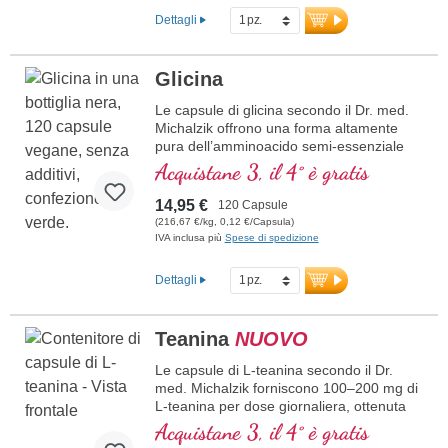
L'imballaggio ecologico in HDPE è privo di
Dettagli
plastificanti, garantendo la qualità e la
purezza del prodotto.
Glicina
maggiori informazioni sulla polvere
di glicina
Le capsule di glicina secondo il Dr. med.
Michalzik offrono una forma altamente
Glicina 100% pura
pura dell’amminoacido semi-essenziale
Amminoacido essenziale per il
glicina in formato capsula. Questo
Acquistane 3, il 4° è gratis
benessere
prodotto è appositamente formulato per
1,5-3 g per dose giornaliera
supportare il benessere e i processi
14,95 €
120 Capsule
Senza additivi e vegano
naturali dell’organismo con un dosaggio
(216,67 €/kg, 0,12 €/Capsula)
Prodotto in modo sostenibile in
giornaliero di 1.500 – 3.000 mg. Il
IVA inclusa più
Spese di spedizione
Germania
contenuto delle capsule è privo di additivi,
Imballaggio in HDPE, privo di
vegano e prodotto in modo sostenibile in
Dettagli
plastificanti
Germania. Il packaging ecologico in HDPE
è privo di plastificanti, garantendo
ulteriore purezza e qualità del prodotto.
Teanina
NUOVO
ulteriori informazioni sulle capsule di
Le capsule di L-teanina secondo il Dr.
glicina
med. Michalzik forniscono 100–200 mg di
L-teanina per dose giornaliera, ottenuta
da un estratto di tè verde di alta qualità e
Acquistane 3, il 4° è gratis
a basso contenuto di caffeina, e