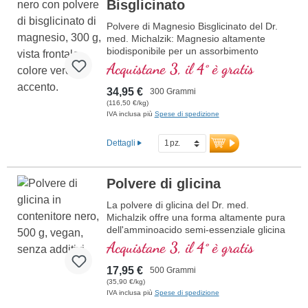
Bisglicinato
Polvere di Magnesio Bisglicinato del Dr.
med. Michalzik: Magnesio altamente
biodisponibile per un assorbimento
ottimale. Supporta la funzione di muscoli,
Acquistane 3, il 4° è gratis
nervi e metabolismo energetico.
Perfettamente dosabile con 1,5–3 g al
34,95 €
300 Grammi
giorno, senza additivi, vegano e prodotto
(116,50 €/kg)
in modo sostenibile in Germania,
IVA inclusa più
Spese di spedizione
sviluppato da medici. Prodotto in
Germania secondo i più alti standard,
Dettagli
basato su oltre 40 anni di esperienza nei
nutrienti vitali e più di 20 anni di
esperienza nella produzione. Magnesio
Polvere di glicina
Bisglicinato del Dr. med. Michalzik – per
un apporto ottimale di questo minerale
La polvere di glicina del Dr. med.
essenziale, comprovato, certificato e
Michalzik offre una forma altamente pura
sostenibile. Perfetto per vegani e
dell'amminoacido semi-essenziale glicina
vegetariani.
in forma di polvere. Questo prodotto è
Acquistane 3, il 4° è gratis
appositamente formulato per supportare il
maggiori informazioni sulla Polvere
benessere e i processi corporei con una
17,95 €
500 Grammi
di Magnesio Bisglicinato
dose giornaliera di 1,5 - 3 g. La polvere è
(35,90 €/kg)
priva di additivi, vegana e prodotta in
IVA inclusa più
Spese di spedizione
modo sostenibile in Germania.