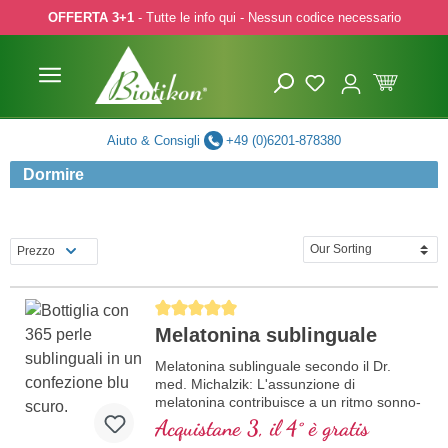
OFFERTA 3+1
- Tutte le info qui - Nessun codice necessario
p to main content
Skip to search
Skip to main navigation
Aiuto & Consigli
+49 (0)6201-878380
Dormire
Prezzo
Average rating of 5 out of 5 stars
Melatonina sublinguale
Melatonina sublinguale secondo il Dr.
med. Michalzik: L'assunzione di
melatonina contribuisce a un ritmo sonno-
veglia equilibrato e riduce il tempo
Acquistane 3, il 4° è gratis
necessario per addormentarsi. I sintomi