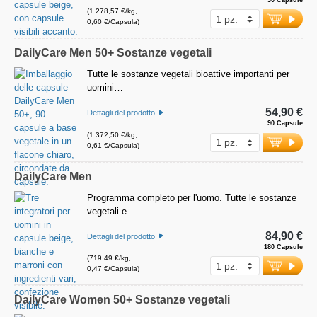
(1.278,57 €/kg,
0,60 €/Capsula)
DailyCare Men 50+ Sostanze vegetali
Tutte le sostanze vegetali bioattive importanti per
uomini…
54,90 €
Dettagli del prodotto
90 Capsule
(1.372,50 €/kg,
0,61 €/Capsula)
DailyCare Men
Programma completo per l'uomo. Tutte le sostanze
vegetali e…
84,90 €
Dettagli del prodotto
180 Capsule
(719,49 €/kg,
0,47 €/Capsula)
DailyCare Women 50+ Sostanze vegetali