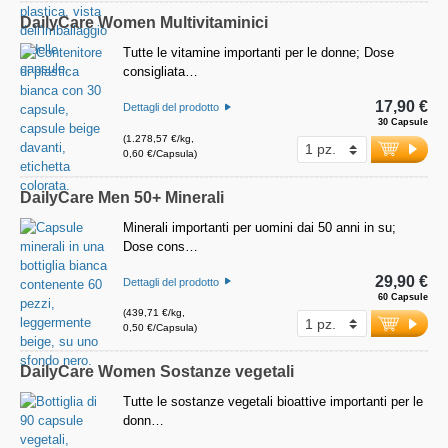
DailyCare Women Multivitaminici
Tutte le vitamine importanti per le donne; Dose
consigliata…
17,90 €
Dettagli del prodotto
30 Capsule
(1.278,57 €/kg,
0,60 €/Capsula)
DailyCare Men 50+ Minerali
Minerali importanti per uomini dai 50 anni in su;
Dose cons…
29,90 €
Dettagli del prodotto
60 Capsule
(439,71 €/kg,
0,50 €/Capsula)
DailyCare Women Sostanze vegetali
Tutte le sostanze vegetali bioattive importanti per le
donn…