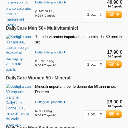
49,90 €
Dettagli del prodotto
90 Capsule
(1.247,50 €/kg,
0,55 €/Capsula)
DailyCare Men 50+ Multivitaminici
Tutte le vitamine importanti per uomini dai 50 anni in
su;…
17,90 €
Dettagli del prodotto
30 Capsule
(1.278,57 €/kg,
0,60 €/Capsula)
DailyCare Women 50+ Minerali
Minerali importanti per le donne dai 50 anni in su;
Dose co…
29,90 €
Dettagli del prodotto
60 Capsule
(439,71 €/kg,
0,50 €/Capsula)
DailyCare Men Sostanze vegetali