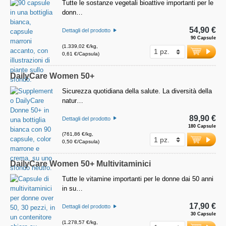
Tutte le sostanze vegetali bioattive importanti per le
donn…
54,90 €
Dettagli del prodotto
90 Capsule
(1.339,02 €/kg,
0,61 €/Capsula)
DailyCare Women 50+
Sicurezza quotidiana della salute. La diversità della
natur…
89,90 €
Dettagli del prodotto
180 Capsule
(761,86 €/kg,
0,50 €/Capsula)
DailyCare Women 50+ Multivitaminici
Tutte le vitamine importanti per le donne dai 50 anni
in su…
17,90 €
Dettagli del prodotto
30 Capsule
(1.278,57 €/kg,