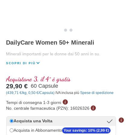
DailyCare Women 50+ Minerali
Minerali importanti per le donne dai 50 anni in su.
SCOPRI DI PIÙ
Acquistane 3, il 4° è gratis
29,90 €
60 Capsule
(439,71 €/kg, 0,50 €/Capsula)
IVA inclusa più
Spese di spedizione
Tempi di consegna 1-3 giorni
No. centrale farmaceutica (PZN):
16026326
Acquista una Volta
Acquista in Abbonamento
Your savings: 10% (2,99 €)