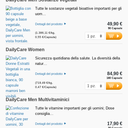
Tutte le sostanze vegetali bioattive importanti per gli
uom…
49,90 €
Dettagli del prodotto
90 Capsule
(1.386,11 €/kg,
0,55 €/Capsula)
DailyCare Women
Sicurezza quotidiana della salute. La diversità della
natur…
84,90 €
Dettagli del prodotto
180 Capsule
(719,49 €/kg,
0,47 €/Capsula)
DailyCare Men Multivitaminici
Tutte le vitamine importanti per gli uomini; Dose
consiglia…
17,90 €
Dettagli del prodotto
30 Capsule