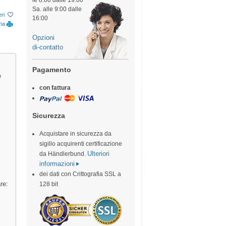
le 8:00 dalle 19:00
Sa. alle 9:00 dalle
eri
16:00
ina
Opzioni
di-contatto
Pagamento
e
con fattura
Sicurezza
Acquistare in sicurezza da
sigillo acquirenti certificazione
Ulteriori
da Händlerbund.
informazioni
dei dati con Crittografia SSL a
re:
128 bit