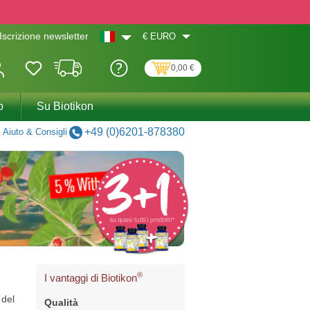
€
EURO
Iscrizione newsletter
0,00 €
o
Su Biotikon
+49 (0)6201-878380
Aiuto & Consigli
®
I vantaggi di Biotikon
 del
Qualità