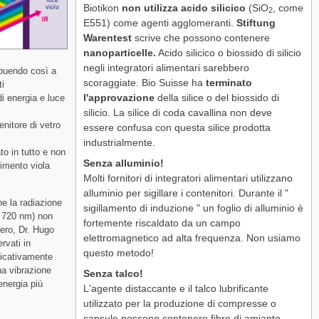
Biotikon
non utilizza acido silicico
(SiO
, come
2
E551) come agenti agglomeranti.
Stiftung
Warentest
scrive che possono contenere
nanoparticelle.
Acido silicico o biossido di silicio
negli integratori alimentari sarebbero
ibuendo così a
scoraggiate. Bio Suisse ha
terminato
ti
l'approvazione
della silice o del biossido di
di energia e luce
silicio. La silice di coda cavallina non deve
nitore di vetro
essere confusa con questa silice prodotta
industrialmente.
to in tutto e non
Senza alluminio!
imento viola
Molti fornitori di integratori alimentari utilizzano
alluminio per sigillare i contenitori. Durante il "
he la radiazione
sigillamento di induzione " un foglio di alluminio è
- 720 nm) non
fortemente riscaldato da un campo
zero, Dr. Hugo
elettromagnetico ad alta frequenza. Non usiamo
rvati in
questo metodo!
ificativamente
na vibrazione
Senza talco!
 energia più
L'agente distaccante e il talco lubrificante
utilizzato per la produzione di compresse o
capsule possono contenere fibre di amianto.