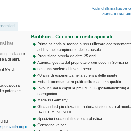
Aggiungi alla mia lista desid
Stampa questa pag
ecensioni
Biotikon - Ciò che ci rende speciali:
andha
Prima azienda al mondo a non utilizzare costantement
additivi nel riempimento delle capsule
seng indiano e
Produzione propria da oltre 25 anni
iaia di anni.
Azienda gestita dal proprietario con sede in Germania
nessuna società di investimento
 il 5% di
40 anni di esperienza nella scienza delle piante
Estratti premium ultra puliti della massima qualità
ica qualcosa
Involucri delle capsule privi di PEG (polietilenglicole) e
llo potente e
carragenina
Made in Germany
Gli standard più elevati in materia di sicurezza alimenta
HACCP & ISO 9001
Spedizioni sostenibili e senza plastica
iù su
Consegna veloce
.pureveda.org