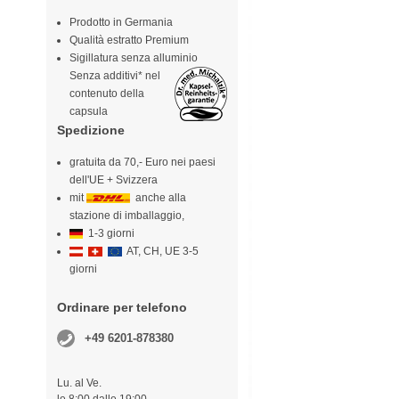
Prodotto in Germania
Qualità estratto Premium
Sigillatura senza alluminio
Senza additivi* nel
contenuto della
capsula
Spedizione
gratuita da 70,- Euro nei paesi
dell'UE + Svizzera
mit
anche alla
stazione di imballaggio,
1-3 giorni
AT, CH, UE 3-5
giorni
Ordinare per telefono
+49 6201-878380
Lu. al Ve.