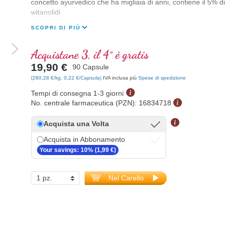
concetto ayurvedico che ha migliaia di anni, contiene il 5% di
witanolidi
SCOPRI DI PIÙ
Acquistane 3, il 4° è gratis
19,90 €
90 Capsule
(280,28 €/kg, 0,22 €/Capsula)
IVA inclusa più
Spese di spedizione
Tempi di consegna 1-3 giorni
No. centrale farmaceutica (PZN):
16834718
Acquista una Volta
Acquista in Abbonamento
Your savings: 10% (1,99 €)
Nel Carello