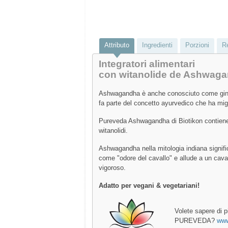
Attributo
Ingredienti
Porzioni
R
Integratori alimentari
con witanolide de Ashwag
Ashwagandha è anche conosciuto come gin
fa parte del concetto ayurvedico che ha migl
Pureveda Ashwagandha di Biotikon contiene
witanolidi.
Ashwagandha nella mitologia indiana signif
come "odore del cavallo" e allude a un cava
vigoroso.
Adatto per vegani & vegetariani!
Volete sapere di p
PUREVEDA?
www