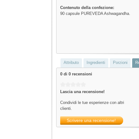
Contenuto della confezione:
90 capsule PUREVEDA Ashwagandha.
Attributo
Ingredienti
Porzioni
R
0 di 0 recensioni
Average rating of 0 out of 5 stars
Lascia una recensione!
Condividi le tue esperienze con altri
clienti.
Scrivere una recensione!