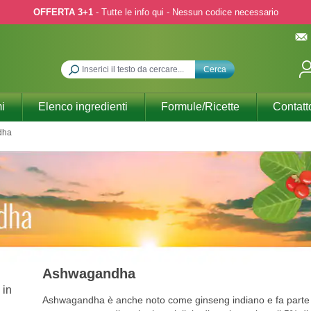
OFFERTA 3+1
- Tutte le info qui - Nessun codice necessario
Cerca
i
Elenco ingredienti
Formule/Ricette
Contatt
dha
Ashwagandha
Ashwagandha è anche noto come ginseng indiano e fa parte