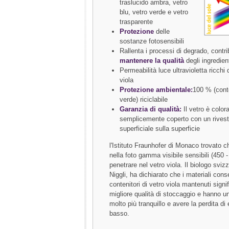
traslucido ambra, vetro
blu, vetro verde e vetro
trasparente
Protezione
delle
sostanze fotosensibili
Rallenta i processi di degrado, contr
mantenere la qualità
degli ingredien
Permeabilità luce ultravioletta ricchi 
viola
Protezione ambientale:
100 % (conte
verde) riciclabile
Garanzia di qualità:
Il vetro è colora
semplicemente coperto con un rivest
superficiale sulla superficie
l'Istituto Fraunhofer di Monaco trovato c
nella foto gamma visibile sensibili (450 
penetrare nel vetro viola. Il biologo sviz
Niggli, ha dichiarato che i materiali conse
contenitori di vetro viola mantenuti sign
migliore qualità di stoccaggio e hanno u
molto più tranquillo e avere la perdita di
basso.