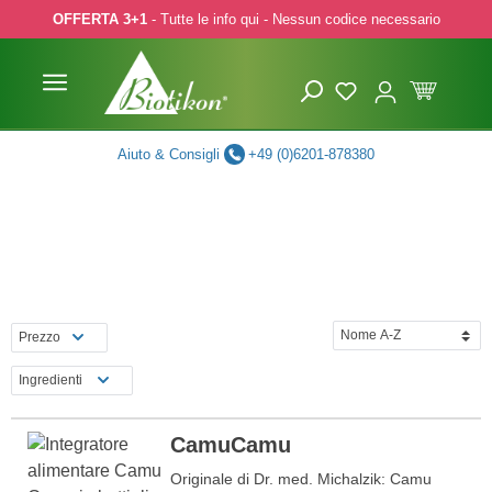
OFFERTA 3+1
- Tutte le info qui - Nessun codice necessario
p to main content
Skip to search
Skip to main navigation
Aiuto & Consigli
+49 (0)6201-878380
Prezzo
Ingredienti
CamuCamu
Originale di Dr. med. Michalzik: Camu