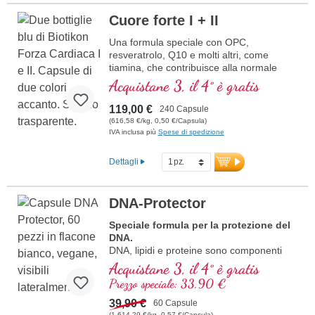
Cuore forte I + II
Una formula speciale con OPC,
resveratrolo, Q10 e molti altri, come
tiamina, che contribuisce alla normale
funzione cardiaca. (Formula 1 e Formula
Acquistane 3, il 4° è gratis
2)
119,00 €
240 Capsule
(616,58 €/kg, 0,50 €/Capsula)
IVA inclusa più
Spese di spedizione
Dettagli
DNA-Protector
Speciale formula per la protezione del
DNA.
DNA, lipidi e proteine sono componenti
importanti delle cellule. Proteggi le tue
Acquistane 3, il 4° è gratis
cellule dallo stress ossidativo, con
Prezzo speciale: 33,90 €
preziose sostanze naturali.
39,90 €
60 Capsule
(1.614,29 €/kg, 0,57 €/Capsula)