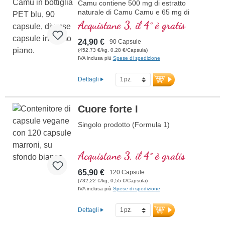
Camu contiene 500 mg di estratto
naturale di Camu Camu e 65 mg di
vitamina C per dose giornaliera (1
Acquistane 3, il 4° è gratis
capsula). Questo estratto di alta qualità è
ricco di vitamine naturali e antiossidanti ed
24,90 €
90 Capsule
è libero da additivi. Il sigillo è privo di
(452,73 €/kg, 0,28 €/Capsula)
alluminio.
IVA inclusa più
Spese di spedizione
Ulteriori informazioni su Camu Camu
Dettagli
Cuore forte I
Singolo prodotto (Formula 1)
Acquistane 3, il 4° è gratis
65,90 €
120 Capsule
(732,22 €/kg, 0,55 €/Capsula)
IVA inclusa più
Spese di spedizione
Dettagli