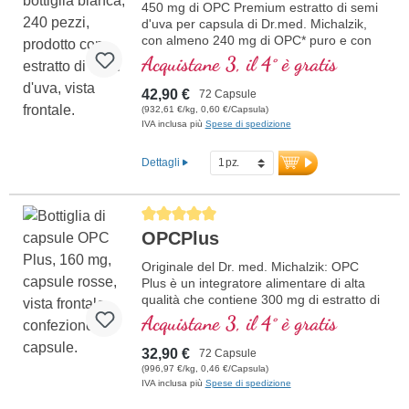
450 mg di OPC Premium estratto di semi
d'uva per capsula di Dr.med. Michalzik,
con almeno 240 mg di OPC* puro e con
estratto di CamuCamu
Acquistane 3, il 4° è gratis
42,90 €
72 Capsule
(932,61 €/kg, 0,60 €/Capsula)
IVA inclusa più
Spese di spedizione
Dettagli
Average rating of 5 out of 5 stars
OPCPlus
Originale del Dr. med. Michalzik: OPC
Plus è un integratore alimentare di alta
qualità che contiene 300 mg di estratto di
semi d’uva (Vitis vinifera) e 50 mg di
Acquistane 3, il 4° è gratis
estratto di camu camu per dose
giornaliera (1 capsula). L’estratto di semi
32,90 €
72 Capsule
d’uva è standardizzato al 95% di polifenoli
(996,97 €/kg, 0,46 €/Capsula)
con almeno 160 mg di vero OPC per
IVA inclusa più
Spese di spedizione
capsula, offrendo così un’elevata