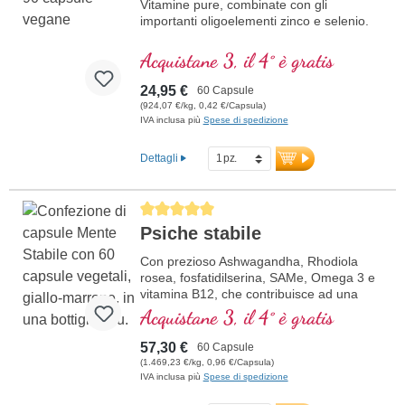
Vitamine pure, combinate con gli
importanti oligoelementi zinco e selenio.
Acquistane 3, il 4° è gratis
24,95 €
60 Capsule
(924,07 €/kg, 0,42 €/Capsula)
IVA inclusa più
Spese di spedizione
Dettagli
Average rating of 5 out of 5 stars
Psiche stabile
Con prezioso Ashwagandha, Rhodiola
rosea, fosfatidilserina, SAMe, Omega 3 e
vitamina B12, che contribuisce ad una
funzione normale della psiche
Acquistane 3, il 4° è gratis
57,30 €
60 Capsule
(1.469,23 €/kg, 0,96 €/Capsula)
IVA inclusa più
Spese di spedizione