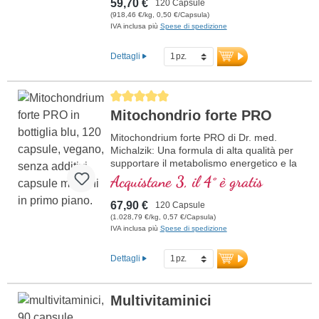
59,70 €
120 Capsule
(918,46 €/kg, 0,50 €/Capsula)
IVA inclusa più
Spese di spedizione
Dettagli
Average rating of 5 out of 5 stars
Mitochondrio forte PRO
Mitochondrium forte PRO di Dr. med.
Michalzik: Una formula di alta qualità per
supportare il metabolismo energetico e la
salute cellulare. Include NADH, Q10,
Acquistane 3, il 4° è gratis
Resveratrolo e Tiamina, che promuovono
il metabolismo energetico, oltre all'acido
67,90 €
120 Capsule
R-Alfa-Lipoico nella preziosa forma di
(1.028,79 €/kg, 0,57 €/Capsula)
Sodium-R-Lipoato. Sigillatura senza
IVA inclusa più
Spese di spedizione
alluminio e oltre 20 anni di esperienza
garantiscono la massima qualità.
Dettagli
Sviluppato da medici.
ulteriori informazioni su
Multivitaminici
Mitochondrium forte PRO