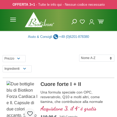
OFFERTA 3+1
- Tutte le info qui - Nessun codice necessario
p to main content
Skip to search
Skip to main navigation
Aiuto & Consigli
+49 (0)6201-878380
Prezzo
Ingredienti
Cuore forte I + II
Una formula speciale con OPC,
resveratrolo, Q10 e molti altri, come
tiamina, che contribuisce alla normale
funzione cardiaca. (Formula 1 e Formula
Acquistane 3, il 4° è gratis
2)
240 Capsule