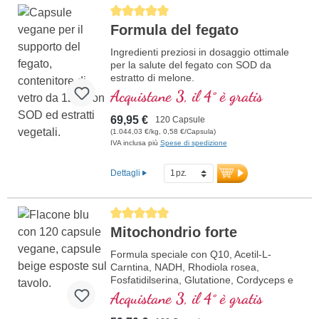
Average rating of 5 out of 5 stars
Formula del fegato
Ingredienti preziosi in dosaggio ottimale
per la salute del fegato con SOD da
estratto di melone.
Acquistane 3, il 4° è gratis
69,95 €
120 Capsule
(1.044,03 €/kg, 0,58 €/Capsula)
IVA inclusa più
Spese di spedizione
Dettagli
Average rating of 5 out of 5 stars
Mitochondrio forte
Formula speciale con Q10, Acetil-L-
Carntina, NADH, Rhodiola rosea,
Fosfatidilserina, Glutatione, Cordyceps e
rame, che contribuisce al normale
Acquistane 3, il 4° è gratis
metabolismo di energia (sotto forma di
ATP nella catena respiratoria cellulare).