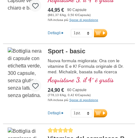
mentali. La vitamina E aiuta a proteggere
le cellule dallo stress ossidativo.
44,95 €
90 Capsule
(881,37 €/kg, 0,50 €/Capsula)
IVA inclusa più
Spese di spedizione
Dettagli
Sport - basic
Nuova formula migliorata: Ora con le
vitamine E e K! Formula originale di Dr.
med. Michalzik, basata sulla ricerca
scientifica più avanzata. Vitamine B 2, 6,
Acquistane 3, il 4° è gratis
12 e acido folico in forma bioattiva.
24,90 €
60 Capsule
(778,13 €/kg, 0,42 €/Capsula)
IVA inclusa più
Spese di spedizione
Dettagli
Average rating of 5 out of 5 stars