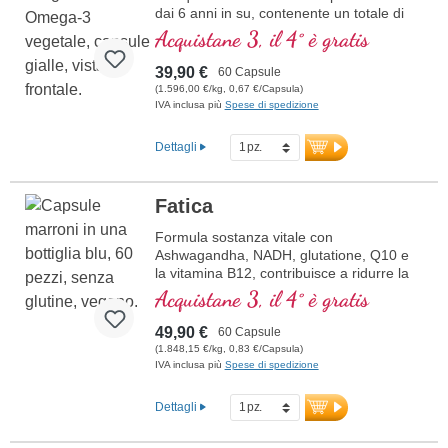
dai 6 anni in su, contenente un totale di
20 nutrienti essenziali per il vostro
Acquistane 3, il 4° è gratis
bambino.
39,90 €
60 Capsule
(1.596,00 €/kg, 0,67 €/Capsula)
IVA inclusa più
Spese di spedizione
Dettagli
Fatica
Formula sostanza vitale con
Ashwagandha, NADH, glutatione, Q10 e
la vitamina B12, contribuisce a ridurre la
stanchezza e la fatica.
Acquistane 3, il 4° è gratis
49,90 €
60 Capsule
(1.848,15 €/kg, 0,83 €/Capsula)
IVA inclusa più
Spese di spedizione
Dettagli