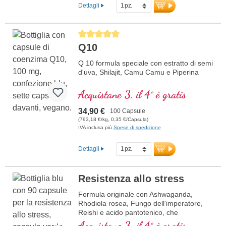
Dettagli
Average rating of 5 out of 5 stars
Q10
Q 10 formula speciale con estratto di semi
d'uva, Shilajit, Camu Camu e Piperina
Acquistane 3, il 4° è gratis
34,90 €
100 Capsule
(793,18 €/kg, 0,35 €/Capsula)
IVA inclusa più
Spese di spedizione
Dettagli
Resistenza allo stress
Formula originale con Ashwaganda,
Rhodiola rosea, Fungo dell'imperatore,
Reishi e acido pantotenico, che
contribuisce alla normale prestazioni
Acquistane 3, il 4° è gratis