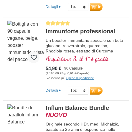
Dettagli
Average rating of 5 out of 5 stars
Immunforte professional
Un booster immunitario speciale con beta-
glucano, resveratrolo, quercetina,
Rhodiola rosea, estratto di Curcuma
longa, EGCG ed estratto di piperina.
Acquistane 3, il 4° è gratis
Vitamina D3, vitamina C, selenio e zinco
supportano un sistema immunitario sano.
54,90 €
90 Capsule
(1.168,09 €/kg, 0,61 €/Capsula)
IVA inclusa più
Spese di spedizione
Dettagli
Inflam Balance Bundle
NUOVO
Originale secondo il Dr. med. Michalzik,
basato su 25 anni di esperienza nello