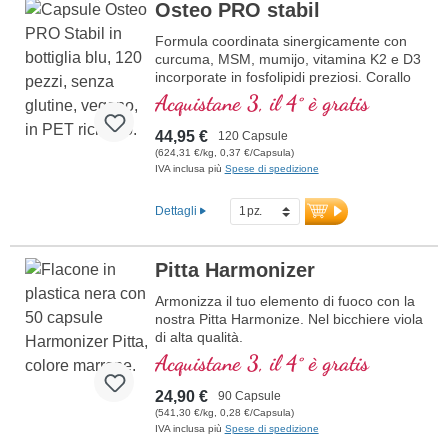
Osteo PRO stabil
Formula coordinata sinergicamente con
curcuma, MSM, mumijo, vitamina K2 e D3
incorporate in fosfolipidi preziosi. Corallo
Sango contenente magnesio e calcio, che
Acquistane 3, il 4° è gratis
contribuisce al mantenimento di ossa
normali.
44,95 €
120 Capsule
(624,31 €/kg, 0,37 €/Capsula)
IVA inclusa più
Spese di spedizione
Dettagli
Pitta Harmonizer
Armonizza il tuo elemento di fuoco con la
nostra Pitta Harmonize. Nel bicchiere viola
di alta qualità.
Acquistane 3, il 4° è gratis
24,90 €
90 Capsule
(541,30 €/kg, 0,28 €/Capsula)
IVA inclusa più
Spese di spedizione