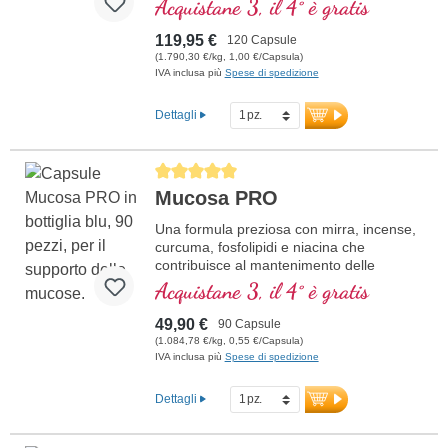
Acquistane 3, il 4° è gratis
l'enhancer di biodisponibilità D-Pinitol.
Guscio delle capsule vegano, senza PEG
119,95 €
120 Capsule
e carragenina, e sigillo privo di alluminio,
(1.790,30 €/kg, 1,00 €/Capsula)
attivatore mitocondriale PGC-1α, senza
IVA inclusa più
Spese di spedizione
additivi, qualità ad alta purezza. 40 anni di
esperienza in sostanze vitali e oltre 20
Dettagli
anni di esperienza produttiva.
Average rating of 5 out of 5 stars
Mucosa PRO
Una formula preziosa con mirra, incense,
curcuma, fosfolipidi e niacina che
contribuisce al mantenimento delle
normali membrane mucose.
Acquistane 3, il 4° è gratis
49,90 €
90 Capsule
(1.084,78 €/kg, 0,55 €/Capsula)
IVA inclusa più
Spese di spedizione
Dettagli