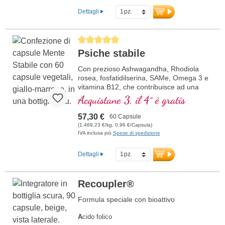
Dettagli
Average rating of 5 out of 5 stars
Psiche stabile
Con prezioso Ashwagandha, Rhodiola
rosea, fosfatidilserina, SAMe, Omega 3 e
vitamina B12, che contribuisce ad una
funzione normale della psiche
Acquistane 3, il 4° è gratis
57,30 €
60 Capsule
(1.469,23 €/kg, 0,96 €/Capsula)
IVA inclusa più
Spese di spedizione
Dettagli
Recoupler®
Formula speciale con bioattivo
A
cido folico