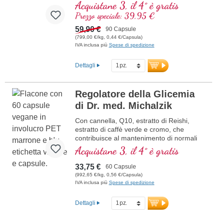
A
rginina
Acquistane 3, il 4° è gratis
L
icopene
Prezzo speciale: 39,95 €
C
urcuma
C
59,90 €
urcumina
90 Capsule
A
(799,00 €/kg, 0,44 €/Capsula)
cido ascorbico
IVA inclusa più
Spese di spedizione
R
esveratrolo
E
(Vitamina E)
B
(Vitamina B12)
Dettagli
Regolatore della Glicemia
di Dr. med. Michalzik
Con cannella, Q10, estratto di Reishi,
estratto di caffè verde e cromo, che
contribuisce al mantenimento di normali
livelli di glicemia.
Acquistane 3, il 4° è gratis
33,75 €
60 Capsule
(992,65 €/kg, 0,56 €/Capsula)
IVA inclusa più
Spese di spedizione
Dettagli