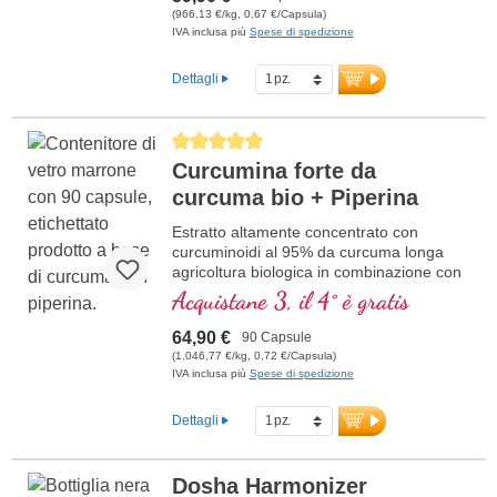
(966,13 €/kg, 0,67 €/Capsula)
IVA inclusa più
Spese di spedizione
Dettagli
Average rating of 5 out of 5 stars
Curcumina forte da
curcuma bio + Piperina
Estratto altamente concentrato con
curcuminoidi al 95% da curcuma longa
agricoltura biologica in combinazione con
estratto di pepe nero da agricoltura
Acquistane 3, il 4° è gratis
biologica, in vetro violetto di alta qualità
64,90 €
90 Capsule
(1.046,77 €/kg, 0,72 €/Capsula)
IVA inclusa più
Spese di spedizione
Dettagli
Dosha Harmonizer