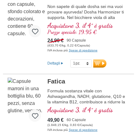
Non sapete di quale dosha sei ma vuoi
provare ayurveda! Dosha Harmonizer ti
supporta. Nel bicchiere viola di alta
qualità.
Acquistane 3, il 4° è gratis
Prezzo speciale: 19,95 €
24,90 €
90 Capsule
(433,70 €/kg, 0,22 €/Capsula)
IVA inclusa più
Spese di spedizione
Dettagli
Fatica
Formula sostanza vitale con
Ashwagandha, NADH, glutatione, Q10 e
la vitamina B12, contribuisce a ridurre la
stanchezza e la fatica.
Acquistane 3, il 4° è gratis
49,90 €
60 Capsule
(1.848,15 €/kg, 0,83 €/Capsula)
IVA inclusa più
Spese di spedizione