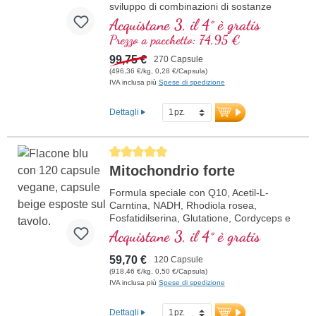
sviluppo di combinazioni di sostanze
naturali di alta qualità. Combinazione di
Acquistane 3, il 4° è gratis
tre estratti vegetali ad altissima purezza:
Prezzo a pacchetto: 74,95 €
estratto di tè verde con il 98% di polifenoli
e il 50% di EGCG, estratto di Curcuma
99,75 €
270 Capsule
con il 95% di curcuminoidi in matrice di
(496,36 €/kg, 0,28 €/Capsula)
lecitina, nonché estratto di incenso
IVA inclusa più
Spese di spedizione
(Boswellia serrata) con l’85% di acidi
boswellici. L’unione accuratamente
Dettagli
calibrata di questi estratti standardizzati
combina materie prime di alta qualità con
qualità controllata e purezza costante.
Average rating of 5 out of 5 stars
maggiori informazioni sul bundle
Mitochondrio forte
Formula speciale con Q10, Acetil-L-
Carntina, NADH, Rhodiola rosea,
Fosfatidilserina, Glutatione, Cordyceps e
rame, che contribuisce al normale
Acquistane 3, il 4° è gratis
metabolismo di energia (sotto forma di
ATP nella catena respiratoria cellulare).
59,70 €
120 Capsule
(918,46 €/kg, 0,50 €/Capsula)
IVA inclusa più
Spese di spedizione
Dettagli