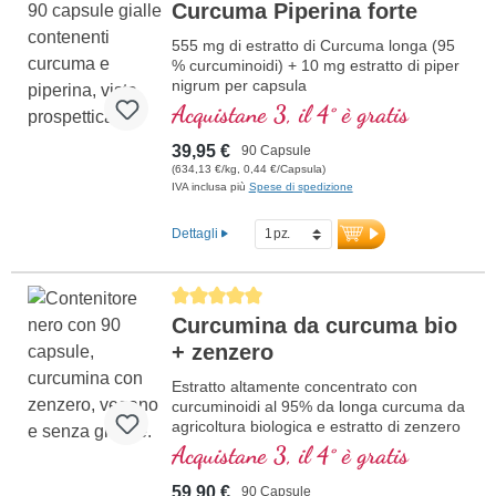
Curcuma Piperina forte
555 mg di estratto di Curcuma longa (95
% curcuminoidi) + 10 mg estratto di piper
nigrum per capsula
Acquistane 3, il 4° è gratis
39,95 €
90 Capsule
(634,13 €/kg, 0,44 €/Capsula)
IVA inclusa più
Spese di spedizione
Dettagli
Average rating of 5 out of 5 stars
Curcumina da curcuma bio
+ zenzero
Estratto altamente concentrato con
curcuminoidi al 95% da longa curcuma da
agricoltura biologica e estratto di zenzero
da agricoltura biologica, in vetro violetto di
Acquistane 3, il 4° è gratis
alta qualità.
59,90 €
90 Capsule