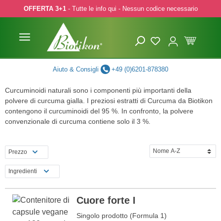
OFFERTA 3+1
- Tutte le info qui - Nessun codice necessario
p to main content
Skip to search
Skip to main navigation
Aiuto & Consigli
+49 (0)6201-878380
Curcuminoidi naturali sono i componenti più importanti della
polvere di curcuma gialla. I preziosi estratti di Curcuma da Biotikon
contengono il curcuminoidi del 95 %. In confronto, la polvere
convenzionale di curcuma contiene solo il 3 %.
Prezzo
Ingredienti
Cuore forte I
Singolo prodotto (Formula 1)