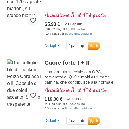
Acquistane 3, il 4° è gratis
65,90 €
120 Capsule
(732,22 €/kg, 0,55 €/Capsula)
IVA inclusa più
Spese di spedizione
Dettagli
Cuore forte I + II
Una formula speciale con OPC,
resveratrolo, Q10 e molti altri, come
tiamina, che contribuisce alla normale
funzione cardiaca. (Formula 1 e Formula
Acquistane 3, il 4° è gratis
2)
119,00 €
240 Capsule
(616,58 €/kg, 0,50 €/Capsula)
IVA inclusa più
Spese di spedizione
Dettagli