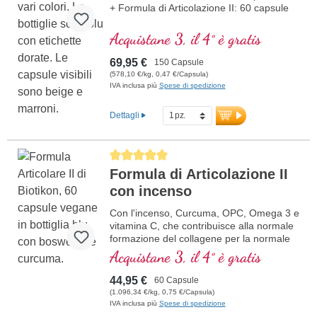
+ Formula di Articolazione II: 60 capsule
Acquistane 3, il 4° è gratis
69,95 €
150 Capsule
(578,10 €/kg, 0,47 €/Capsula)
IVA inclusa più
Spese di spedizione
Dettagli
Average rating of 5 out of 5 stars
Formula di Articolazione II
con incenso
Con l'incenso, Curcuma, OPC, Omega 3 e
vitamina C, che contribuisce alla normale
formazione del collagene per la normale
funzione della cartilaginea. Per la cura
Acquistane 3, il 4° è gratis
specifica delle strutture articolari
cartilaginea.
44,95 €
60 Capsule
(1.096,34 €/kg, 0,75 €/Capsula)
IVA inclusa più
Spese di spedizione