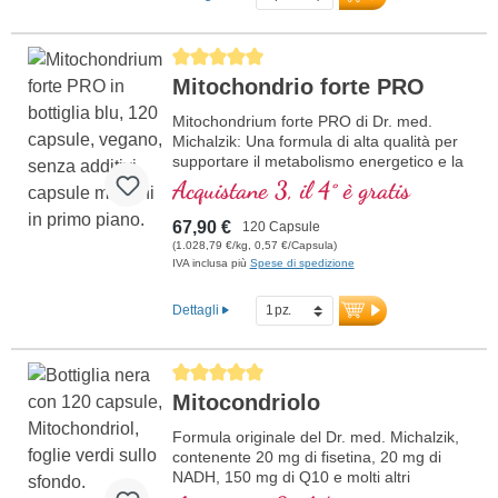
Average rating of 5 out of 5 stars
Mitochondrio forte PRO
Mitochondrium forte PRO di Dr. med.
Michalzik: Una formula di alta qualità per
supportare il metabolismo energetico e la
salute cellulare. Include NADH, Q10,
Acquistane 3, il 4° è gratis
Resveratrolo e Tiamina, che promuovono
il metabolismo energetico, oltre all'acido
67,90 €
120 Capsule
R-Alfa-Lipoico nella preziosa forma di
(1.028,79 €/kg, 0,57 €/Capsula)
Sodium-R-Lipoato. Sigillatura senza
IVA inclusa più
Spese di spedizione
alluminio e oltre 20 anni di esperienza
garantiscono la massima qualità.
Dettagli
Sviluppato da medici.
ulteriori informazioni su
Average rating of 5 out of 5 stars
Mitochondrium forte PRO
Mitocondriolo
Formula originale del Dr. med. Michalzik,
contenente 20 mg di fisetina, 20 mg di
NADH, 150 mg di Q10 e molti altri
importanti agenti mitocondriali. Con