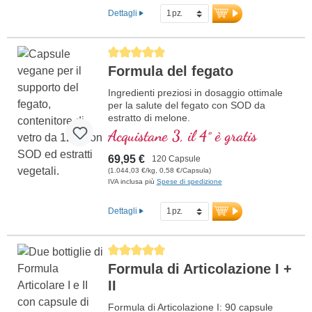
Dettagli
Average rating of 5 out of 5 stars
Formula del fegato
Ingredienti preziosi in dosaggio ottimale
per la salute del fegato con SOD da
estratto di melone.
Acquistane 3, il 4° è gratis
69,95 €
120 Capsule
(1.044,03 €/kg, 0,58 €/Capsula)
IVA inclusa più
Spese di spedizione
Dettagli
Average rating of 5 out of 5 stars
Formula di Articolazione I +
II
Formula di Articolazione I: 90 capsule