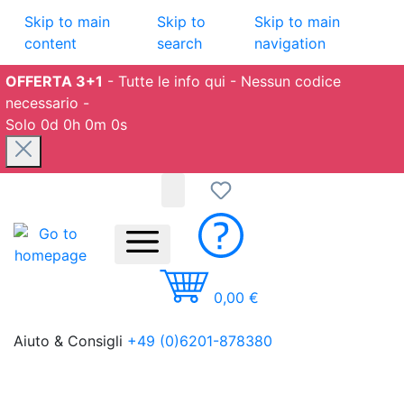
Skip to main
Skip to
Skip to main
content
search
navigation
OFFERTA 3+1
- Tutte le info qui - Nessun codice
necessario -
Solo
0
d
0
h
0
m
0
s
0,00 €
Aiuto & Consigli
+49 (0)6201-878380