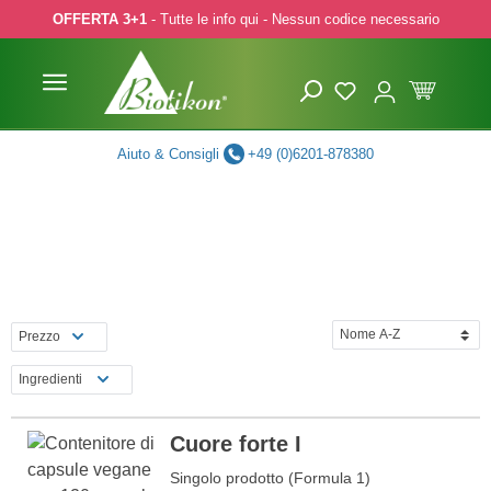
OFFERTA 3+1
- Tutte le info qui - Nessun codice necessario
p to main content
Skip to search
Skip to main navigation
Aiuto & Consigli
+49 (0)6201-878380
Prezzo
Ingredienti
Cuore forte I
Singolo prodotto (Formula 1)