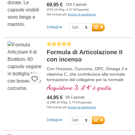
69,95 €
150 Capsule
(578,10 €/kg, 0,47 €/Capsula)
IVA inclusa più
Spese di spedizione
Dettagli
Average rating of 5 out of 5 stars
Formula di Articolazione II
con incenso
Con l'incenso, Curcuma, OPC, Omega 3 e
vitamina C, che contribuisce alla normale
formazione del collagene per la normale
funzione della cartilaginea. Per la cura
Acquistane 3, il 4° è gratis
specifica delle strutture articolari
cartilaginea.
44,95 €
60 Capsule
(1.096,34 €/kg, 0,75 €/Capsula)
IVA inclusa più
Spese di spedizione
Dettagli