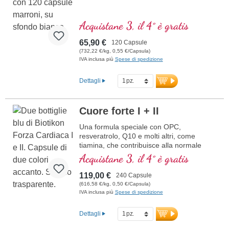
Acquistane 3, il 4° è gratis
65,90 €
120 Capsule
(732,22 €/kg, 0,55 €/Capsula)
IVA inclusa più
Spese di spedizione
Dettagli
Cuore forte I + II
Una formula speciale con OPC,
resveratrolo, Q10 e molti altri, come
tiamina, che contribuisce alla normale
funzione cardiaca. (Formula 1 e Formula
Acquistane 3, il 4° è gratis
2)
119,00 €
240 Capsule
(616,58 €/kg, 0,50 €/Capsula)
IVA inclusa più
Spese di spedizione
Dettagli