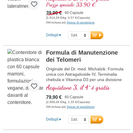
cellule dallo stress ossidativo, con
Prezzo speciale: 33,90 €
preziose sostanze naturali.
39,90 €
60 Capsule
(1.614,29 €/kg, 0,57 €/Capsula)
IVA inclusa più
Spese di spedizione
Dettagli
Formula di Manutenzione
dei Telomeri
Originale del Dr. med. Michalzik: Formula
unica con Astragaloside IV, Terminalia
chebula e Vitamina D3 per una divisione
cellulare ottimale e la manutenzione dei
Acquistane 3, il 4° è gratis
telomeri. Contiene 350 mg di estratto di
Astragalus altamente concentrato, 150
79,90 €
60 Capsule
mg di Terminalia chebula e 25 µg di
(2.959,26 €/kg, 1,33 €/Capsula)
vitamina D3 vegana per dosaggio
IVA inclusa più
Spese di spedizione
giornaliero. Le capsule vegetali ultrapure
sono prive di carragenina e PEG, ideali
Dettagli
per vegani e vegetariani. Prodotto in
Germania, sviluppato attraverso anni di
ricerca scientifica e oltre 40 anni di