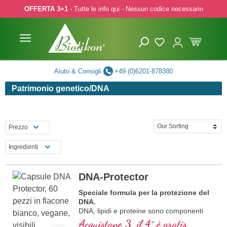
OFFERTA 3+1
- Tutte le info qui - Nessun codice necessario
p to main content
Skip to search
Skip to main navigation
Aiuto & Consigli
+49 (0)6201-878380
Patrimonio genetico/DNA
Prezzo
Ingredienti
DNA-Protector
Speciale formula per la protezione del
DNA.
DNA, lipidi e proteine sono componenti
importanti delle cellule. Proteggi le tue
Acquistane 3, il 4° è gratis