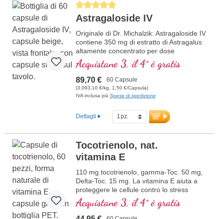
Average rating of 5 out of 5 stars
esperienza nei nutrienti. Biotikon è una
Astragaloside IV
delle poche aziende che utilizzano sigilli
privi di alluminio. Formula di
Originale di Dr. Michalzik: Astragaloside IV
Manutenzione dei Telomeri del Dr. med.
contiene 350 mg di estratto di Astragalus
Michalzik – collaudata, certificata e
altamente concentrato per dose
sostenibile per la vostra salute.
giornaliera (1 capsula), di cui 50 mg di
Acquistane 3, il 4° è gratis
Astragaloside IV puro. Questo estratto
concentrato 50 volte è derivato da
89,70 €
60 Capsule
Astragalus membranaceus ed è ideale
(3.093,10 €/kg, 1,50 €/Capsula)
per chi desidera migliorare naturalmente
IVA inclusa più
Spese di spedizione
la propria vitalità.
Dettagli
ulteriori informazioni su
Astragaloside IV
Tocotrienolo, nat.
vitamina E
110 mg tocotrienolo, gamma-Toc. 50 mg,
Delta-Toc. 15 mg. La vitamina E aiuta a
proteggere le cellule contro lo stress
ossidativo.
Acquistane 3, il 4° è gratis
44,95 €
60 Capsule