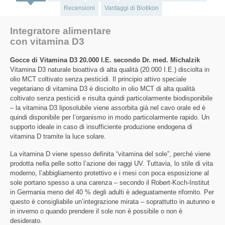
Recensioni
Vantaggi di Biotikon
Integratore alimentare
con vitamina D3
Gocce di Vitamina D3 20.000 I.E. secondo Dr. med. Michalzik
Vitamina D3 naturale bioattiva di alta qualità (20.000 I.E.) disciolta in
olio MCT coltivato senza pesticidi. Il principio attivo speciale
vegetariano di vitamina D3 è disciolto in olio MCT di alta qualità
coltivato senza pesticidi e risulta quindi particolarmente biodisponibile
– la vitamina D3 liposolubile viene assorbita già nel cavo orale ed è
quindi disponibile per l’organismo in modo particolarmente rapido. Un
supporto ideale in caso di insufficiente produzione endogena di
vitamina D tramite la luce solare.
La vitamina D viene spesso definita “vitamina del sole”, perché viene
prodotta nella pelle sotto l’azione dei raggi UV. Tuttavia, lo stile di vita
moderno, l’abbigliamento protettivo e i mesi con poca esposizione al
sole portano spesso a una carenza – secondo il Robert-Koch-Institut
in Germania meno del 40 % degli adulti è adeguatamente rifornito. Per
questo è consigliabile un’integrazione mirata – soprattutto in autunno e
in inverno o quando prendere il sole non è possibile o non è
desiderato.