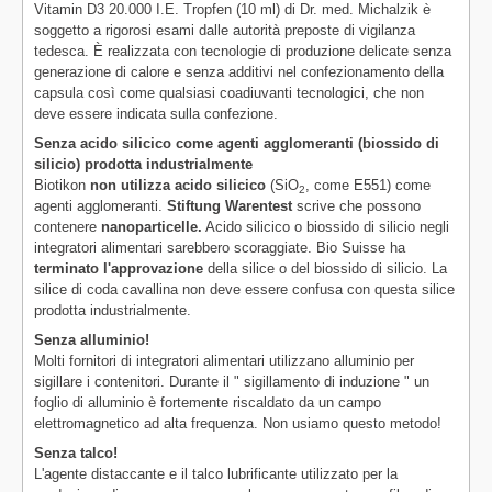
Vitamin D3 20.000 I.E. Tropfen (10 ml) di Dr. med. Michalzik è
soggetto a rigorosi esami dalle autorità preposte di vigilanza
tedesca. È realizzata con tecnologie di produzione delicate senza
generazione di calore e senza additivi nel confezionamento della
capsula così come qualsiasi coadiuvanti tecnologici, che non
deve essere indicata sulla confezione.
Senza acido silicico come agenti agglomeranti (biossido di
silicio) prodotta industrialmente
Biotikon
non utilizza acido silicico
(SiO
, come E551) come
2
agenti agglomeranti.
Stiftung Warentest
scrive che possono
contenere
nanoparticelle.
Acido silicico o biossido di silicio negli
integratori alimentari sarebbero scoraggiate. Bio Suisse ha
terminato l'approvazione
della silice o del biossido di silicio. La
silice di coda cavallina non deve essere confusa con questa silice
prodotta industrialmente.
Senza alluminio!
Molti fornitori di integratori alimentari utilizzano alluminio per
sigillare i contenitori. Durante il " sigillamento di induzione " un
foglio di alluminio è fortemente riscaldato da un campo
elettromagnetico ad alta frequenza. Non usiamo questo metodo!
Senza talco!
L'agente distaccante e il talco lubrificante utilizzato per la