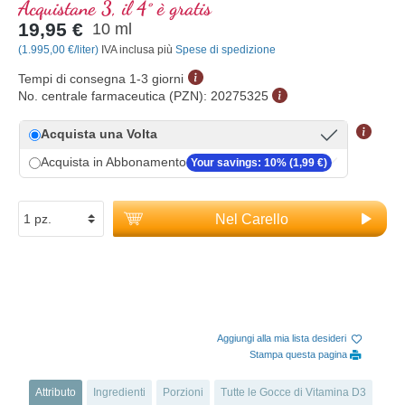
Acquistane 3, il 4° è gratis
19,95 €
10 ml
(1.995,00 €/liter)
IVA inclusa più
Spese di spedizione
Tempi di consegna 1-3 giorni
No. centrale farmaceutica (PZN):
20275325
Acquista una Volta
Acquista in Abbonamento
Your savings: 10% (1,99 €)
Nel Carello
Aggiungi alla mia lista desideri
Stampa questa pagina
Attributo
Ingredienti
Porzioni
Tutte le Gocce di Vitamina D3