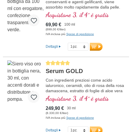
conservanti e agenti gelificanti, viene
assorbito molto rapidamente dalla pelle.
Dall'aloe vera fresca (senza polvere) con
Acquistane 3, il 4° è gratis
acqua esagonale.
69,90 €
100 ml
(699,00 €/liter)
IVA inclusa più
Spese di spedizione
Dettagli
Average rating of 5 out of 5 stars
Serum GOLD
Con ingredienti preziosi come acido
ialuronico, ceramidi, olio di rosa della rosa
damascena, estratto di foglie di aloe vera
e molto altro.
Acquistane 3, il 4° è gratis
249,90 €
30 ml
(8.330,00 €/liter)
IVA inclusa più
Spese di spedizione
Dettagli