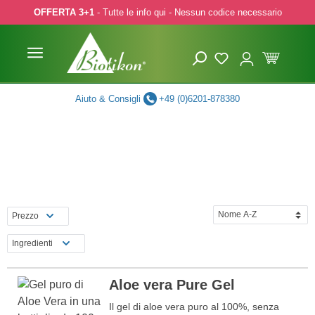
OFFERTA 3+1
- Tutte le info qui - Nessun codice necessario
p to main content
Skip to search
Skip to main navigation
Aiuto & Consigli
+49 (0)6201-878380
Prezzo
Ingredienti
Aloe vera Pure Gel
Il gel di aloe vera puro al 100%, senza