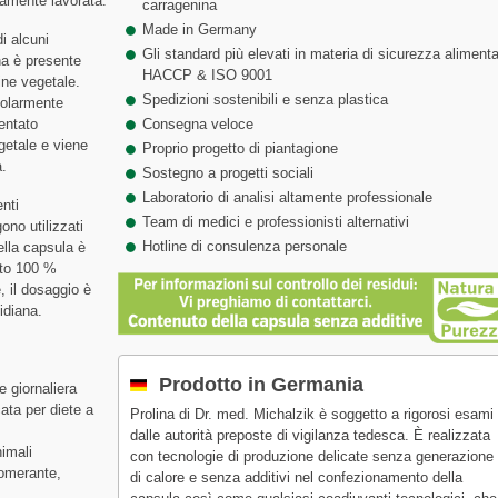
tamente lavorata.
carragenina
Made in Germany
i alcuni
Gli standard più elevati in materia di sicurezza alimenta
na è presente
HACCP & ISO 9001
gine vegetale.
Spedizioni sostenibili e senza plastica
colarmente
entato
Consegna veloce
getale e viene
Proprio progetto di piantagione
à.
Sostegno a progetti sociali
Laboratorio di analisi altamente professionale
nti
Team di medici e professionisti alternativi
ono utilizzati
Hotline di consulenza personale
ella capsula è
tto 100 %
, il dosaggio è
tidiana.
Prodotto in Germania
e giornaliera
ata per diete a
Prolina di Dr. med. Michalzik è soggetto a rigorosi esami
dalle autorità preposte di vigilanza tedesca. È realizzata
imali
con tecnologie di produzione delicate senza generazione
lomerante,
di calore e senza additivi nel confezionamento della