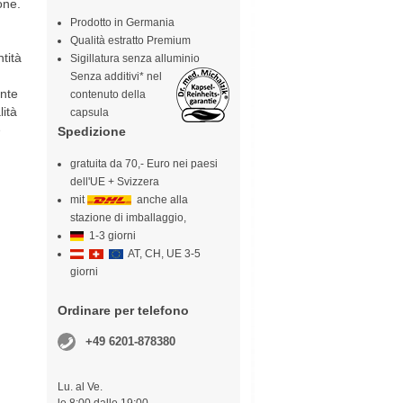
one.
Prodotto in Germania
Qualità estratto Premium
tità
Sigillatura senza alluminio
Senza additivi* nel
ente
contenuto della
ità
capsula
e
Spedizione
gratuita da 70,- Euro nei paesi
dell'UE + Svizzera
mit
anche alla
stazione di imballaggio,
1-3 giorni
AT, CH, UE 3-5
giorni
Ordinare per telefono
+49 6201-878380
Lu. al Ve.