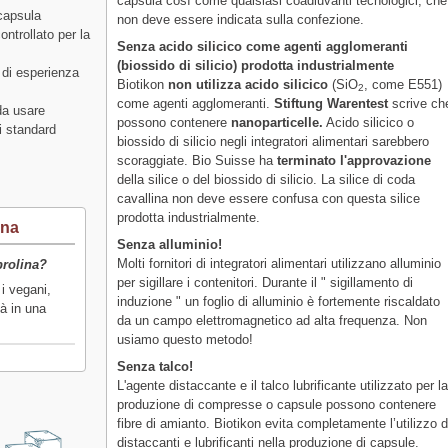
capsula così come qualsiasi coadiuvanti tecnologici, che
capsula
non deve essere indicata sulla confezione.
ontrollato per la
Senza acido silicico come agenti agglomeranti
(biossido di silicio) prodotta industrialmente
 di esperienza
Biotikon
non utilizza acido silicico
(SiO
, come E551)
2
come agenti agglomeranti.
Stiftung Warentest
scrive ch
 da usare
possono contenere
nanoparticelle.
Acido silicico o
i standard
biossido di silicio negli integratori alimentari sarebbero
scoraggiate. Bio Suisse ha
terminato l'approvazione
della silice o del biossido di silicio. La silice di coda
cavallina non deve essere confusa con questa silice
prodotta industrialmente.
ina
Senza alluminio!
Molti fornitori di integratori alimentari utilizzano alluminio
prolina?
per sigillare i contenitori. Durante il " sigillamento di
 i vegani,
induzione " un foglio di alluminio è fortemente riscaldato
tà in una
da un campo elettromagnetico ad alta frequenza. Non
usiamo questo metodo!
Senza talco!
L'agente distaccante e il talco lubrificante utilizzato per l
produzione di compresse o capsule possono contenere
fibre di amianto. Biotikon evita completamente l’utilizzo d
distaccanti e lubrificanti nella produzione di capsule.