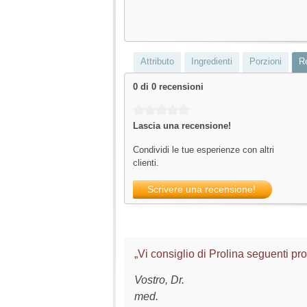
Attributo
Ingredienti
Porzioni
R
0 di 0 recensioni
Average rating of 0 out of 5 stars
Lascia una recensione!
Condividi le tue esperienze con altri
clienti.
Scrivere una recensione!
„Vi consiglio di Prolina seguenti prod
Vostro, Dr.
med.