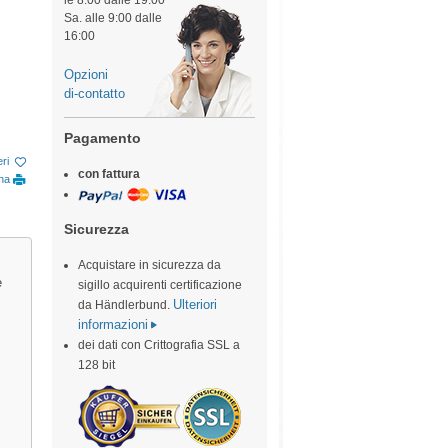
le 8:00 dalle 19:00
Sa. alle 9:00 dalle
16:00
Opzioni
di-contatto
Pagamento
eri
con fattura
ina
Sicurezza
Acquistare in sicurezza da
e
sigillo acquirenti certificazione
Ulteriori
da Händlerbund.
informazioni
dei dati con Crittografia SSL a
128 bit