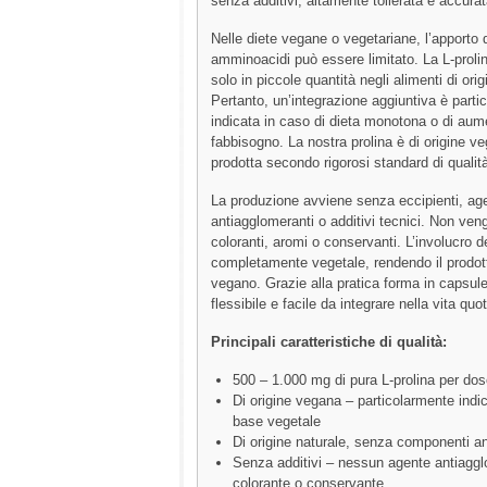
senza additivi, altamente tollerata e accura
Nelle diete vegane o vegetariane, l’apporto d
amminoacidi può essere limitato. La L-proli
solo in piccole quantità negli alimenti di ori
Pertanto, un’integrazione aggiuntiva è parti
indicata in caso di dieta monotona o di aum
fabbisogno. La nostra prolina è di origine ve
prodotta secondo rigorosi standard di qualit
La produzione avviene senza eccipienti, age
antiagglomeranti o additivi tecnici. Non veng
coloranti, aromi o conservanti. L’involucro d
completamente vegetale, rendendo il prodo
vegano. Grazie alla pratica forma in capsule
flessibile e facile da integrare nella vita quo
Principali caratteristiche di qualità:
500 – 1.000 mg di pura L-prolina per dos
Di origine vegana – particolarmente indic
base vegetale
Di origine naturale, senza componenti an
Senza additivi – nessun agente antiagg
colorante o conservante