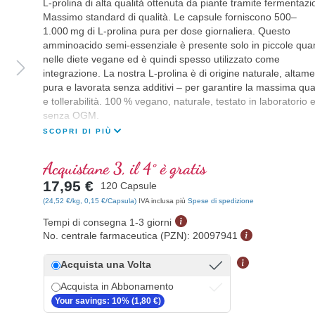
L-prolina di alta qualità ottenuta da piante tramite fermentazi
Massimo standard di qualità. Le capsule forniscono 500–
1.000 mg di L-prolina pura per dose giornaliera. Questo
amminoacido semi-essenziale è presente solo in piccole quan
nelle diete vegane ed è quindi spesso utilizzato come
integrazione. La nostra L-prolina è di origine naturale, altam
pura e lavorata senza additivi – per garantire la massima qual
e tollerabilità. 100 % vegano, naturale, testato in laboratorio 
senza OGM.
SCOPRI DI PIÙ
Acquistane 3, il 4° è gratis
17,95 €
120 Capsule
(24,52 €/kg, 0,15 €/Capsula)
IVA inclusa più
Spese di spedizione
Tempi di consegna 1-3 giorni
No. centrale farmaceutica (PZN):
20097941
Acquista una Volta
Acquista in Abbonamento
Your savings: 10% (1,80 €)