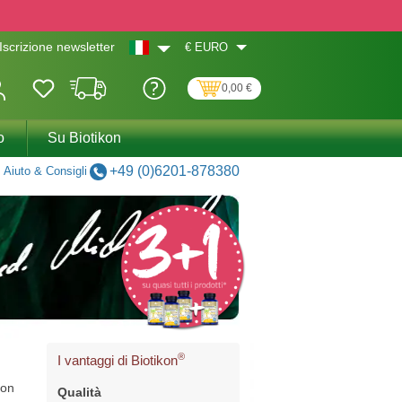
€
EURO
Iscrizione newsletter
0,00 €
o
Su Biotikon
+49 (0)6201-878380
Aiuto & Consigli
®
I vantaggi di Biotikon
con
Qualità