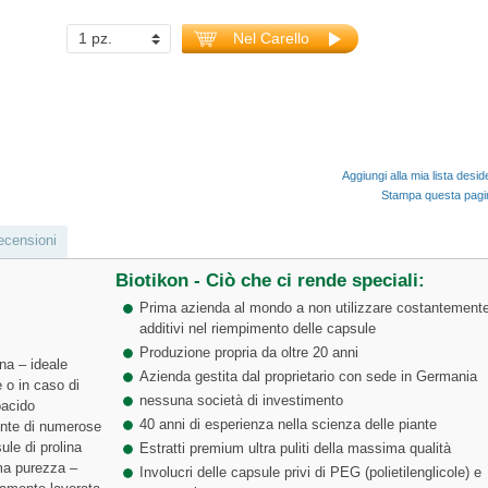
Nel Carello
Aggiungi alla mia lista desid
Stampa questa pag
ecensioni
Biotikon - Ciò che ci rende speciali:
Prima azienda al mondo a non utilizzare costantement
additivi nel riempimento delle capsule
Produzione propria da oltre 20 anni
ana – ideale
Azienda gestita dal proprietario con sede in Germania
 o in caso di
nessuna società di investimento
oacido
40 anni di esperienza nella scienza delle piante
ente di numerose
ule di prolina
Estratti premium ultra puliti della massima qualità
ima purezza –
Involucri delle capsule privi di PEG (polietilenglicole) e