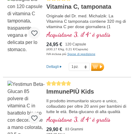
Vitamina C, tamponata
Originale del Dr. med. Michalzik: La
Vitamina C tamponata contiene 320 mg di
vitamina C per dose giornaliera (1
capsula). Questo integratore alimentare di
Acquistane 3, il 4° è gratis
alta qualità è privo di additivi e prodotto in
Germania. La sigillatura è priva di
24,95 €
120 Capsule
alluminio.
(430,17 €/kg, 0,21 €/Capsula)
IVA inclusa più
Spese di spedizione
maggiori informazioni sulla Vitamina
C tamponata
Dettagli
Average rating of 5 out of 5 stars
ImmunePIÙ Kids
Il prodotto immunitario sicuro e unico,
collaudato per oltre 20 anni per bambini di
tutte le età. Beta-glucano di alta qualità
prodotto in Germania con il massimo
Acquistane 3, il 4° è gratis
grado di purezza. Polvere di ciliegia
Acerola biologica come fonte ottimale
29,90 €
83 Grammi
naturale di vitamina C e inulina biologica.