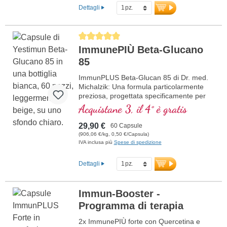
L'Inulina migliora la flora intestinale.
Dettagli
Sviluppato da medici. Sigillatura senza
alluminio e oltre 20 anni di esperienza
garantiscono la massima qualità. Gusto
Average rating of 5 out of 5 stars
gradevole, perfetto per essere mescolato
ImmunePIÙ Beta-Glucano
in succo, yogurt, latte, acqua o assunto
direttamente.
85
ulteriori informazioni su ImmunPLUS
ImmunPLUS Beta-Glucan 85 di Dr. med.
Kids Professional
Michalzik: Una formula particolarmente
preziosa, progettata specificamente per
supportare il tuo sistema immunitario.
Acquistane 3, il 4° è gratis
Contiene Yestimun® 1,3/1,6-Beta-D-
Glucan di alta qualità con un alto
29,90 €
60 Capsule
contenuto di beta-glucano del 85% e
(906,06 €/kg, 0,50 €/Capsula)
vitamina C naturale da CamuCamu. La
IVA inclusa più
Spese di spedizione
combinazione unica di beta-glucano e
vitamina C naturale contribuisce alla
Dettagli
normale funzione del sistema immunitario.
Perfetto per coloro che apprezzano la
massima qualità e purezza. Sviluppato da
Immun-Booster -
medici, prodotto internamente in
Programma di terapia
Germania, vegano, non OGM e senza
additivi artificiali. Sigillatura senza
2x ImmunePIÙ forte con Quercetina e
alluminio, certificazioni ISO e HACCP, e