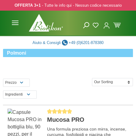
OFFERTA 3+1
- Tutte le info qui - Nessun codice necessario
p to main content
Skip to search
Skip to main navigation
Aiuto & Consigli
+49 (0)6201-878380
Polmoni
Prezzo
Ingredienti
Average rating of 5 out of 5 stars
Mucosa PRO
Una formula preziosa con mirra, incense,
curcuma, fosfolipidi e niacina che