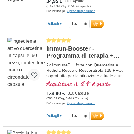
34,95 €
60 Capsule
(1.027,94 €/kg, 0,58 €/Capsula)
IVA inclusa più
Spese di spedizione
Dettagli
Average rating of 5 out of 5 stars
Immun-Booster -
Programma di terapia +
Resveratrolo
2x ImmunePIÙ forte con Quercetina e
Rodiola Rosea e Resveratrolo 125 PRO,
soprattutto per la situazione attuale a un
prezzo scontato. La formula contiene
Acquistane 3, il 4° è gratis
selenio, zinco, vitamine C e D che
contribuiscono al normale funzionamento
134,90 €
310 Capsule
di un sano sistema immuni
(788,89 €/kg, 0,44 €/Capsula)
IVA inclusa più
Spese di spedizione
Dettagli
Average rating of 5 out of 5 stars