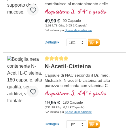
contribuisce al mantenimento delle
normali membrane mucose.
Acquistane 3, il 4° è gratis
49,90 €
90 Capsule
(1.084,78 €/kg, 0,55 €/Capsula)
IVA inclusa più
Spese di spedizione
Dettagli
Average rating of 5 out of 5 stars
N-Acetil-Cisteina
Capsule di NAC secondo il Dr. med.
Michalzik: N-acetil-L-cisteina ad alta
purezza combinata con vitamina C
tamponata. Senza additivi e
Acquistane 3, il 4° è gratis
perfettamente dosata con 600 mg di NAC
e 160 mg di vitamina C per dose
19,95 €
180 Capsule
giornaliera. Vegano e ipoallergenico, con
(231,98 €/kg, 0,11 €/Capsula)
vitamina C ben tollerata. Prodotto in
IVA inclusa più
Spese di spedizione
Germania secondo i più alti standard di
qualità – testato in laboratorio, certificato
Dettagli
ISO e HACCP. Sigillato senza alluminio.