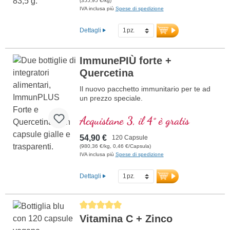
(355,95 €/kg)
Buon sapore senza additivi, può essere
IVA inclusa più
Spese di spedizione
mescolato o assunto direttamente. Anche
gli adulti possono assumere con successo
Dettagli
questo prodotto.
ImmunePIÙ forte +
Quercetina
Il nuovo pacchetto immunitario per te ad
un prezzo speciale.
Acquistane 3, il 4° è gratis
54,90 €
120 Capsule
(980,36 €/kg, 0,46 €/Capsula)
IVA inclusa più
Spese di spedizione
Dettagli
Average rating of 5 out of 5 stars
Vitamina C + Zinco