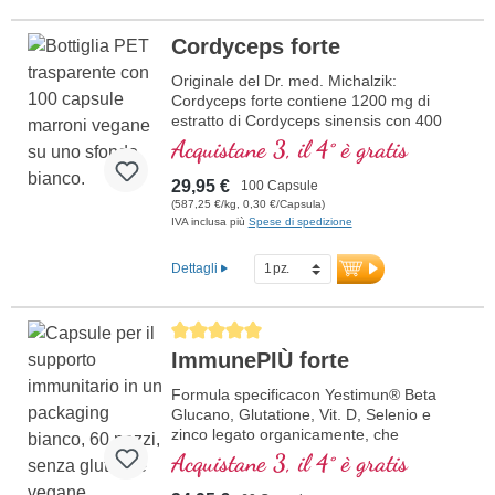
Sviluppato da medici con oltre 20 anni di
esperienza nella produzione di
Cordyceps forte
micronutrienti.
Ulteriori informazioni sul NAC
Originale del Dr. med. Michalzik:
Cordyceps forte contiene 1200 mg di
estratto di Cordyceps sinensis con 400
mg di polisaccaridi per dose giornaliera (3
Acquistane 3, il 4° è gratis
capsule). Questo integratore alimentare di
alta qualità è privo di additivi ed è prodotto
29,95 €
100 Capsule
in Germania. Il sigillo è privo di alluminio.
(587,25 €/kg, 0,30 €/Capsula)
IVA inclusa più
Spese di spedizione
ulteriori informazioni su Cordyceps
forte
Dettagli
Average rating of 5 out of 5 stars
ImmunePIÙ forte
Formula specificacon Yestimun® Beta
Glucano, Glutatione, Vit. D, Selenio e
zinco legato organicamente, che
contribuisce a una normale funzione del
Acquistane 3, il 4° è gratis
sistema immunitario.