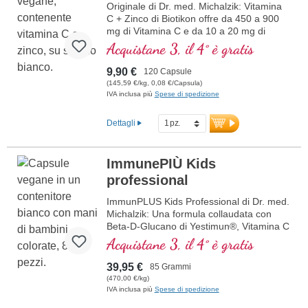
Originale di Dr. med. Michalzik: Vitamina
C + Zinco di Biotikon offre da 450 a 900
mg di Vitamina C e da 10 a 20 mg di
Zinco organico legato per dose
Acquistane 3, il 4° è gratis
giornaliera. Questa combinazione
supporta il sistema immunitario e
9,90 €
120 Capsule
contribuisce alla protezione delle cellule
(145,59 €/kg, 0,08 €/Capsula)
dallo stress ossidativo. Il contenuto delle
IVA inclusa più
Spese di spedizione
capsule è privo di qualsiasi additivo.
Confezionato in una sigillatura priva di
Dettagli
alluminio, è ideale per l'integrazione
quotidiana. Prodotto in Germania secondo
gli standard di qualità più elevati.
ImmunePIÙ Kids
ulteriori informazioni su Vitamina C +
professional
Zinco
ImmunPLUS Kids Professional di Dr. med.
Michalzik: Una formula collaudata con
Beta-D-Glucano di Yestimun®, Vitamina C
naturale da Acerola bio, Vitamina D3
Acquistane 3, il 4° è gratis
vegana e Zinco organicamente legato.
Progettato specificamente per bambini,
39,95 €
85 Grammi
supporta il sistema immunitario in modo
(470,00 €/kg)
mirato e sicuro. Contiene anche Inulina
IVA inclusa più
Spese di spedizione
biologica per un'assorbimento ottimale.