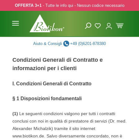
OFFERTA 3+1
- Tutte le info qui - Nessun codice necessario
p to main content
Skip to search
Skip to main navigation
Aiuto & Consigli
+49 (0)6201-878380
Condizioni Generali di Contratto e
informazioni per i clienti
I. Condizioni Generali di Contratto
§ 1
Disposizioni fondamentali
(1)
Le seguenti condizioni valgono per tutti i contratti
conclusi con noi in qualità di prestatore di servizi (Dr. med.
Alexander Michalzik) tramite il sito internet
www.biotikon.de. Salvo diversamente concordato, non è