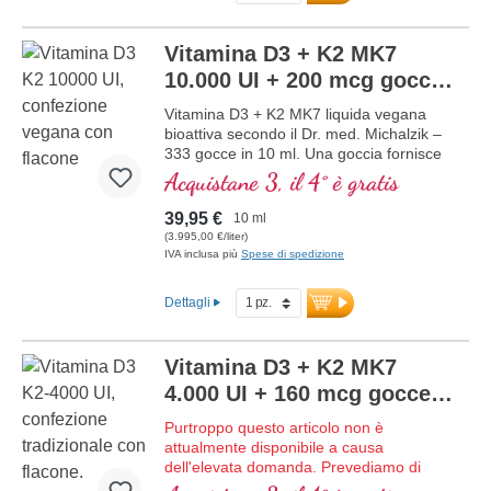
Questa combinazione ottimale supporta il
mantenimento di ossa normali,
Vitamina D3 + K2 MK7
contribuisce alla normale funzione
muscolare e alla normale funzione del
10.000 UI + 200 mcg gocce
sistema immunitario. Prodotto in
vegane
NUOVO
Vitamina D3 + K2 MK7 liquida vegana
Germania senza ingegneria genetica, in
bioattiva secondo il Dr. med. Michalzik –
produzione propria controllata attiva da
333 gocce in 10 ml. Una goccia fornisce
25 anni, vegetariano senza additivi e
10.000 IE di vitamina D3 e 200 μg di K2
testato in laboratorio. Sviluppato da
Acquistane 3, il 4° è gratis
(MK7 all-trans). Massima qualità
medici.
premium da licheni di alta qualità
maggiori informazioni su Vitamina
39,95 €
10 ml
controllati (non da alghe!) in
D3 + K2
(3.995,00 €/liter)
combinazione ottimale con la forma K2
IVA inclusa più
Spese di spedizione
all-trans particolarmente bioattiva,
puramente vegetale 100% vegana.
Dettagli
Disciolta in olio di cocco MCT protettivo,
coltivato senza pesticidi, per una migliore
biodisponibilità. Questa combinazione
Vitamina D3 + K2 MK7
ottimale supporta il mantenimento di
ossa normali, contribuisce alla normale
4.000 UI + 160 mcg gocce
funzione muscolare e alla normale
NUOVO
Purtroppo questo articolo non è
funzione del sistema immunitario.
attualmente disponibile a causa
Prodotto in Germania senza ingegneria
dell'elevata domanda. Prevediamo di
genetica, in una produzione propria
ricevere nuova merce nella settimana
controllata attiva da 25 anni, vegano,