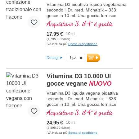
controllata attiva da 25 anni, vegano,
Vitamina D3 bioattiva liquida vegetariana
senza additivi e testato in laboratorio.
secondo il Dr. med. Michalzik – 333
Sviluppato da medici.
gocce in 10 ml. Una goccia fornisce
maggiori informazioni su Vitamina
10.000 IE di vitamina D3. Massima
Acquistane 3, il 4° è gratis
D3 + K2
qualità premium. Disciolta in olio di cocco
MCT protettivo, coltivato senza pesticidi,
17,95 €
10 ml
per una migliore biodisponibilità. Questa
(1.795,00 €/liter)
combinazione ottimale supporta il
IVA inclusa più
Spese di spedizione
mantenimento di ossa normali,
contribuisce alla normale funzione
Dettagli
muscolare e alla normale funzione del
sistema immunitario. Prodotta in
Germania senza ingegneria genetica, in
Vitamina D3 10.000 UI
una produzione propria controllata attiva
da 25 anni, vegetariana, senza additivi e
gocce vegane
NUOVO
testata in laboratorio. Sviluppata da
Vitamina D3 liquida vegana bioattiva
medici.
secondo il Dr. med. Michalzik – 333
maggiori informazioni su Vitamina
gocce in 10 ml. Una goccia fornisce
D3 + K2
10.000 IE di vitamina D3 vegana.
Acquistane 3, il 4° è gratis
Massima qualità premium da licheni
controllati di alta qualità (non da alghe!)
24,95 €
10 ml
esclusivamente di origine vegetale, 100%
(2.495,00 €/liter)
vegana. Disciolta in olio di cocco MCT
IVA inclusa più
Spese di spedizione
protettivo, coltivato senza pesticidi, per