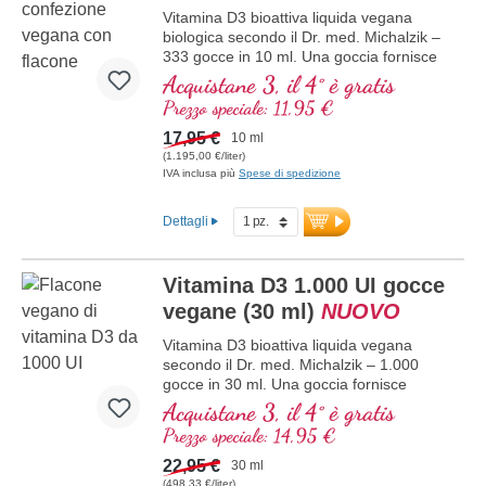
testato in laboratorio. Sviluppato da
Vitamina D3 bioattiva liquida vegana
medici.
biologica secondo il Dr. med. Michalzik –
maggiori informazioni su Vitamina
333 gocce in 10 ml. Una goccia fornisce
D3 + K2
1.000 IE di vitamina D3 vegana. Massima
Acquistane 3, il 4° è gratis
qualità premium da licheni di alta qualità
Prezzo speciale: 11,95 €
controllati (non da alghe!) puramente
vegetale 100% vegana. Disciolta in olio di
17,95 €
10 ml
cocco MCT protettivo, coltivato senza
(1.195,00 €/liter)
pesticidi, per una migliore biodisponibilità.
IVA inclusa più
Spese di spedizione
Questa combinazione ottimale supporta il
mantenimento di ossa normali,
Dettagli
contribuisce alla normale funzione
muscolare e alla normale funzione del
sistema immunitario. Prodotto in
Vitamina D3 1.000 UI gocce
Germania senza ingegneria genetica, in
vegane (30 ml)
NUOVO
una produzione interna controllata
esistente da 25 anni, vegano, senza
Vitamina D3 bioattiva liquida vegana
additivi e testato in laboratorio.
secondo il Dr. med. Michalzik – 1.000
Sviluppato da medici.
gocce in 30 ml. Una goccia fornisce
maggiori informazioni su Vitamina
1.000 IE di vitamina D3 vegana. Massima
Acquistane 3, il 4° è gratis
D3 + K2
qualità premium da licheni di alta qualità
Prezzo speciale: 14,95 €
controllati (non da alghe!) puramente
vegetale 100% vegana. Disciolta in olio di
22,95 €
30 ml
cocco MCT protettivo, coltivato senza
(498,33 €/liter)