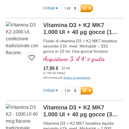
Disciolta in olio di cocco MCT protettivo,
Dettagli
coltivato senza pesticidi, per una migliore
biodisponibilità. Questa combinazione
ottimale supporta il mantenimento di
Vitamina D3 + K2 MK7
ossa normali, contribuisce alla normale
funzione muscolare e alla normale
1.000 UI + 40 µg gocce (10
funzione del sistema immunitario.
ml)
NUOVO
Fluido di vitamina D3 + K2 MK7 bioattiva
Prodotto in Germania senza ingegneria
secondo il Dr. med. Michalzik – 333
genetica, in produzione propria
gocce in 10 ml. Una goccia fornisce
controllata attiva da 25 anni, vegetariano
1.000 IE di vitamina D3 e 40 μg di K2
senza additivi e testato in laboratorio.
Acquistane 3, il 4° è gratis
(MK7 all-trans). Massima qualità
Sviluppato da medici.
premium da pregiata materia prima
maggiori informazioni su Vitamina
17,95 €
10 ml
speciale vegetariana in combinazione
D3 + K2
(1.795,00 €/liter)
ottimale con la forma K2 all-trans
IVA inclusa più
Spese di spedizione
particolarmente bioattiva. Disciolto in olio
di cocco MCT protettivo, coltivato senza
Dettagli
pesticidi, per una migliore biodisponibilità.
Questa combinazione ottimale supporta il
mantenimento di ossa normali,
Vitamina D3 + K2 MK7
contribuisce alla normale funzione
muscolare e alla normale funzione del
1.000 UI + 40 µg gocce (30
sistema immunitario. Prodotto in
ml)
NUOVO
Vitamina D3 + K2 MK7 bioattiva liquida
Germania senza ingegneria genetica, in
secondo il Dr. med. Michalzik – 1.000
una produzione propria controllata attiva