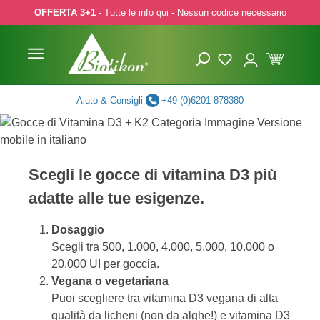
OFFERTA 3+1
- Tutte le info qui - Nessun codice necessario
p to main content
Skip to search
Skip to main navigation
Aiuto & Consigli
+49 (0)6201-878380
Scegli le gocce di vitamina D3 più
adatte alle tue esigenze.
Dosaggio
Scegli tra 500, 1.000, 4.000, 5.000, 10.000 o
20.000 UI per goccia.
Vegana o vegetariana
Puoi scegliere tra vitamina D3 vegana di alta
qualità da licheni (non da alghe!) e vitamina D3