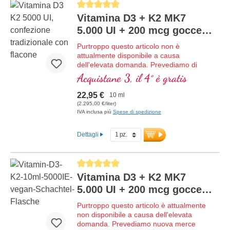
Average rating of 5 out of 5 stars
ottimale supporta il mantenimento di
ossa normali, contribuisce alla normale
Vitamina D3 + K2 MK7
funzione muscolare e alla normale
5.000 UI + 200 mcg gocce
funzione del sistema immunitario.
NUOVO
Prodotto in Germania senza ingegneria
Purtroppo questo articolo non è
genetica, in produzione propria
attualmente disponibile a causa
controllata attiva da 25 anni, vegano,
dell'elevata domanda. Prevediamo di
senza additivi e testato in laboratorio.
ricevere nuova merce nella settimana
Acquistane 3, il 4° è gratis
Sviluppato da medici.
34/2026.
maggiori informazioni su Vitamina
Vitamina D3 + K2 MK7 bioattiva liquida
22,95 €
10 ml
D3 + K2
secondo il Dr. med. Michalzik – 333
(2.295,00 €/liter)
gocce in 10 ml. Una goccia fornisce
IVA inclusa più
Spese di spedizione
5.000 IE di vitamina D3 e 200 μg di K2
(MK7 all-trans). Massima qualità
Dettagli
premium da pregiata materia prima
speciale vegetariana in combinazione
ottimale con la forma K2 all-trans
Average rating of 5 out of 5 stars
particolarmente bioattiva. Disciolta in olio
di cocco MCT protettivo, coltivato senza
Vitamina D3 + K2 MK7
pesticidi, per una migliore biodisponibilità.
5.000 UI + 200 mcg gocce
Questa combinazione ottimale supporta il
vegane
mantenimento di ossa normali,
Purtroppo questo articolo è attualmente
contribuisce alla normale funzione
non disponibile a causa dell'elevata
muscolare e alla normale funzione del
domanda. Prevediamo nuova merce