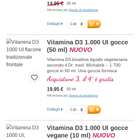
una migliore biodisponibilità. Questa
14,95 €
30 ml
combinazione ottimale supporta il
IVA inclusa più
Spese di spedizione
mantenimento di ossa normali,
contribuisce alla normale funzione
Dettagli
muscolare e alla normale funzione del
sistema immunitario. Prodotto in
Germania senza ingegneria genetica, in
Vitamina D3 1.000 UI gocce
una produzione propria controllata attiva
da 25 anni, vegetariano, senza additivi e
(50 ml)
NUOVO
testato in laboratorio. Sviluppato da
medici.
Vitamina D3 bioattiva liquida vegetariana
maggiori informazioni su Vitamina
secondo il Dr. med. Michalzik – 1.700
D3 + K2
gocce in 50 ml. Una goccia fornisce
1.000 IE di vitamina D3. Massima qualità
Acquistane 3, il 4° è gratis
premium. Disciolta in olio di cocco MCT
protettivo, coltivato senza pesticidi, per
19,95 €
50 ml
una migliore biodisponibilità. Questa
IVA inclusa più
Spese di spedizione
combinazione ottimale supporta il
mantenimento di ossa normali,
Dettagli
contribuisce alla normale funzione
muscolare e alla normale funzione del
sistema immunitario. Prodotto in
Germania senza ingegneria genetica, in
Vitamina D3 1.000 UI gocce
produzione propria controllata attiva da
vegane (10 ml)
NUOVO
25 anni, vegetariano, senza additivi e