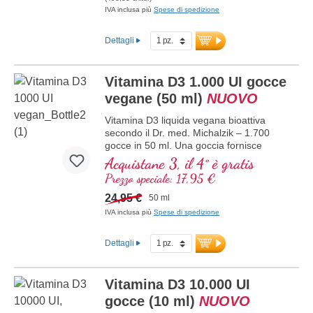
pesticidi, per una migliore biodisponibilità.
IVA inclusa più
Spese di spedizione
Questa combinazione ottimale supporta il
mantenimento di ossa normali,
Dettagli
contribuisce alla normale funzione
muscolare e alla normale funzione del
sistema immunitario. Prodotto in
Vitamina D3 1.000 UI gocce
Germania senza ingegneria genetica, in
vegane (50 ml)
NUOVO
produzione propria controllata esistente
da 25 anni, vegano, senza additivi e
Vitamina D3 liquida vegana bioattiva
testato in laboratorio. Sviluppato da
secondo il Dr. med. Michalzik – 1.700
medici.
gocce in 50 ml. Una goccia fornisce
maggiori informazioni su Vitamina
1.000 IE di vitamina D3 vegana. Massima
Acquistane 3, il 4° è gratis
D3 + K2
qualità premium da licheni di alta qualità
Prezzo speciale: 17,95 €
controllati (non da alghe!)
esclusivamente vegetale 100% vegana.
24,95 €
50 ml
Disciolta in olio di cocco MCT protettivo,
IVA inclusa più
Spese di spedizione
coltivato senza pesticidi, per una migliore
biodisponibilità. Questa combinazione
Dettagli
ottimale supporta il mantenimento di
ossa normali, contribuisce alla normale
funzione muscolare e alla normale
Vitamina D3 10.000 UI
funzione del sistema immunitario.
Prodotto in Germania senza ingegneria
gocce (10 ml)
NUOVO
genetica, in una produzione propria