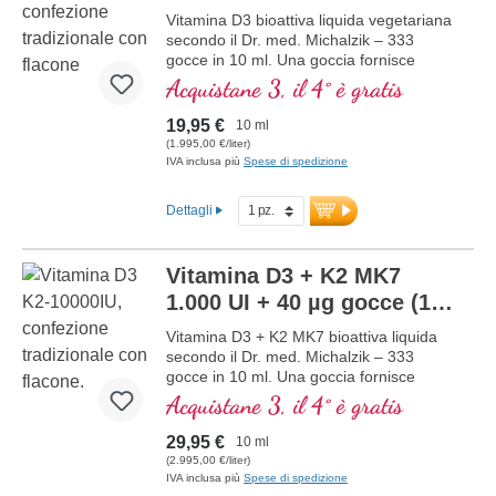
Vitamina D3 bioattiva liquida vegetariana
secondo il Dr. med. Michalzik – 333
gocce in 10 ml. Una goccia fornisce
20.000 IE di vitamina D3. Massima
Acquistane 3, il 4° è gratis
qualità premium. Disciolta in olio di cocco
MCT protettivo, coltivato senza pesticidi,
19,95 €
10 ml
per una migliore biodisponibilità. Questa
(1.995,00 €/liter)
combinazione ottimale supporta il
IVA inclusa più
Spese di spedizione
mantenimento di ossa normali,
contribuisce alla normale funzione
Dettagli
muscolare e alla normale funzione del
sistema immunitario. Prodotto in
Germania senza ingegneria genetica, in
Vitamina D3 + K2 MK7
produzione propria controllata attiva da
25 anni, vegetariano, senza additivi e
1.000 UI + 40 µg gocce (10
testato in laboratorio. Sviluppato da
ml)
NUOVO
Vitamina D3 + K2 MK7 bioattiva liquida
medici.
secondo il Dr. med. Michalzik – 333
maggiori informazioni su Vitamina
gocce in 10 ml. Una goccia fornisce
D3 + K2
10.000 IE di vitamina D3 e 200 μg di K2
Acquistane 3, il 4° è gratis
(MK7 all-trans). Massima qualità
premium da materia prima speciale
29,95 €
10 ml
vegetariana di alta qualità, in
(2.995,00 €/liter)
combinazione ottimale con la forma di K2
IVA inclusa più
Spese di spedizione
all-trans particolarmente bioattiva.