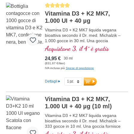
D3 + K2
combinazione ottimale supporta il
Average rating of 5 out of 5 stars
mantenimento di ossa normali,
contribuisce alla normale funzione
Vitamina D3 + K2 MK7,
muscolare e alla normale funzione del
1.000 UI + 40 µg
sistema immunitario. Prodotto in
Germania senza ingegneria genetica, in
Vitamina D3 + K2 MK7 liquida vegana
una produzione propria controllata attiva
bioattiva secondo il Dr. med. Michalzik –
da 25 anni, vegano, senza additivi e
1.000 gocce in 30 ml. Una goccia
testato in laboratorio. Sviluppato da
fornisce 1.000 IE di vitamina D3 e 40 μg
Acquistane 3, il 4° è gratis
medici.
di K2 (MK7 all-trans). Massima qualità
maggiori informazioni su vitamina
premium da licheni di alta qualità
24,95 €
30 ml
D3 + K2
controllati (non da alghe!) in
(831,67 €/liter)
combinazione ottimale con una forma di
IVA inclusa più
Spese di spedizione
K2 all-trans particolarmente bioattiva,
puramente vegetale 100% vegana.
Dettagli
Disciolta in olio di cocco MCT protettivo,
coltivato senza pesticidi, per una migliore
biodisponibilità. Questa combinazione
Vitamina D3 + K2 MK7,
ottimale supporta il mantenimento di
ossa normali, contribuisce alla normale
1.000 UI + 40 µg (10 ml)
funzione muscolare e alla normale
Vitamina D3 + K2 MK7 liquida vegana
funzione del sistema immunitario.
bioattiva secondo il Dr. med. Michalzik –
Prodotto in Germania senza ingegneria
333 gocce in 10 ml. Una goccia fornisce
genetica, in una produzione propria
1.000 IE di vitamina D3 e 40 μg di K2
controllata attiva da 25 anni, vegano,
Acquistane 3, il 4° è gratis