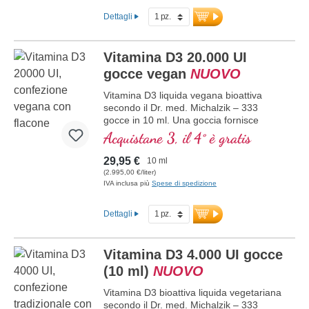
una migliore biodisponibilità. Questa
Dettagli
combinazione ottimale supporta il
mantenimento di ossa normali,
contribuisce alla normale funzione
Vitamina D3 20.000 UI
muscolare e alla normale funzione del
sistema immunitario. Prodotto in
gocce vegan
NUOVO
Germania senza OGM, in una
Vitamina D3 liquida vegana bioattiva
produzione propria controllata attiva da
secondo il Dr. med. Michalzik – 333
25 anni, vegano, senza additivi e testato
gocce in 10 ml. Una goccia fornisce
in laboratorio. Sviluppato da medici.
20.000 IE di vitamina D3 vegana.
maggiori informazioni su Vitamina
Acquistane 3, il 4° è gratis
Massima qualità premium da licheni di
D3 + K2
alta qualità controllati (non da alghe!)
29,95 €
10 ml
esclusivamente vegetale, 100% vegana.
(2.995,00 €/liter)
Disciolta in olio di cocco MCT protettivo,
IVA inclusa più
Spese di spedizione
coltivato senza pesticidi, per una migliore
biodisponibilità. Questa combinazione
Dettagli
ottimale supporta il mantenimento di
ossa normali, contribuisce alla normale
funzione muscolare e alla normale
Vitamina D3 4.000 UI gocce
funzione del sistema immunitario.
Prodotto in Germania senza ingegneria
(10 ml)
NUOVO
genetica, in produzione propria
Vitamina D3 bioattiva liquida vegetariana
controllata attiva da 25 anni, vegano,
secondo il Dr. med. Michalzik – 333
senza additivi e testato in laboratorio.