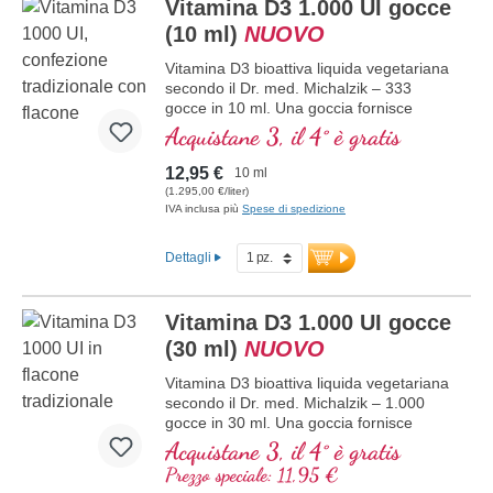
Vitamina D3 1.000 UI gocce
ottimale supporta il mantenimento di
ossa normali, contribuisce alla normale
(10 ml)
NUOVO
funzione muscolare e alla normale
Vitamina D3 bioattiva liquida vegetariana
funzione del sistema immunitario.
secondo il Dr. med. Michalzik – 333
Prodotto in Germania senza ingegneria
gocce in 10 ml. Una goccia fornisce
genetica, in una produzione interna
1.000 IE di vitamina D3. Massima qualità
controllata attiva da 25 anni, vegano,
Acquistane 3, il 4° è gratis
premium. Disciolta in olio di cocco MCT
senza additivi e testato in laboratorio.
protettivo, coltivato senza pesticidi, per
Sviluppato da medici.
12,95 €
10 ml
una migliore biodisponibilità. Questa
maggiori informazioni su Vitamina
(1.295,00 €/liter)
combinazione ottimale supporta il
D3 + K2
IVA inclusa più
Spese di spedizione
mantenimento di ossa normali,
contribuisce alla normale funzione
Dettagli
muscolare e alla normale funzione del
sistema immunitario. Prodotto in
Germania senza ingegneria genetica, in
Vitamina D3 1.000 UI gocce
una produzione propria controllata attiva
da 25 anni, vegetariano, senza additivi e
(30 ml)
NUOVO
testato in laboratorio. Sviluppato da
Vitamina D3 bioattiva liquida vegetariana
medici.
secondo il Dr. med. Michalzik – 1.000
maggiori informazioni su Vitamina
gocce in 30 ml. Una goccia fornisce
D3 + K2
1.000 IE di vitamina D3. Massima qualità
Acquistane 3, il 4° è gratis
premium. Disciolta in olio di cocco MCT
Prezzo speciale: 11,95 €
protettivo, coltivato senza pesticidi, per