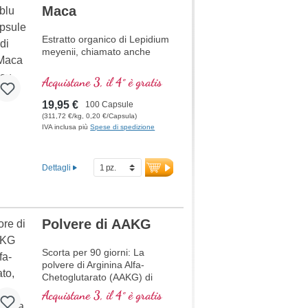
Maca
Estratto organico di Lepidium
meyenii, chiamato anche
Acquistane 3, il 4° è gratis
19,95 €
100 Capsule
(311,72 €/kg, 0,20 €/Capsula)
IVA inclusa più
Spese di spedizione
Dettagli
Polvere di AAKG
Scorta per 90 giorni: La
polvere di Arginina Alfa-
Chetoglutarato (AAKG) di
Biotikon è composta da due
Acquistane 3, il 4° è gratis
elementi importanti: L-