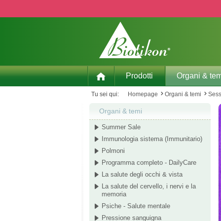
p to main content
Skip to search
Skip to main navigation
Prodotti
Organi & tem
Tu sei qui:
Homepage
Organi & temi
Sess
Organi & temi
Summer Sale
Immunologia sistema (Immunitario)
Polmoni
Programma completo - DailyCare
La salute degli occhi & vista
La salute del cervello, i nervi e la
memoria
Psiche - Salute mentale
Pressione sanguigna