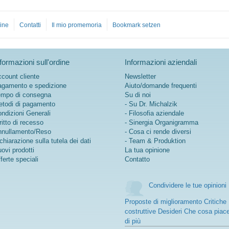
ine
Contatti
Il mio promemoria
Bookmark setzen
formazioni sull'ordine
Informazioni aziendali
count cliente
Newsletter
gamento e spedizione
Aiuto/domande frequenti
mpo di consegna
Su di noi
todi di pagamento
- Su Dr. Michalzik
ndizioni Generali
- Filosofia aziendale
ritto di recesso
- Sinergia Organigramma
nullamento/Reso
- Cosa ci rende diversi
chiarazione sulla tutela dei dati
- Team & Produktion
ovi prodotti
La tua opinione
ferte speciali
Contatto
Condividere le tue opinioni
Proposte di miglioramento Critiche
costruttive Desideri Che cosa piac
di più