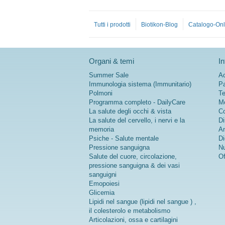
Tutti i prodotti
Biotikon-Blog
Catalogo-Onl
Organi & temi
In
Summer Sale
Ac
Immunologia sistema (Immunitario)
Pa
Polmoni
Te
Programma completo - DailyCare
Me
La salute degli occhi & vista
Co
La salute del cervello, i nervi e la
Di
memoria
An
Psiche - Salute mentale
Di
Pressione sanguigna
Nu
Salute del cuore, circolazione,
Of
pressione sanguigna & dei vasi
sanguigni
Emopoiesi
Glicemia
Lipidi nel sangue (lipidi nel sangue ) ,
il colesterolo e metabolismo
Articolazioni, ossa e cartilagini