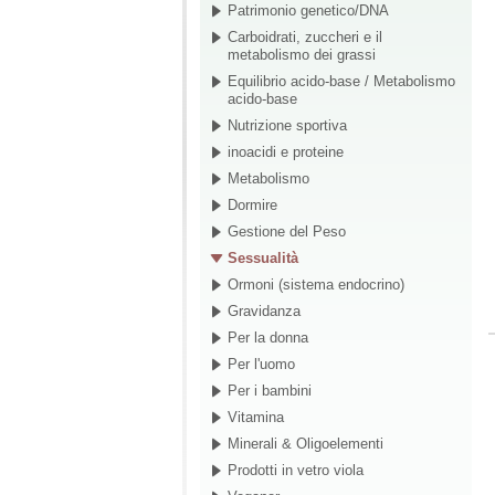
Patrimonio genetico/DNA
Carboidrati, zuccheri e il
metabolismo dei grassi
Equilibrio acido-base / Metabolismo
acido-base
Nutrizione sportiva
inoacidi e proteine
Metabolismo
Dormire
Gestione del Peso
Sessualità
Ormoni (sistema endocrino)
Gravidanza
Per la donna
Per l'uomo
Per i bambini
Vitamina
Minerali & Oligoelementi
Prodotti in vetro viola