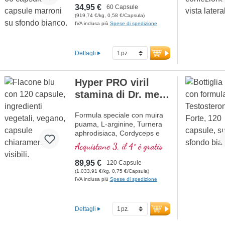
34,95 €
60 Capsule
(919,74 €/kg, 0,58 €/Capsula)
IVA inclusa più
Spese di spedizione
Dettagli
Hyper PRO viril
stamina di Dr. med.
Michalzik
Formula speciale con muira
puama, L-arginine, Turnera
aphrodisiaca, Cordyceps e
zinco legato organicamente
Acquistane 3, il 4° è gratis
che aiutano la fertilità e un
normale livello di testosterone
89,95 €
120 Capsule
nel sangue.
(1.033,91 €/kg, 0,75 €/Capsula)
IVA inclusa più
Spese di spedizione
Dettagli