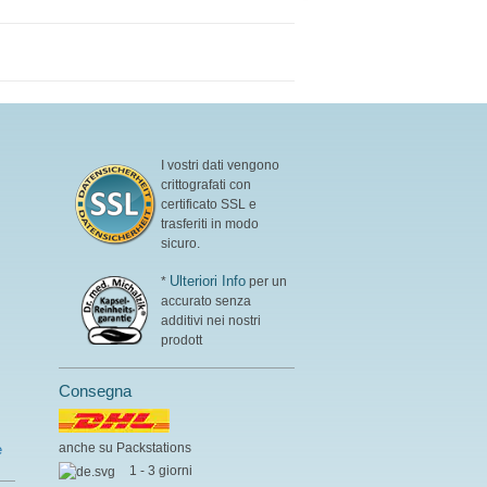
standard qualitativi e ottenuta
per fermentazione.
ulteriori informazioni su
AAKG
I vostri dati vengono
crittografati con
certificato SSL e
trasferiti in modo
sicuro.
Ulteriori Info
*
per un
accurato senza
additivi nei nostri
prodott
Consegna
anche su Packstations
e
1 - 3 giorni