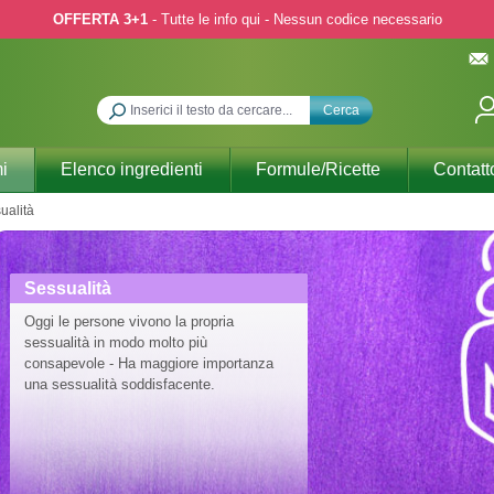
OFFERTA 3+1
- Tutte le info qui - Nessun codice necessario
Cerca
i
Elenco ingredienti
Formule/Ricette
Contatt
ualità
Sessualità
Oggi le persone vivono la propria
sessualità in modo molto più
consapevole - Ha maggiore importanza
una sessualità soddisfacente.