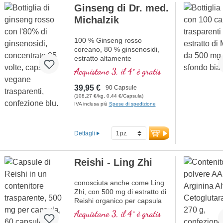
Ginseng di Dr. med.
Michalzik
100 % Ginseng rosso
coreano, 80 % ginsenosidi,
estratto altamente
concentrato
Acquistane 3, il 4° è gratis
39,95 €
90 Capsule
(108,27 €/kg, 0,44 €/Capsula)
IVA inclusa più
Spese di spedizione
Dettagli
Reishi - Ling Zhi
conosciuta anche come Ling
Zhi, con 500 mg di estratto di
Reishi organico per capsula
Acquistane 3, il 4° è gratis