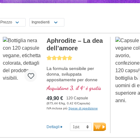
Prezzo
Ingredienti
Aphrodite – La dea
dell'amore
Average rating of 5 out of 5 stars
La formula sensibile per
donna, sviluppata
appositamente per donne
sessualmente attive Sostanze
Acquistane 3, il 4° è gratis
naturali pure coordinate per
sostenere la tua femminilità.
49,90 €
120 Capsule
(875,44 €/kg, 0,42 €/Capsula)
IVA inclusa più
Spese di spedizione
Dettagli