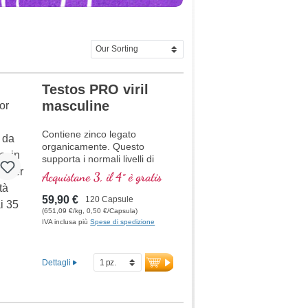
Testos PRO viril
masculine
Contiene zinco legato
organicamente. Questo
supporta i normali livelli di
testosterone nel sangue, la
Acquistane 3, il 4° è gratis
fertilità, la sintesi proteica, le
ossa, il metabolismo dei
59,90 €
120 Capsule
carboidrati, il metabolismo
(651,09 €/kg, 0,50 €/Capsula)
degli acidi grassi, le funzioni
IVA inclusa più
Spese di spedizione
cognitive, la sintesi del DNA.
Dettagli