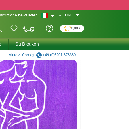
€
EURO
Iscrizione newsletter
0,00 €
o
Su Biotikon
Aiuto & Consigli
+49 (0)6201-878380