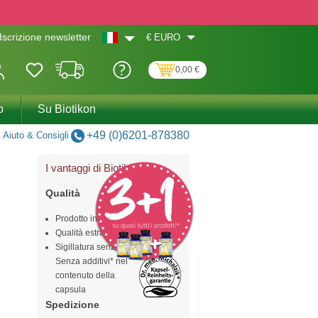
€
EURO
Iscrizione newsletter
0,00 €
o
Su Biotikon
+49 (0)6201-878380
Aiuto & Consigli
®
I vantaggi di Biotikon
Qualità
Prodotto in Germania
Qualità estratto Premium
Sigillatura senza alluminio
Senza additivi* nel
contenuto della
capsula
Spedizione