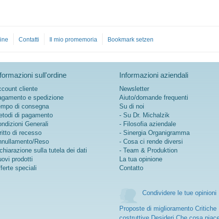
ine
Contatti
Il mio promemoria
Bookmark setzen
formazioni sull'ordine
Informazioni aziendali
count cliente
Newsletter
gamento e spedizione
Aiuto/domande frequenti
mpo di consegna
Su di noi
todi di pagamento
- Su Dr. Michalzik
ndizioni Generali
- Filosofia aziendale
ritto di recesso
- Sinergia Organigramma
nullamento/Reso
- Cosa ci rende diversi
chiarazione sulla tutela dei dati
- Team & Produktion
ovi prodotti
La tua opinione
ferte speciali
Contatto
Condividere le tue opinioni
Proposte di miglioramento Critiche
costruttive Desideri Che cosa piac