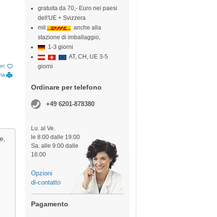
gratuita da 70,- Euro nei paesi
dell'UE + Svizzera
mit
anche alla
stazione di imballaggio,
1-3 giorni
AT, CH, UE 3-5
giorni
eri
ina
Ordinare per telefono
+49 6201-878380
Lu. al Ve.
le 8:00 dalle 19:00
e,
Sa. alle 9:00 dalle
16:00
Opzioni
di-contatto
Pagamento