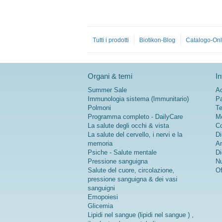
Tutti i prodotti
Biotikon-Blog
Catalogo-Onl
Organi & temi
In
Summer Sale
Ac
Immunologia sistema (Immunitario)
Pa
Polmoni
Te
Programma completo - DailyCare
Me
La salute degli occhi & vista
Co
La salute del cervello, i nervi e la
Di
memoria
An
Psiche - Salute mentale
Di
Pressione sanguigna
Nu
Salute del cuore, circolazione,
Of
pressione sanguigna & dei vasi
sanguigni
Emopoiesi
Glicemia
Lipidi nel sangue (lipidi nel sangue ) ,