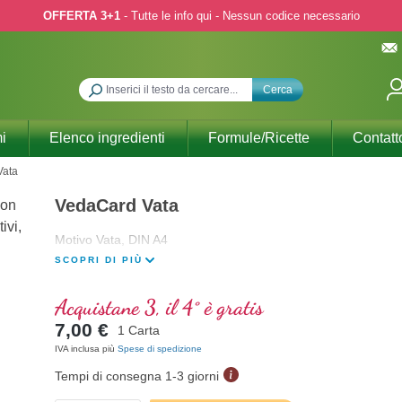
OFFERTA 3+1
- Tutte le info qui - Nessun codice necessario
Cerca
i
Elenco ingredienti
Formule/Ricette
Contatt
Vata
VedaCard Vata
Motivo Vata, DIN A4
SCOPRI DI PIÙ
Acquistane 3, il 4° è gratis
7,00 €
1 Carta
IVA inclusa più
Spese di spedizione
Tempi di consegna 1-3 giorni