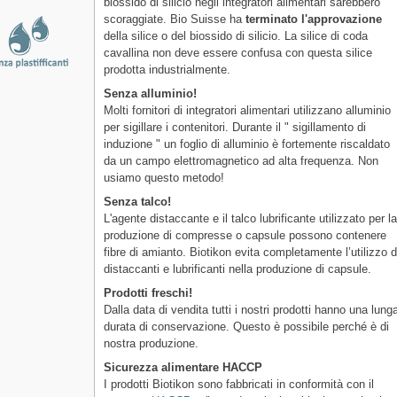
biossido di silicio negli integratori alimentari sarebbero
scoraggiate. Bio Suisse ha
terminato l'approvazione
della silice o del biossido di silicio. La silice di coda
cavallina non deve essere confusa con questa silice
prodotta industrialmente.
Senza alluminio!
Molti fornitori di integratori alimentari utilizzano alluminio
per sigillare i contenitori. Durante il " sigillamento di
induzione " un foglio di alluminio è fortemente riscaldato
da un campo elettromagnetico ad alta frequenza. Non
usiamo questo metodo!
Senza talco!
L'agente distaccante e il talco lubrificante utilizzato per l
produzione di compresse o capsule possono contenere
fibre di amianto. Biotikon evita completamente l’utilizzo d
distaccanti e lubrificanti nella produzione di capsule.
Prodotti freschi!
Dalla data di vendita tutti i nostri prodotti hanno una lung
durata di conservazione. Questo è possibile perché è di
nostra produzione.
Sicurezza alimentare HACCP
I prodotti Biotikon sono fabbricati in conformità con il