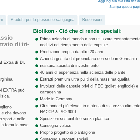
Aggiungi alla mia lista desid
Stampa questa pag
ni
Prodotti per la pressione sanguigna
Recensioni
Biotikon - Ciò che ci rende speciali:
assio
Prima azienda al mondo a non utilizzare costantement
ato di tri-
additivi nel riempimento delle capsule
Produzione propria da oltre 20 anni
Azienda gestita dal proprietario con sede in Germania
 Extra di Dr.
nessuna società di investimento
40 anni di esperienza nella scienza delle piante
rginina.
Estratti premium ultra puliti della massima qualità
Involucri delle capsule privi di PEG (polietilenglicole) e
KM EXTRA può
carragenina
isica.
Made in Germany
Gli standard più elevati in materia di sicurezza alimenta
ogliono
HACCP & ISO 9001
a e che devono
Spedizioni sostenibili e senza plastica
o sport e nella
 la formula base
Consegna veloce
Proprio progetto di piantagione
Sostegno a progetti sociali