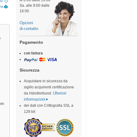
le 8:00 dalle 19:00
eri
Sa. alle 9:00 dalle
ina
16:00
Opzioni
di-contatto
e
Pagamento
con fattura
Sicurezza
Acquistare in sicurezza da
sigillo acquirenti certificazione
Ulteriori
da Händlerbund.
informazioni
re:
dei dati con Crittografia SSL a
128 bit