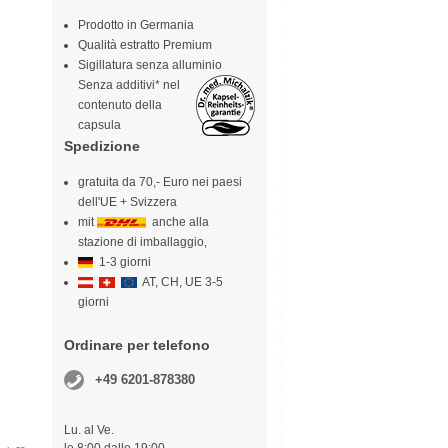
Prodotto in Germania
Qualità estratto Premium
Sigillatura senza alluminio
Senza additivi* nel
contenuto della
capsula
Spedizione
gratuita da 70,- Euro nei paesi
dell'UE + Svizzera
mit
anche alla
stazione di imballaggio,
1-3 giorni
AT, CH, UE 3-5
giorni
Ordinare per telefono
+49 6201-878380
Lu. al Ve.