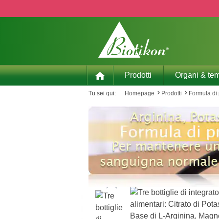
p to main content
Skip to search
Skip to main navigation
Prodotti
Organi & tem
Tu sei qui:
Homepage
Prodotti
Formula di