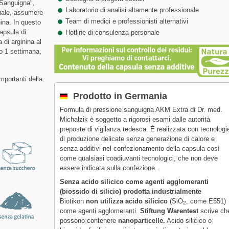
Sanguigna",
Laboratorio di analisi altamente professionale
duale, assumere
Team di medici e professionisti alternativi
ina. In questo
capsula di
Hotline di consulenza personale
 di arginina al
o 1 settimana,
mportanti della
Prodotto in Germania
Formula di pressione sanguigna AKM Extra di Dr. med.
Michalzik è soggetto a rigorosi esami dalle autorità
preposte di vigilanza tedesca. È realizzata con tecnologi
di produzione delicate senza generazione di calore e
senza additivi nel confezionamento della capsula così
come qualsiasi coadiuvanti tecnologici, che non deve
essere indicata sulla confezione.
Senza acido silicico come agenti agglomeranti
(biossido di silicio) prodotta industrialmente
Biotikon
non utilizza acido silicico
(SiO
, come E551)
2
come agenti agglomeranti.
Stiftung Warentest
scrive ch
possono contenere
nanoparticelle.
Acido silicico o