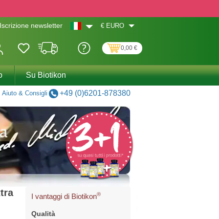
€
EURO
Iscrizione newsletter
0,00 €
o
Su Biotikon
+49 (0)6201-878380
Aiuto & Consigli
tra
®
I vantaggi di Biotikon
Qualità