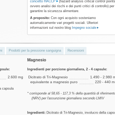
concetto HACCP
(hazard analysis critical control points
ovvero analisi dei rischi e dei punti critici di controllo) per
garantire la sicurezza alimentare.
A proposito:
Con ogni acquisto sosteniamo
automaticamente vari progetti sociali. Ulteriori
informazioni sul nostro blog
Impegno sociale
ni
Prodotti per la pressione sanguigna
Recensioni
Magnesio
apsule:
Ingredienti per porzione giornaliera, 2 - 4 capsule:
2.600 mg
Dicitrato di Tri-Magnesio
1.490 - 2.980 
equivalente a magnesio puro
220 - 440 m
a capsula
* corrisponde al 58,65 - 117,3 % della quantità di riferiment
(NRV) per l'assunzione giornaliera secondo LMIV
Ingredienti:
Dicitrato di Tri-Magnesio, involucro della caps