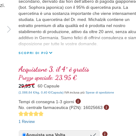
secondario, derivato dai fiori dell'albero di pagoda giappones
(bot. Sophora japonica) con il 95% di quercetina pura. La
quercetina è una sostanza importante che viene intensamen
studiata. La quercetina del Dr. med. Michalzik contiene un
estratto premium di alta qualità ed è prodotta nel nostro
stabilimento di produzione, attivo da oltre 20 anni, senza alc
additivo in Germania. Siamo felici di offrirvi consulenza e sia
disposizione per tutte le vostre domande.
SCOPRI DI PIÙ
Acquistane 3, il 4° è gratis
Prezzo speciale:
23,95 €
29,95 €
60 Capsule
(1.088,64 €/kg, 0,40 €/Capsula)
IVA inclusa più
Spese di spedizione
Tempi di consegna 1-3 giorni
No. centrale farmaceutica (PZN):
16025663
Average rating of 5 out of 5 stars
1 Review
Acquista una Volta