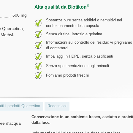
®
Alta qualità da Biotikon
600 mg
Sostanze pure senza additivi o riempitivi nel
confezionamento della capsula
 Quercetina,
Senza glutine, lattosio e gelatina
-Methyl-
Informazioni sul controllo dei residui: vi preghiamo
di contattarci.
Imballaggi in HDPE, senza plastificanti
Senza sperimentazione sugli animali
Forniamo prodotti freschi
tti i prodotti Quercetina
Recensioni
Conservazione in un ambiente fresco, asciutto e protet
dalla luce.
ere d'acqua
Informazioni di sicurezza:
La dose giornaliera