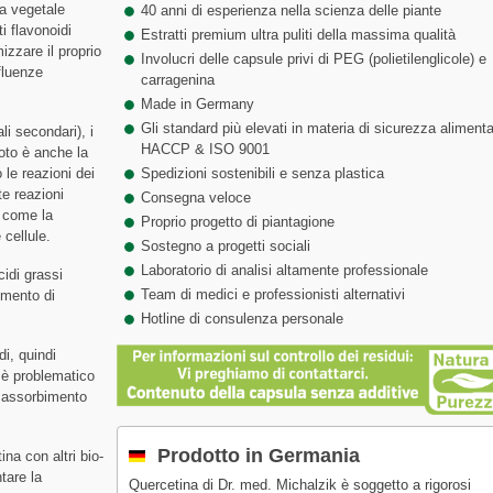
a vegetale
40 anni di esperienza nella scienza delle piante
i flavonoidi
Estratti premium ultra puliti della massima qualità
izzare il proprio
Involucri delle capsule privi di PEG (polietilenglicole) e
fluenze
carragenina
Made in Germany
Gli standard più elevati in materia di sicurezza alimenta
li secondari), i
HACCP & ISO 9001
oto è anche la
le reazioni dei
Spedizioni sostenibili e senza plastica
te reazioni
Consegna veloce
, come la
Proprio progetto di piantagione
 cellule.
Sostegno a progetti sociali
Laboratorio di analisi altamente professionale
cidi grassi
Team di medici e professionisti alternativi
bimento di
Hotline di consulenza personale
i, quindi
, è problematico
n assorbimento
Prodotto in Germania
na con altri bio-
tare la
Quercetina di Dr. med. Michalzik è soggetto a rigorosi