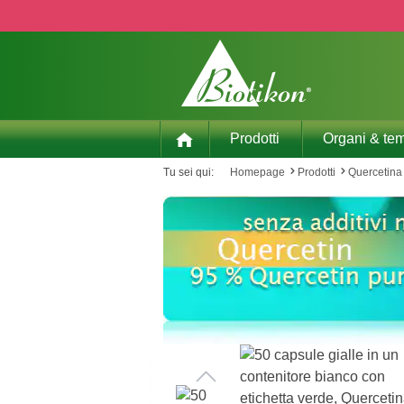
p to main content
Skip to search
Skip to main navigation
Prodotti
Organi & tem
Tu sei qui:
Homepage
Prodotti
Quercetina