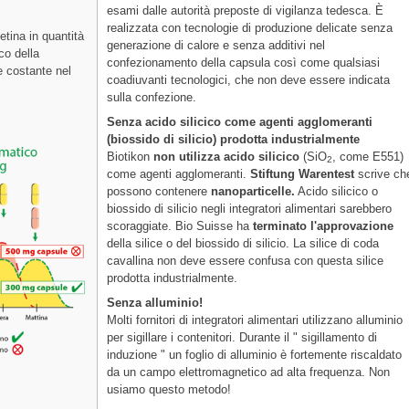
esami dalle autorità preposte di vigilanza tedesca. È
realizzata con tecnologie di produzione delicate senza
tina in quantità
generazione di calore e senza additivi nel
co della
confezionamento della capsula così come qualsiasi
e costante nel
coadiuvanti tecnologici, che non deve essere indicata
sulla confezione.
Senza acido silicico come agenti agglomeranti
(biossido di silicio) prodotta industrialmente
Biotikon
non utilizza acido silicico
(SiO
, come E551)
2
come agenti agglomeranti.
Stiftung Warentest
scrive ch
possono contenere
nanoparticelle.
Acido silicico o
biossido di silicio negli integratori alimentari sarebbero
scoraggiate. Bio Suisse ha
terminato l'approvazione
della silice o del biossido di silicio. La silice di coda
cavallina non deve essere confusa con questa silice
prodotta industrialmente.
Senza alluminio!
Molti fornitori di integratori alimentari utilizzano alluminio
per sigillare i contenitori. Durante il " sigillamento di
induzione " un foglio di alluminio è fortemente riscaldato
da un campo elettromagnetico ad alta frequenza. Non
usiamo questo metodo!