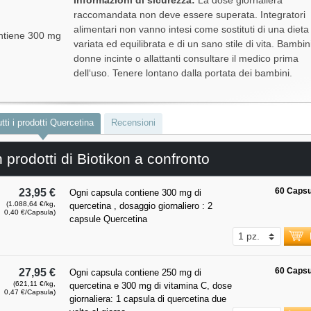
raccomandata non deve essere superata. Integratori
alimentari non vanno intesi come sostituti di una dieta
ontiene 300 mg
variata ed equilibrata e di un sano stile di vita. Bambin
donne incinte o allattanti consultare il medico prima
dell‘uso. Tenere lontano dalla portata dei bambini.
tti i prodotti Quercetina
Recensioni
 prodotti di Biotikon a confronto
60 Capsu
23,95 €
Ogni capsula contiene 300 mg di
(1.088,64 €/kg,
quercetina , dosaggio giornaliero : 2
0,40 €/Capsula)
capsule Quercetina
60 Capsu
27,95 €
Ogni capsula contiene 250 mg di
(621,11 €/kg,
quercetina e 300 mg di vitamina C, dose
0,47 €/Capsula)
giornaliera: 1 capsula di quercetina due