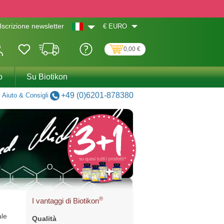
€
EURO
Iscrizione newsletter
0,00 €
o
Su Biotikon
+49 (0)6201-878380
Aiuto & Consigli
®
I vantaggi di Biotikon
ale
Qualità