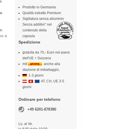
e
Prodotto in Germania
te
Qualità estratto Premium
Sigillatura senza alluminio
Senza additivi* nel
un
contenuto della
mo a
capsula
Spedizione
gratuita da 70,- Euro nei paesi
dell'UE + Svizzera
mit
anche alla
stazione di imballaggio,
1-3 giorni
AT, CH, UE 3-5
giorni
Ordinare per telefono
+49 6201-878380
Lu. al Ve.