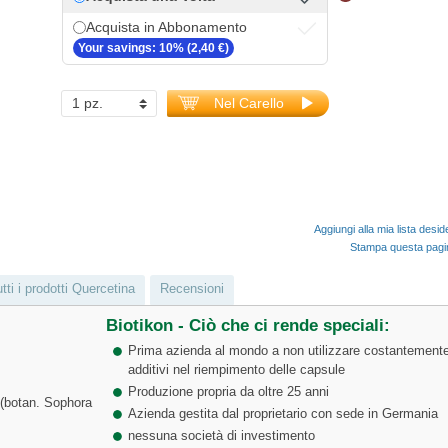
Acquista in Abbonamento
Your savings: 10% (2,40 €)
Nel Carello
Aggiungi alla mia lista desid
Stampa questa pag
tti i prodotti Quercetina
Recensioni
Biotikon - Ciò che ci rende speciali:
Prima azienda al mondo a non utilizzare costantement
additivi nel riempimento delle capsule
Produzione propria da oltre 25 anni
e (botan. Sophora
Azienda gestita dal proprietario con sede in Germania
nessuna società di investimento