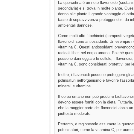
La quercetina è un noto flavonoide (sostanz
secondaria) e si trova in molte piante. Quest
danno alle piante il grande vantaggio di ottim
tasso di sopravvivenza proteggendosi da in
ambientali dannose.
Come molti altri fitochimici (composti vegeta
flavonoidi sono antiossidanti. Un esempio n
vitamina C. Questi antiossidanti prevengono 
radicali liberi nel corpo umano. Poiché ques
possono danneggiare le cellule, i flavonoidi
vitamina C, sono considerati protettivi per le
Inoltre, i flavonoidi possono proteggere gli a
polinsaturi nell'organismo e favorire l'assor
minerali e vitamine.
Il corpo umano non può produrre bioflavonoid
devono essere forniti con la dieta. Tuttavia
che la maggior parte dei flavonoidi abbia u
piuttosto moderato.
Pertanto, è ragionevole assumere la querceti
potenziatori, come la vitamina C, per aumen