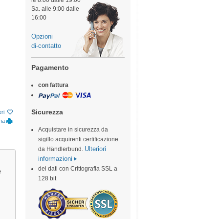
le 8:00 dalle 19:00
Sa. alle 9:00 dalle
16:00
Opzioni
di-contatto
Pagamento
con fattura
Sicurezza
eri
ina
Acquistare in sicurezza da
sigillo acquirenti certificazione
Ulteriori
da Händlerbund.
informazioni
dei dati con Crittografia SSL a
e
128 bit