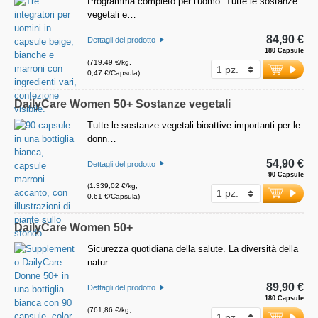
Programma completo per l'uomo. Tutte le sostanze
vegetali e…
84,90 €
Dettagli del prodotto
180 Capsule
(719,49 €/kg,
0,47 €/Capsula)
DailyCare Women 50+ Sostanze vegetali
Tutte le sostanze vegetali bioattive importanti per le
donn…
54,90 €
Dettagli del prodotto
90 Capsule
(1.339,02 €/kg,
0,61 €/Capsula)
DailyCare Women 50+
Sicurezza quotidiana della salute. La diversità della
natur…
89,90 €
Dettagli del prodotto
180 Capsule
(761,86 €/kg,