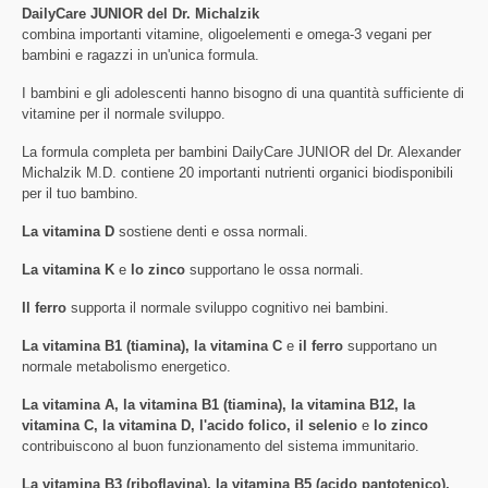
DailyCare JUNIOR del Dr. Michalzik
combina importanti vitamine, oligoelementi e omega-3 vegani per
bambini e ragazzi in un'unica formula.
I bambini e gli adolescenti hanno bisogno di una quantità sufficiente di
vitamine per il normale sviluppo.
La formula completa per bambini DailyCare JUNIOR del Dr. Alexander
Michalzik M.D. contiene 20 importanti nutrienti organici biodisponibili
per il tuo bambino.
La vitamina D
sostiene denti e ossa normali.
La vitamina K
e
lo zinco
supportano le ossa normali.
Il ferro
supporta il normale sviluppo cognitivo nei bambini.
La vitamina B1 (tiamina), la vitamina C
e
il ferro
supportano un
normale metabolismo energetico.
La vitamina A, la vitamina B1 (tiamina), la vitamina B12, la
vitamina C, la vitamina D, l'acido folico, il selenio
e
lo zinco
contribuiscono al buon funzionamento del sistema immunitario.
La vitamina B3 (riboflavina), la vitamina B5 (acido pantotenico),