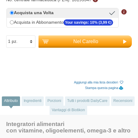
Acquista una Volta
Acquista in Abbonamento
Your savings: 10% (3,99 €)
Nel Carello
Aggiungi alla mia lista desideri
Stampa questa pagina
Attributo
Ingredienti
Porzioni
Tutti i prodotti DailyCare
Recensioni
Vantaggi di Biotikon
Integratori alimentari
con vitamine, oligoelementi, omega-3 e altro