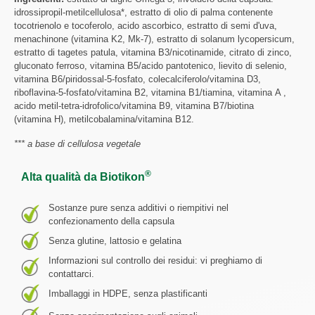
idrossipropil-metilcellulosa*, estratto di olio di palma contenente
tocotrienolo e tocoferolo, acido ascorbico, estratto di semi d'uva,
menachinone (vitamina K2, Mk-7), estratto di solanum lycopersicum,
estratto di tagetes patula, vitamina B3/nicotinamide, citrato di zinco,
gluconato ferroso, vitamina B5/acido pantotenico, lievito di selenio,
vitamina B6/piridossal-5-fosfato, colecalciferolo/vitamina D3,
riboflavina-5-fosfato/vitamina B2, vitamina B1/tiamina, vitamina A ,
acido metil-tetra-idrofolico/vitamina B9, vitamina B7/biotina
(vitamina H), metilcobalamina/vitamina B12.
*** a base di cellulosa vegetale
®
Alta qualità da Biotikon
Sostanze pure senza additivi o riempitivi nel
confezionamento della capsula
Senza glutine, lattosio e gelatina
Informazioni sul controllo dei residui: vi preghiamo di
contattarci.
Imballaggi in HDPE, senza plastificanti