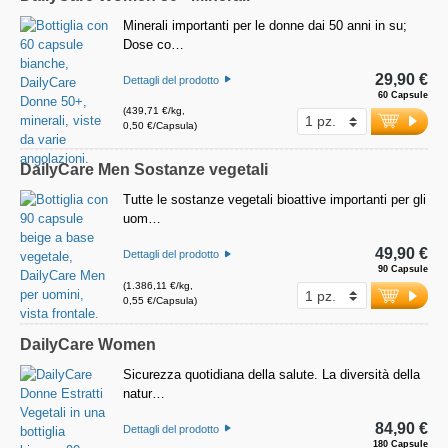
Minerali importanti per le donne dai 50 anni in su;
Dose co…
29,90 €
Dettagli del prodotto
60 Capsule
(439,71 €/kg,
0,50 €/Capsula)
DailyCare Men Sostanze vegetali
Tutte le sostanze vegetali bioattive importanti per gli
uom…
49,90 €
Dettagli del prodotto
90 Capsule
(1.386,11 €/kg,
0,55 €/Capsula)
DailyCare Women
Sicurezza quotidiana della salute. La diversità della
natur…
84,90 €
Dettagli del prodotto
180 Capsule