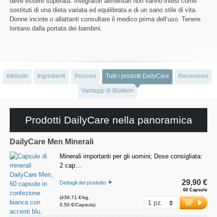
deve essere superata. Integratori alimentari non vanno intesi come
sostituti di una dieta variata ed equilibrata e di un sano stile di vita.
Donne incinte o allattanti consultare il medico prima dell‘uso. Tenere
lontano dalla portata dei bambini.
Attributo
Ingredienti
Porzioni
Tutti i prodotti DailyCare
Recensioni
Vantaggi di Biotikon
Prodotti DailyCare nella panoramica
DailyCare Men Minerali
Minerali importanti per gli uomini; Dose consigliata:
2 cap…
29,90 €
Dettagli del prodotto
60 Capsule
(439,71 €/kg,
0,50 €/Capsula)