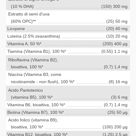
(10 % DHA)
(150) 300 mg
Estratto di semi d'uva
(60% OPC)**
(25) 50 mg
Licopene
(20) 40 mg
Luteina (2.5% zeaxanthina)
(10) 20 mg
Vitamina A, 50 %*
(200) 400 µg
Tiamina (Vitamina B1), 100 %*
(0,55) 1,1 mg
Riboflavina (Vitamina B2),
bioattiva, 100 %*
(0,7) 1,4 mg
Niacina (Vitamina B3, come
nicotinamide - non flush), 100 %*
(8) 16 mg
Acido Pantotenico
(vitamina B5), 100 %*
(3) 6 mg
Vitamina B6, bioattiva, 100 %*
(0,7) 1,4 mg
Biotina (Vitamina B7), 100 %*
(25) 50 µg
Acido folico (vitamina B9),
bioattiva, 100 %*
(100) 200 µg
Vitamina B12, bioattiva, 100 %*
(1,25) 2,5 µg