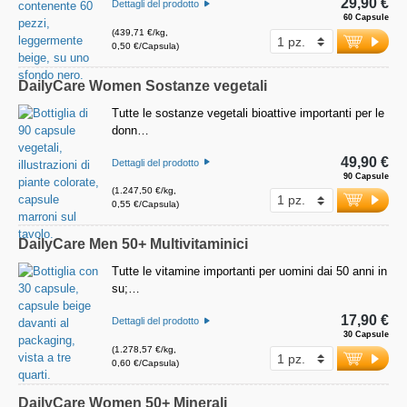
29,90 €
Dettagli del prodotto
60 Capsule
(439,71 €/kg,
0,50 €/Capsula)
DailyCare Women Sostanze vegetali
Tutte le sostanze vegetali bioattive importanti per le
donn…
49,90 €
Dettagli del prodotto
90 Capsule
(1.247,50 €/kg,
0,55 €/Capsula)
DailyCare Men 50+ Multivitaminici
Tutte le vitamine importanti per uomini dai 50 anni in
su;…
17,90 €
Dettagli del prodotto
30 Capsule
(1.278,57 €/kg,
0,60 €/Capsula)
DailyCare Women 50+ Minerali