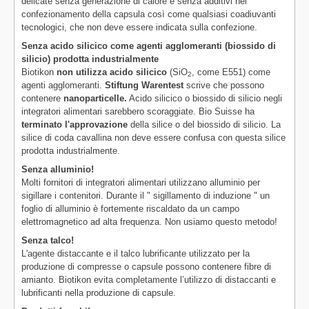
delicate senza generazione di calore e senza additivi nel
confezionamento della capsula così come qualsiasi coadiuvanti
tecnologici, che non deve essere indicata sulla confezione.
Senza acido silicico come agenti agglomeranti (biossido di
silicio) prodotta industrialmente
Biotikon
non utilizza acido silicico
(SiO
, come E551) come
2
agenti agglomeranti.
Stiftung Warentest
scrive che possono
contenere
nanoparticelle.
Acido silicico o biossido di silicio negli
integratori alimentari sarebbero scoraggiate. Bio Suisse ha
terminato l'approvazione
della silice o del biossido di silicio. La
silice di coda cavallina non deve essere confusa con questa silice
prodotta industrialmente.
Senza alluminio!
Molti fornitori di integratori alimentari utilizzano alluminio per
sigillare i contenitori. Durante il " sigillamento di induzione " un
foglio di alluminio è fortemente riscaldato da un campo
elettromagnetico ad alta frequenza. Non usiamo questo metodo!
Senza talco!
L'agente distaccante e il talco lubrificante utilizzato per la
produzione di compresse o capsule possono contenere fibre di
amianto. Biotikon evita completamente l’utilizzo di distaccanti e
lubrificanti nella produzione di capsule.