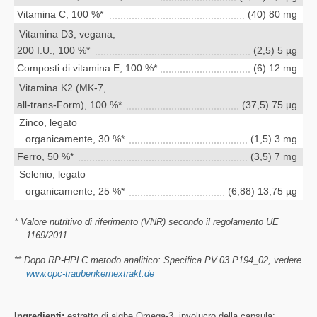
Vitamina C, 100 %*
(40) 80 mg
Vitamina D3, vegana,
200 I.U., 100 %*
(2,5) 5 µg
Composti di vitamina E, 100 %*
(6) 12 mg
Vitamina K2 (MK-7,
all-trans-Form), 100 %*
(37,5) 75 µg
Zinco, legato
organicamente, 30 %*
(1,5) 3 mg
Ferro, 50 %*
(3,5) 7 mg
Selenio, legato
organicamente, 25 %*
(6,88) 13,75 µg
* Valore nutritivo di riferimento (VNR) secondo il regolamento UE
1169/2011
** Dopo RP-HPLC metodo analitico: Specifica PV.03.P194_02, vedere
www.opc-traubenkernextrakt.de
Ingredienti:
estratto di alghe Omega-3, involucro della capsula: