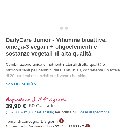
DailyCare Junior - Vitamine bioattive,
omega-3 vegani + oligoelementi e
sostanze vegetali di alta qualità
Combinazione unica di nutrienti naturali di alta qualità e
micronutrienti per bambini dai 6 anni in su, contenente un totale
di 20 nutrienti essenziali per il vostro bambino.
SCOPRI DI PIÙ
Acquistane 3, il 4° è gratis
39,90 €
60 Capsule
(1.596,00 €/kg, 0,67 €/Capsula)
IVA inclusa più
Spese di spedizione
Tempi di consegna 1-3 giorni
No. centrale farmaceutica (PZN):
18193347