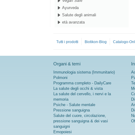
Vegan Safe
Ayurveda
Salute degli animali
età avanzata
Tutti i prodotti
Biotikon-Blog
Catalogo-Onl
Organi & temi
In
Immunologia sistema (Immunitario)
Ac
Polmoni
Pa
Programma completo - DailyCare
Te
La salute degli occhi & vista
Me
La salute del cervello, i nervi e la
Co
memoria
Di
Psiche - Salute mentale
An
Pressione sanguigna
Di
Salute del cuore, circolazione,
Nu
pressione sanguigna & dei vasi
Of
sanguigni
Emopoiesi