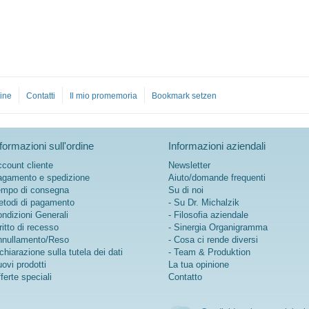
ine
Contatti
Il mio promemoria
Bookmark setzen
formazioni sull'ordine
Informazioni aziendali
count cliente
Newsletter
gamento e spedizione
Aiuto/domande frequenti
mpo di consegna
Su di noi
todi di pagamento
- Su Dr. Michalzik
ndizioni Generali
- Filosofia aziendale
ritto di recesso
- Sinergia Organigramma
nullamento/Reso
- Cosa ci rende diversi
chiarazione sulla tutela dei dati
- Team & Produktion
ovi prodotti
La tua opinione
ferte speciali
Contatto