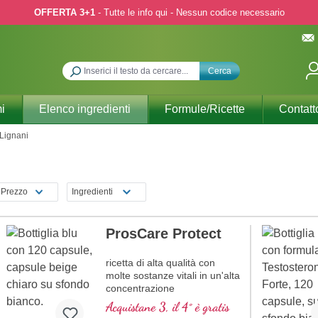
OFFERTA 3+1
- Tutte le info qui - Nessun codice necessario
Cerca
i
Elenco ingredienti
Formule/Ricette
Contatt
Lignani
Prezzo
Ingredienti
ProsCare Protect
ricetta di alta qualità con
molte sostanze vitali in un'alta
concentrazione
Acquistane 3, il 4° è gratis