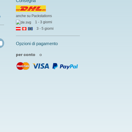
Consegna
anche su Packstations
e
1 - 3 giorni
3 - 5 giorni
Opzioni di pagamento
per conto
o