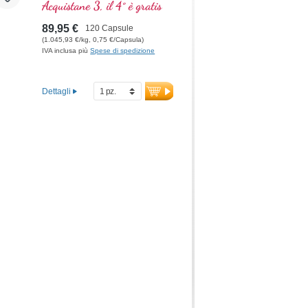
aiuta a mantenere un
Acquistane 3, il 4° è gratis
normale livello di testosterone
nel sangue, la sintesi
89,95 €
120 Capsule
proteica, il metabolismo dei
(1.045,93 €/kg, 0,75 €/Capsula)
carboidrati, gli acidi grassi e il
IVA inclusa più
Spese di spedizione
metabolismo dei
macronutrienti
Dettagli