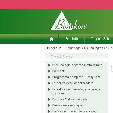
p to main content
Skip to search
Skip to main navigation
Prodotti
Organi & tem
Tu sei qui:
Homepage
Elenco ingredienti
Organi & temi
Immunologia sistema (Immunitario)
Polmoni
Programma completo - DailyCare
La salute degli occhi & vista
La salute del cervello, i nervi e la
memoria
Psiche - Salute mentale
Pressione sanguigna
Salute del cuore, circolazione,