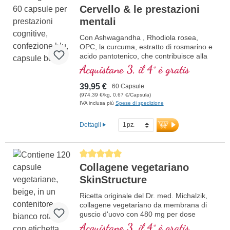
Cervello & le prestazioni
mentali
Con Ashwagandha , Rhodiola rosea,
OPC, la curcuma, estratto di rosmarino e
acido pantotenico, che contribuisce alla
normale prestazioni mentali ed è coinvolto
Acquistane 3, il 4° è gratis
nella sintesi e nel metabolismo di diversi
neurotrasmettitori. Vitamine B bioattivo!
39,95 €
60 Capsule
(974,39 €/kg, 0,67 €/Capsula)
IVA inclusa più
Spese di spedizione
Dettagli
Average rating of 5 out of 5 stars
Collagene vegetariano
SkinStructure
Ricetta originale del Dr. med. Michalzik,
collagene vegetariano da membrana di
guscio d'uovo con 480 mg per dose
giornaliera, alto contenuto di collagene
Acquistane 3, il 4° è gratis