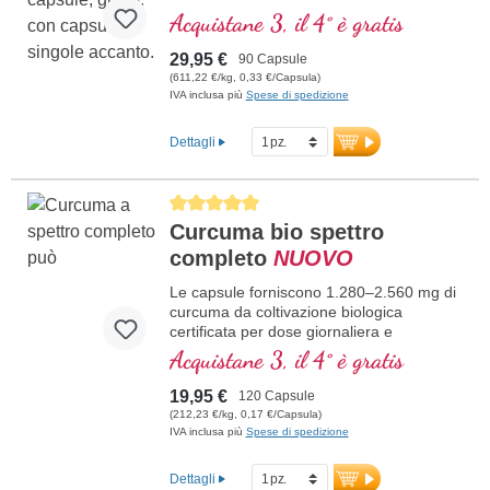
Acquistane 3, il 4° è gratis
29,95 €
90 Capsule
(611,22 €/kg, 0,33 €/Capsula)
IVA inclusa più
Spese di spedizione
Dettagli
Average rating of 5 out of 5 stars
Curcuma bio spettro
completo
NUOVO
Le capsule forniscono 1.280–2.560 mg di
curcuma da coltivazione biologica
certificata per dose giornaliera e
contengono, oltre alla curcumina,
Acquistane 3, il 4° è gratis
tumeroni e curcumani naturalmente
presenti. La “Radice d’oro” è apprezzata
19,95 €
120 Capsule
nell’Ayurveda da oltre 5.000 anni – per il
(212,23 €/kg, 0,17 €/Capsula)
suo effetto equilibrante sul “fuoco
IVA inclusa più
Spese di spedizione
digestivo” e il suo ruolo nell’Asthi Dhatu
(tessuto strutturale). La nostra curcuma
Dettagli
proviene da fonte biologica certificata, è