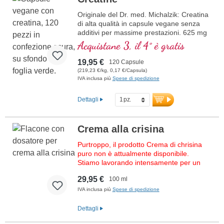
di condroitina
Originale del Dr. med. Michalzik: Creatina
di alta qualità in capsule vegane senza
additivi per massime prestazioni. 625 mg
di creatina monoidrato pura per capsula,
Acquistane 3, il 4° è gratis
ideale per vegani e vegetariani. Capsule
vegetali ultrapure, prive di carragenina e
19,95 €
120 Capsule
PEG, garantiscono purezza e sicurezza.
(219,23 €/kg, 0,17 €/Capsula)
Prodotto in Germania, basato su oltre 20
IVA inclusa più
Spese di spedizione
anni di esperienza e produzione che
preserva i nutrienti vitali. Sviluppato con
Dettagli
l'esperienza meticolosa del Dr. med.
Michalzik e oltre 40 anni di conoscenza
dei nutrienti. Supporto ottimale per
Crema alla crisina
allenamenti ad alta intensità: la creatina
migliora le prestazioni fisiche, soprattutto
Purtroppo, il prodotto Crema di chrisina
durante le sessioni di allenamento brevi e
puro non è attualmente disponibile.
intense. Provato, certificato e privo di
Stiamo lavorando intensamente per un
contaminanti – creatina del Dr. med.
nuovo lotto. Tornate a trovarci presto.
Michalzik per i tuoi obiettivi sportivi.
29,95 €
100 ml
IVA inclusa più
Spese di spedizione
Dettagli