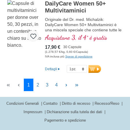
DailyCare Women 50+
Multivitaminici
Originale del Dr. med. Michalzik:
DailyCare Women 50+ Multivitaminici è
una miscela speciale che contiene tutte le
vitamine in forma bioattiva e ad alta
Acquistane 3, il 4° è gratis
dosaggio. Questa formula è adattata alle
esigenze delle donne oltre i 50 anni e
17,90 €
30 Capsule
offre un supporto completo per il
(1.278,57 €/kg, 0,60 €/Capsula)
benessere generale.
IVA inclusa più
Spese di spedizione
ulteriori informazioni su DailyCare
Dettagli
Women 50+ Multivitaminici
Page
Page
Page
Page
1
2
3
4
Condizioni Generali
Contatto
Diritto di recesso
Recesso/Reso
Impressum
Dichiarazione sulla tutela dei dati
Pagemento e spedizione