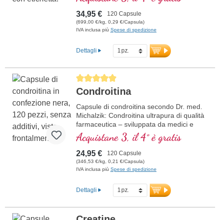
veg. tipi I, V, X 160 mg, elastina veg. 130
mg e acido ialuronico veg. 30 mg e 10 mg
34,95 €
120 Capsule
di licopene e vitamina C che contribuisce
(699,00 €/kg, 0,29 €/Capsula)
alla normale formazione di collagene per
IVA inclusa più
Spese di spedizione
la normale funzione della pelle. Oltre 20
anni di esperienza nella produzione. Oltre
Dettagli
40 anni di esperienza nei nutrienti, migliori
materie prime premium, dosaggi più alti,
massima purezza.
Average rating of 5 out of 5 stars
Condroitina
Capsule di condroitina secondo Dr. med.
Michalzik: Condroitina ultrapura di qualità
farmaceutica – sviluppata da medici e
priva di additivi. Le capsule ultrapure di
Acquistane 3, il 4° è gratis
condroitina di Biotikon forniscono da 980
mg a 1960 mg di solfato di condroitina per
24,95 €
120 Capsule
dose giornaliera. Prodotto in Germania
(346,53 €/kg, 0,21 €/Capsula)
secondo i più severi standard certificati
IVA inclusa più
Spese di spedizione
ISO e HACCP – con oltre 20 anni di
esperienza nella produzione di sostanze
Dettagli
vitali di alta qualità.
Ulteriori informazioni sulle capsule
Creatine