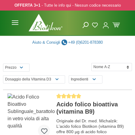
OFFERTA 3+1
- Tutte le info qui - Nessun codice necessario
p to main content
Skip to search
Skip to main navigation
Aiuto & Consigli
+49 (0)6201-878380
Prezzo
Dosaggio della Vitamina D3
Ingredienti
Average rating of 5 out of 5 stars
Acido folico bioattiva
(vitamina B9)
Originale del Dr. med. Michalzik:
L'acido folico Biotikon (vitamina B9)
offre 800 µg di acido folico