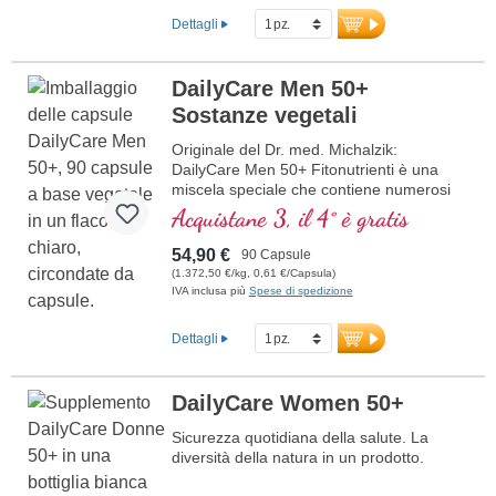
ulteriori informazioni su DailyCare
Dettagli
Men 50+ Multivitaminici
DailyCare Men 50+
Sostanze vegetali
Originale del Dr. med. Michalzik:
DailyCare Men 50+ Fitonutrienti è una
miscela speciale che contiene numerosi
fitonutrienti di alta qualità in alta dosaggio.
Acquistane 3, il 4° è gratis
Questa formula è adattata alle esigenze
degli uomini oltre i 50 anni e offre un
54,90 €
90 Capsule
supporto efficace per il benessere
(1.372,50 €/kg, 0,61 €/Capsula)
generale.
IVA inclusa più
Spese di spedizione
ulteriori informazioni su DailyCare
Dettagli
Men 50+ Fitonutrienti
DailyCare Women 50+
Sicurezza quotidiana della salute. La
diversità della natura in un prodotto.