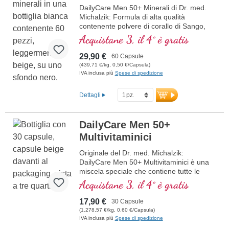
DailyCare Men 50+ Minerali di Dr. med.
Michalzik: Formula di alta qualità
contenente polvere di corallo di Sango,
con oltre 70 minerali e oligoelementi.
Acquistane 3, il 4° è gratis
Include Calcio (20%) e Magnesio (10%)
nel rapporto ideale 2:1 che ottimizza la
29,90 €
60 Capsule
biodisponibilità. I minerali sono in forma
(439,71 €/kg, 0,50 €/Capsula)
ionizzata, rendendoli eccezionalmente
IVA inclusa più
Spese di spedizione
ben assorbiti dal corpo. Sostenibile,
estratto da depositi di corallo marino non
Dettagli
vivente al largo delle coste di Okinawa e
testato per la purezza. Supporta la salute
delle ossa, la funzione muscolare e il
DailyCare Men 50+
fabbisogno giornaliero di nutrienti.
Multivitaminici
Vegano, senza additivi, sviluppato da
medici e prodotto in Germania. Sigillatura
Originale del Dr. med. Michalzik:
senza alluminio e oltre 20 anni di
DailyCare Men 50+ Multivitaminici è una
esperienza garantiscono la massima
miscela speciale che contiene tutte le
qualità.
vitamine in forma bioattiva e ad alta
Acquistane 3, il 4° è gratis
dosaggio. Questa formula è adattata alle
Ulteriori informazioni su DailyCare
esigenze degli uomini oltre i 50 anni e
Men 50+ Minerali
17,90 €
30 Capsule
offre un supporto completo per il
(1.278,57 €/kg, 0,60 €/Capsula)
benessere generale.
IVA inclusa più
Spese di spedizione