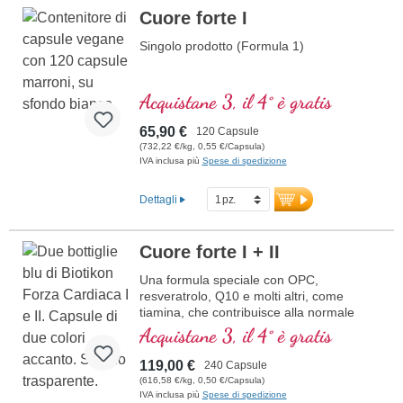
Cuore forte I
Singolo prodotto (Formula 1)
Acquistane 3, il 4° è gratis
65,90 €
120 Capsule
(732,22 €/kg, 0,55 €/Capsula)
IVA inclusa più
Spese di spedizione
Dettagli
Cuore forte I + II
Una formula speciale con OPC,
resveratrolo, Q10 e molti altri, come
tiamina, che contribuisce alla normale
funzione cardiaca. (Formula 1 e Formula
Acquistane 3, il 4° è gratis
2)
119,00 €
240 Capsule
(616,58 €/kg, 0,50 €/Capsula)
IVA inclusa più
Spese di spedizione