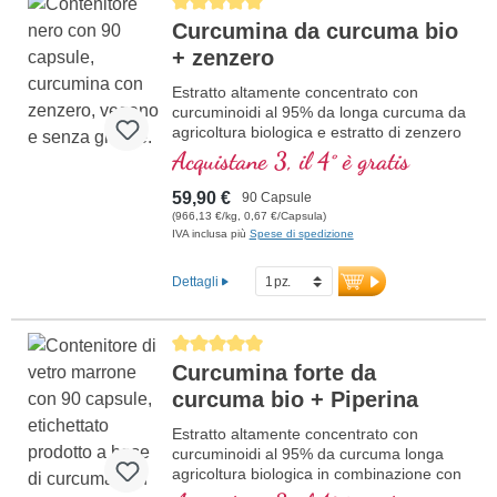
Average rating of 5 out of 5 stars
Curcumina da curcuma bio
+ zenzero
Estratto altamente concentrato con
curcuminoidi al 95% da longa curcuma da
agricoltura biologica e estratto di zenzero
da agricoltura biologica, in vetro violetto di
Acquistane 3, il 4° è gratis
alta qualità.
59,90 €
90 Capsule
(966,13 €/kg, 0,67 €/Capsula)
IVA inclusa più
Spese di spedizione
Dettagli
Average rating of 5 out of 5 stars
Curcumina forte da
curcuma bio + Piperina
Estratto altamente concentrato con
curcuminoidi al 95% da curcuma longa
agricoltura biologica in combinazione con
estratto di pepe nero da agricoltura