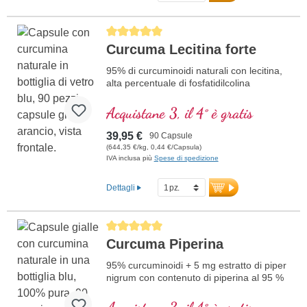
lavorata con particolare cura e non
contiene additivi – per la massima
Average rating of 5 out of 5 stars
naturalità e la più alta qualità. Prodotto in
Curcuma Lecitina forte
Germania, 100 % vegano, testato in
laboratorio e senza OGM.
95% di curcuminoidi naturali con lecitina,
alta percentuale di fosfatidilcolina
maggiori informazioni sulla curcuma
Acquistane 3, il 4° è gratis
39,95 €
90 Capsule
(644,35 €/kg, 0,44 €/Capsula)
IVA inclusa più
Spese di spedizione
Dettagli
Average rating of 5 out of 5 stars
Curcuma Piperina
95% curcuminoidi + 5 mg estratto di piper
nigrum con contenuto di piperina al 95 %