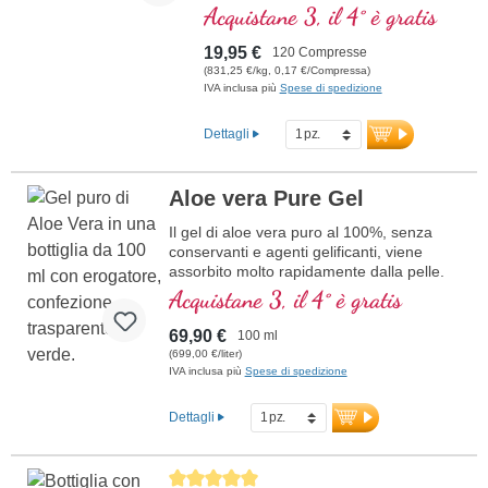
biologicamente attivo per
Acquistane 3, il 4° è gratis
compressa, sotto forma di
metiltetraidrofolato (5-MTHF),
19,95 €
120 Compresse
particolarmente ben assorbito
(831,25 €/kg, 0,17 €/Compressa)
dall'organismo. L'acido folico
IVA inclusa più
Spese di spedizione
contribuisce alla normale formazione
del sangue e alla funzione del
Dettagli
sistema immunitario. Privo di
qualsiasi additivo, il prodotto è
confezionato in un sigillo privo di
Aloe vera Pure Gel
alluminio. Prodotto in Germania
secondo i più alti standard di qualità.
Il gel di aloe vera puro al 100%, senza
ulteriori informazioni sull’acido
conservanti e agenti gelificanti, viene
folico
assorbito molto rapidamente dalla pelle.
Dall'aloe vera fresca (senza polvere) con
Acquistane 3, il 4° è gratis
acqua esagonale.
69,90 €
100 ml
(699,00 €/liter)
IVA inclusa più
Spese di spedizione
Dettagli
Average rating of 5 out of 5 stars