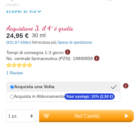
medici.
SCOPRI DI PIÙ
Acquistane 3, il 4° è gratis
24,95 €
30 ml
(831,67 €/liter)
IVA inclusa più
Spese di spedizione
Tempi di consegna 1-3 giorni
No. centrale farmaceutica (PZN):
19890858
Average rating of 5 out of 5 stars
1 Review
Acquista una Volta
Acquista in Abbonamento
Your savings: 10% (2,50 €)
Nel Carello