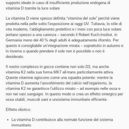
supporto ideale in caso di insufficiente produzione endogena di
vitamina D tramite la luce solare.
La vitamina D viene spesso definita “vitamina del sole” perché viene
prodotta nella pelle sotto l’esposizione ai raggi UV. Tuttavia, lo stile di
vita moderno, l’abbigliamento protettivo e i mesi con poca luce solare
portano spesso a una carenza – secondo il Robert Koch-Institut, in
Germania meno del 40 % degli adulti è adeguatamente rifornito. Per
questo è consigliabile un’integrazione mirata – soprattutto in autunno e
in inverno o quando prendere il sole non è possibile o non è
desiderato.
Il nostro complesso in gocce contiene non solo D3, ma anche
vitamina K2 nella sua forma MK7 all-trans particolarmente attiva.
Queste vitamine agiscono come una squadra potente: mentre la
vitamina D aumenta l’assorbimento del calcio nell’organismo, la
vitamina K2 ne garantisce l’utilizzo mirato – ad esempio nelle ossa e
non nei vasi sanguigni. In questo modo si crea un effetto sinergico per
ossa stabili, muscoli sani e unsistema immunitario efficiente.
Effetto olistico:
La vitamina D contribuisce alla normale funzione del sistema
immunitario.