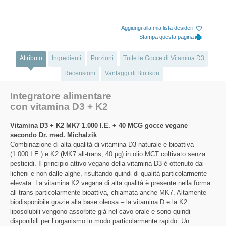
Aggiungi alla mia lista desideri
Stampa questa pagina
Attributo
Ingredienti
Porzioni
Tutte le Gocce di Vitamina D3
Recensioni
Vantaggi di Biotikon
Integratore alimentare
con vitamina D3 + K2
Vitamina D3 + K2 MK7 1.000 I.E. + 40 MCG gocce vegane
secondo Dr. med. Michalzik
Combinazione di alta qualità di vitamina D3 naturale e bioattiva
(1.000 I.E.) e K2 (MK7 all-trans, 40 µg) in olio MCT coltivato senza
pesticidi. Il principio attivo vegano della vitamina D3 è ottenuto dai
licheni e non dalle alghe, risultando quindi di qualità particolarmente
elevata. La vitamina K2 vegana di alta qualità è presente nella forma
all-trans particolarmente bioattiva, chiamata anche MK7. Altamente
biodisponibile grazie alla base oleosa – la vitamina D e la K2
liposolubili vengono assorbite già nel cavo orale e sono quindi
disponibili per l’organismo in modo particolarmente rapido. Un