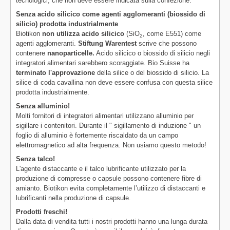
tecnologici, che non deve essere indicata sulla confezione.
Senza acido silicico come agenti agglomeranti (biossido di
silicio) prodotta industrialmente
Biotikon
non utilizza acido silicico
(SiO
, come E551) come
2
agenti agglomeranti.
Stiftung Warentest
scrive che possono
contenere
nanoparticelle.
Acido silicico o biossido di silicio negli
integratori alimentari sarebbero scoraggiate. Bio Suisse ha
terminato l'approvazione
della silice o del biossido di silicio. La
silice di coda cavallina non deve essere confusa con questa silice
prodotta industrialmente.
Senza alluminio!
Molti fornitori di integratori alimentari utilizzano alluminio per
sigillare i contenitori. Durante il " sigillamento di induzione " un
foglio di alluminio è fortemente riscaldato da un campo
elettromagnetico ad alta frequenza. Non usiamo questo metodo!
Senza talco!
L'agente distaccante e il talco lubrificante utilizzato per la
produzione di compresse o capsule possono contenere fibre di
amianto. Biotikon evita completamente l’utilizzo di distaccanti e
lubrificanti nella produzione di capsule.
Prodotti freschi!
Dalla data di vendita tutti i nostri prodotti hanno una lunga durata