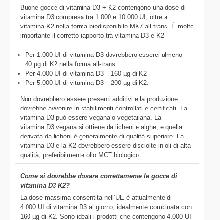
Buone gocce di vitamina D3 + K2 contengono una dose di
vitamina D3 compresa tra 1.000 e 10.000 UI, oltre a
vitamina K2 nella forma biodisponibile MK7 all-trans. È molto
importante il corretto rapporto tra vitamina D3 e K2.
Per 1.000 UI di vitamina D3 dovrebbero esserci almeno
40 µg di K2 nella forma all-trans.
Per 4.000 UI di vitamina D3 – 160 µg di K2
Per 5.000 UI di vitamina D3 – 200 µg di K2.
Non dovrebbero essere presenti additivi e la produzione
dovrebbe avvenire in stabilimenti controllati e certificati. La
vitamina D3 può essere vegana o vegetariana. La
vitamina D3 vegana si ottiene da licheni e alghe, e quella
derivata da licheni è generalmente di qualità superiore. La
vitamina D3 e la K2 dovrebbero essere disciolte in oli di alta
qualità, preferibilmente olio MCT biologico.
Come si dovrebbe dosare correttamente le gocce di
vitamina D3 K2?
La dose massima consentita nell’UE è attualmente di
4.000 UI di vitamina D3 al giorno, idealmente combinata con
160 µg di K2. Sono ideali i prodotti che contengono 4.000 UI