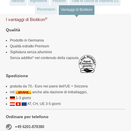
Attributo
Ingredienti
Porzioni
Tutte le Gocce di Vitamina D3
Recensioni
Vantaggi di Biotikon
®
I vantaggi di Biotikon
Qualità
Prodotto in Germania
Qualità estratto Premium
Sigillatura senza alluminio
Senza additivi* nel contenuto della capsula
Spedizione
gratuita da 70,- Euro nei paesi dell'UE + Svizzera
mit
anche alla stazione di imballaggio,
1-3 giorni
AT, CH, UE 3-5 giorni
Ordinare per telefono
+49 6201-878380