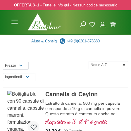
OFFERTA 3+1
- Tutte le info qui - Nessun codice necessario
p to main content
Skip to search
Skip to main navigation
Aiuto & Consigli
+49 (0)6201-878380
Prezzo
Ingredienti
Cannella di Ceylon
Estratto di cannella, 500 mg per capsula
corrisponde a 10 g di cannella in polvere;
Questo estratto è contenuto anche nel
nostro prodotto Regolatore della Glicemia.
Acquistane 3, il 4° è gratis
90 Capsule