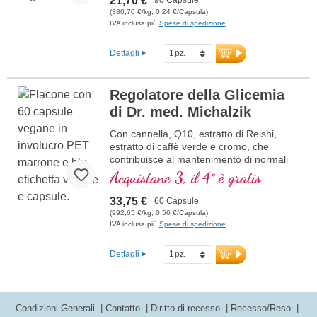
21,70 €
(380,70 €/kg, 0,24 €/Capsula)
IVA inclusa più
Spese di spedizione
Dettagli
Regolatore della Glicemia
di Dr. med. Michalzik
Con cannella, Q10, estratto di Reishi,
estratto di caffè verde e cromo, che
contribuisce al mantenimento di normali
livelli di glicemia.
Acquistane 3, il 4° è gratis
33,75 €
60 Capsule
(992,65 €/kg, 0,56 €/Capsula)
IVA inclusa più
Spese di spedizione
Dettagli
Condizioni Generali
Contatto
Diritto di recesso
Recesso/Reso