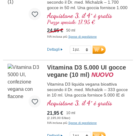
secondo il Dr. med. Michalzik – 1.700
maggiori informazioni su Vitamina
D3 + K2
gocce in 50 ml. Una goccia fornisce 1.000
IE di vitamina D3 vegana. Massima
Acquistane 3, il 4° è gratis
qualità premium da licheni di alta qualità
Prezzo speciale: 17,95 €
controllati (non da alghe!) esclusivamente
vegetale 100% vegana. Disciolta in olio di
24,95 €
50 ml
cocco MCT protettivo, coltivato senza
IVA inclusa più
Spese di spedizione
pesticidi, per una migliore biodisponibilità.
Questa combinazione ottimale supporta il
Dettagli
mantenimento di ossa normali,
contribuisce alla normale funzione
muscolare e alla normale funzione del
Vitamina D3 5.000 UI gocce
sistema immunitario. Prodotto in
Germania senza ingegneria genetica, in
vegane (10 ml)
NUOVO
una produzione propria controllata attiva
da 25 anni, vegano, senza additivi e
Vitamina D3 liquida vegana bioattiva
testato in laboratorio. Sviluppato da
secondo il Dr. med. Michalzik – 333 gocce
medici.
in 10 ml. Una goccia fornisce 5.000 IE di
vitamina D3 vegana. Massima qualità
maggiori informazioni su Vitamina
Acquistane 3, il 4° è gratis
D3 + K2
premium da licheni di alta qualità
controllati (non da alghe!) completamente
21,95 €
10 ml
di origine vegetale, 100% vegana.
(2.195,00 €/liter)
Disciolta in olio di cocco MCT protettivo,
IVA inclusa più
Spese di spedizione
coltivato senza pesticidi, per una migliore
biodisponibilità. Questa combinazione
Dettagli