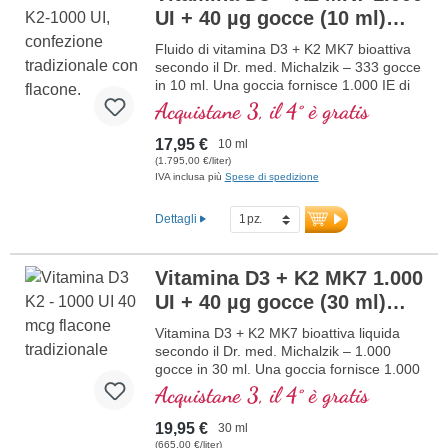
UI + 40 µg gocce (10 ml)
muscolare e alla normale funzione del
sistema immunitario. Prodotto in
NUOVO
Fluido di vitamina D3 + K2 MK7 bioattiva
Germania senza ingegneria genetica, in
secondo il Dr. med. Michalzik – 333 gocce
produzione propria controllata attiva da 25
in 10 ml. Una goccia fornisce 1.000 IE di
anni, vegetariano senza additivi e testato
vitamina D3 e 40 μg di K2 (MK7 all-trans).
Acquistane 3, il 4° è gratis
in laboratorio. Sviluppato da medici.
Massima qualità premium da pregiata
maggiori informazioni su Vitamina
materia prima speciale vegetariana in
D3 + K2
17,95 €
10 ml
combinazione ottimale con la forma K2
(1.795,00 €/liter)
all-trans particolarmente bioattiva.
IVA inclusa più
Spese di spedizione
Disciolto in olio di cocco MCT protettivo,
coltivato senza pesticidi, per una migliore
Dettagli
biodisponibilità. Questa combinazione
ottimale supporta il mantenimento di ossa
normali, contribuisce alla normale
Vitamina D3 + K2 MK7 1.000
funzione muscolare e alla normale
UI + 40 µg gocce (30 ml)
funzione del sistema immunitario.
Prodotto in Germania senza ingegneria
NUOVO
Vitamina D3 + K2 MK7 bioattiva liquida
genetica, in una produzione propria
secondo il Dr. med. Michalzik – 1.000
controllata attiva da 25 anni, vegetariano
gocce in 30 ml. Una goccia fornisce 1.000
senza additivi e testato in laboratorio.
IE di vitamina D3 e 40 μg di K2 (MK7 all-
Acquistane 3, il 4° è gratis
Sviluppato da medici.
trans). Massima qualità premium da
maggiori informazioni su vitamina D3
materia prima speciale vegetariana di alta
+ K2
19,95 €
30 ml
qualità, in combinazione ottimale con la
(665,00 €/liter)