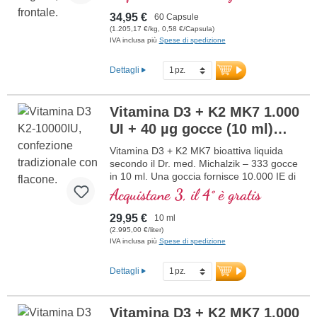
vegan in combinazione con altri
ingredienti selezionati.
34,95 €
60 Capsule
(1.205,17 €/kg, 0,58 €/Capsula)
IVA inclusa più
Spese di spedizione
Dettagli
Vitamina D3 + K2 MK7 1.000
UI + 40 µg gocce (10 ml)
NUOVO
Vitamina D3 + K2 MK7 bioattiva liquida
secondo il Dr. med. Michalzik – 333 gocce
in 10 ml. Una goccia fornisce 10.000 IE di
vitamina D3 e 200 μg di K2 (MK7 all-
Acquistane 3, il 4° è gratis
trans). Massima qualità premium da
materia prima speciale vegetariana di alta
29,95 €
10 ml
qualità, in combinazione ottimale con la
(2.995,00 €/liter)
forma di K2 all-trans particolarmente
IVA inclusa più
Spese di spedizione
bioattiva. Disciolta in olio di cocco MCT
protettivo, coltivato senza pesticidi, per
Dettagli
una migliore biodisponibilità. Questa
combinazione ottimale supporta il
mantenimento di ossa normali,
Vitamina D3 + K2 MK7 1.000
contribuisce alla normale funzione