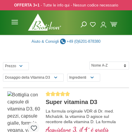
OFFERTA 3+1
- Tutte le info qui - Nessun codice necessario
p to main content
Skip to search
Skip to main navigation
Aiuto & Consigli
+49 (0)6201-878380
Prezzo
Dosaggio della Vitamina D3
Ingredienti
Average rating of 5 out of 5 stars
Super vitamina D3
La formula originale VDR di Dr. med.
Michalzik. la vitamina D agisce sul
recettore della vitamina D. La formula
speciale contiene 2000 UI di vitamina D3
Acquistane 3, il 4° è gratis